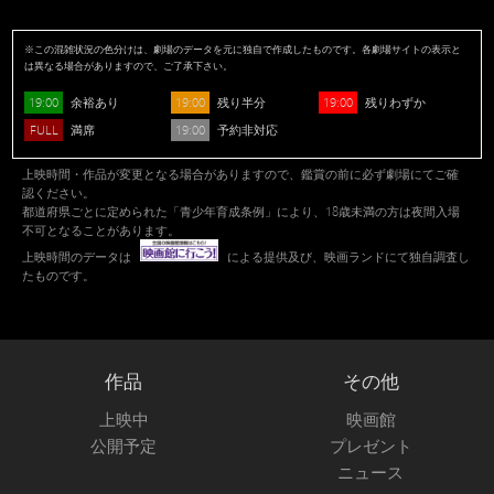
※この混雑状況の色分けは、劇場のデータを元に独自で作成したものです。各劇場サイトの表示と
は異なる場合がありますので、ご了承下さい。
19:00
19:00
19:00
余裕あり
残り半分
残りわずか
FULL
19:00
満席
予約非対応
上映時間・作品が変更となる場合がありますので、鑑賞の前に必ず劇場にてご確
認ください。
都道府県ごとに定められた「青少年育成条例」により、18歳未満の方は夜間入場
不可となることがあります。
上映時間のデータは
による提供及び、映画ランドにて独自調査し
たものです。
作品
その他
上映中
映画館
公開予定
プレゼント
ニュース