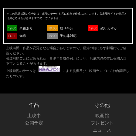
※この混雑状況の色分けは、劇場のデータを元に独自で作成したものです。各劇場サイトの表示と
は異なる場合がありますので、ご了承下さい。
19:00
19:00
19:00
余裕あり
残り半分
残りわずか
FULL
19:00
満席
予約非対応
上映時間・作品が変更となる場合がありますので、鑑賞の前に必ず劇場にてご確
認ください。
都道府県ごとに定められた「青少年育成条例」により、18歳未満の方は夜間入場
不可となることがあります。
上映時間のデータは
による提供及び、映画ランドにて独自調査し
たものです。
作品
その他
上映中
映画館
公開予定
プレゼント
ニュース