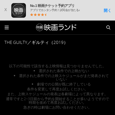
No.1 映画チケット予約アプリ
x
開く
アプリでカンタン予約！試写会が当たる♪
THE GUILTY／ギルティ（2019）
以下の可能性で該当する上映情報は見つかりませんでした。
選択された条件での上映がない
選択された条件での上映スケジュールがまだ発表されて
いない
劇場での公開が既に終了している
条件を変更して再度お試しください。
また、上映スケジュールの発表は各劇場によって異なります。
通常ですと2~3日前から予約を開始することが多いようですので
時期を改めて再度お試しください。
急ぎの時は劇場にお問い合わせください。