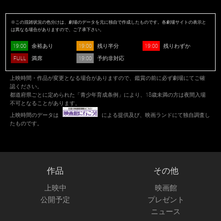
※この混雑状況の色分けは、劇場のデータを元に独自で作成したものです。各劇場サイトの表示と
は異なる場合がありますので、ご了承下さい。
19:00
19:00
19:00
余裕あり
残り半分
残りわずか
FULL
19:00
満席
予約非対応
上映時間・作品が変更となる場合がありますので、鑑賞の前に必ず劇場にてご確
認ください。
都道府県ごとに定められた「青少年育成条例」により、18歳未満の方は夜間入場
不可となることがあります。
上映時間のデータは
による提供及び、映画ランドにて独自調査し
たものです。
作品
その他
上映中
映画館
公開予定
プレゼント
ニュース