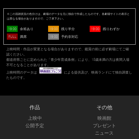
※この混雑状況の色分けは、劇場のデータを元に独自で作成したものです。各劇場サイトの表示と
は異なる場合がありますので、ご了承下さい。
19:00
19:00
19:00
余裕あり
残り半分
残りわずか
FULL
19:00
満席
予約非対応
上映時間・作品が変更となる場合がありますので、鑑賞の前に必ず劇場にてご確
認ください。
都道府県ごとに定められた「青少年育成条例」により、18歳未満の方は夜間入場
不可となることがあります。
上映時間のデータは
による提供及び、映画ランドにて独自調査し
たものです。
作品
その他
上映中
映画館
公開予定
プレゼント
ニュース