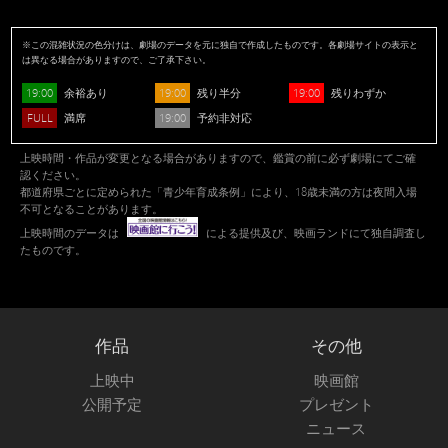
※この混雑状況の色分けは、劇場のデータを元に独自で作成したものです。各劇場サイトの表示と
は異なる場合がありますので、ご了承下さい。
19:00
19:00
19:00
余裕あり
残り半分
残りわずか
FULL
19:00
満席
予約非対応
上映時間・作品が変更となる場合がありますので、鑑賞の前に必ず劇場にてご確
認ください。
都道府県ごとに定められた「青少年育成条例」により、18歳未満の方は夜間入場
不可となることがあります。
上映時間のデータは
による提供及び、映画ランドにて独自調査し
たものです。
作品
その他
上映中
映画館
公開予定
プレゼント
ニュース