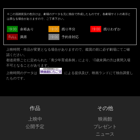
※この混雑状況の色分けは、劇場のデータを元に独自で作成したものです。各劇場サイトの表示と
は異なる場合がありますので、ご了承下さい。
19:00
19:00
19:00
余裕あり
残り半分
残りわずか
FULL
19:00
満席
予約非対応
上映時間・作品が変更となる場合がありますので、鑑賞の前に必ず劇場にてご確
認ください。
都道府県ごとに定められた「青少年育成条例」により、18歳未満の方は夜間入場
不可となることがあります。
上映時間のデータは
による提供及び、映画ランドにて独自調査し
たものです。
作品
その他
上映中
映画館
公開予定
プレゼント
ニュース