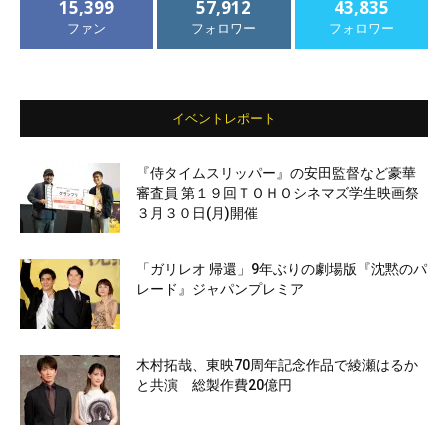
15,399
57,912
43,835
ファン
フォロワー
フォロワー
イベントレポート
『侍タイムスリッパー』の安田監督など豪華
審査員 第１９回ＴＯＨＯシネマズ学生映画祭
３月３０日(月)開催
「ガリレオ 帰還」9年ぶりの劇場版『沈黙のパ
レード』ジャパンプレミア
木村拓哉、東映70周年記念作品で綾瀬はるか
と共演 総製作費20億円