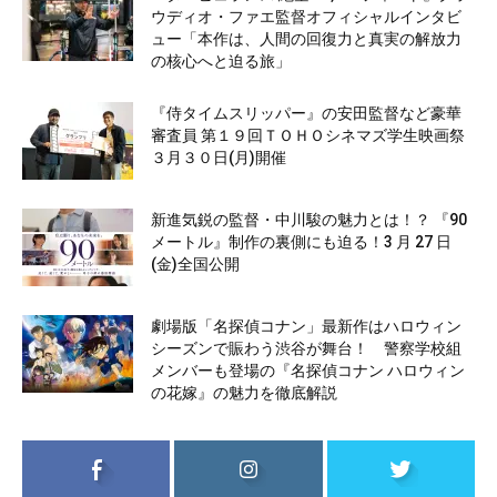
ウディオ・ファエ監督オフィシャルインタビ
ュー「本作は、人間の回復力と真実の解放力
の核心へと迫る旅」
『侍タイムスリッパー』の安田監督など豪華
審査員 第１９回ＴＯＨＯシネマズ学生映画祭
３月３０日(月)開催
新進気鋭の監督・中川駿の魅力とは！？ 『90
メートル』制作の裏側にも迫る！3 月 27 日
(金)全国公開
劇場版「名探偵コナン」最新作はハロウィン
シーズンで賑わう渋谷が舞台！ 警察学校組
メンバーも登場の『名探偵コナン ハロウィン
の花嫁』の魅力を徹底解説