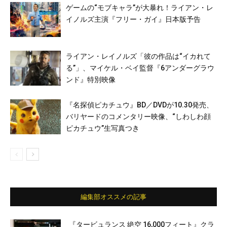
ゲームの“モブキャラ”が大暴れ！ライアン・レ
イノルズ主演『フリー・ガイ』日本版予告
ライアン・レイノルズ「彼の作品は“イカれて
る”」、マイケル・ベイ監督『6アンダーグラウ
ンド』特別映像
『名探偵ピカチュウ』BD／DVDが10.30発売、
バリヤードのコメンタリー映像、“しわしわ顔
ピカチュウ”生写真つき
編集部オススメの記事
『タービュランス 絶空 16,000フィート』クラ