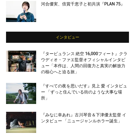
河合優実、倍賞千恵子と初共演『PLAN 75』
インタビュー
『タービュランス 絶空 16,000フィート』クラ
ウディオ・ファエ監督オフィシャルインタビ
ュー「本作は、人間の回復力と真実の解放力
の核心へと迫る旅」
『すべての夜を思いだす』見上 愛 インタビュ
ー 「ずっと住んでいる街のような大事な場
所」
『みなに幸あれ』古川琴音＆下津優太監督 イ
ンタビュー 「ニュージャンルホラー誕生」