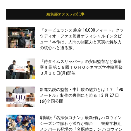
編集部オススメの記事
『タービュランス 絶空 16,000フィート』クラ
ウディオ・ファエ監督オフィシャルインタビ
ュー「本作は、人間の回復力と真実の解放力
の核心へと迫る旅」
『侍タイムスリッパー』の安田監督など豪華
審査員 第１９回ＴＯＨＯシネマズ学生映画祭
３月３０日(月)開催
新進気鋭の監督・中川駿の魅力とは！？ 『90
メートル』制作の裏側にも迫る！3 月 27 日
(金)全国公開
劇場版「名探偵コナン」最新作はハロウィン
シーズンで賑わう渋谷が舞台！ 警察学校組
メンバーも登場の『名探偵コナン ハロウィン