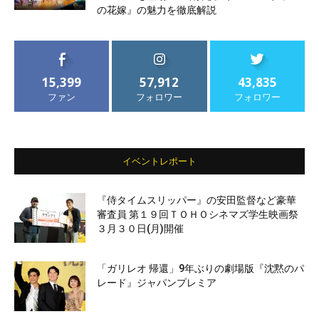
の花嫁』の魅力を徹底解説
15,399
57,912
43,835
ファン
フォロワー
フォロワー
イベントレポート
『侍タイムスリッパー』の安田監督など豪華
審査員 第１９回ＴＯＨＯシネマズ学生映画祭
３月３０日(月)開催
「ガリレオ 帰還」9年ぶりの劇場版『沈黙のパ
レード』ジャパンプレミア