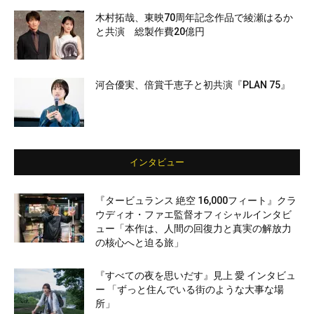
木村拓哉、東映70周年記念作品で綾瀬はるか
と共演 総製作費20億円
河合優実、倍賞千恵子と初共演『PLAN 75』
インタビュー
『タービュランス 絶空 16,000フィート』クラ
ウディオ・ファエ監督オフィシャルインタビ
ュー「本作は、人間の回復力と真実の解放力
の核心へと迫る旅」
『すべての夜を思いだす』見上 愛 インタビュ
ー 「ずっと住んでいる街のような大事な場
所」