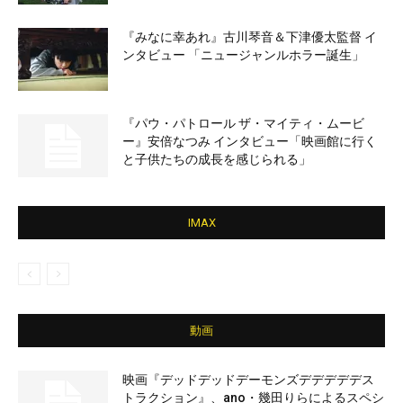
『みなに幸あれ』古川琴音＆下津優太監督 イ
ンタビュー 「ニュージャンルホラー誕生」
『パウ・パトロール ザ・マイティ・ムービ
ー』安倍なつみ インタビュー「映画館に行く
と子供たちの成長を感じられる」
IMAX
動画
映画『デッドデッドデーモンズデデデデデス
トラクション』、ano・幾田りらによるスペシ