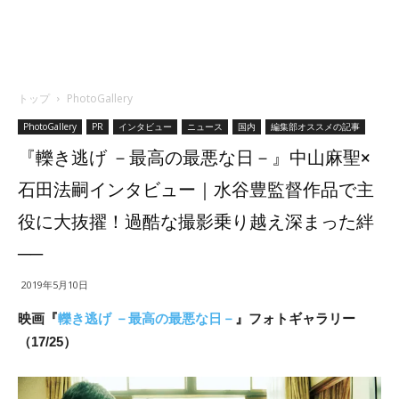
トップ
PhotoGallery
PhotoGallery
PR
インタビュー
ニュース
国内
編集部オススメの記事
『轢き逃げ －最高の最悪な日－』中山麻聖×
石田法嗣インタビュー｜水谷豊監督作品で主
役に大抜擢！過酷な撮影乗り越え深まった絆
──
2019年5月10日
映画『
轢き逃げ －最高の最悪な日－
』フォトギャラリー
（17/25）