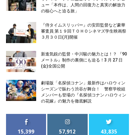
ュー「本作は、人間の回復力と真実の解放力
の核心へと迫る旅」
『侍タイムスリッパー』の安田監督など豪華
審査員 第１９回ＴＯＨＯシネマズ学生映画祭
３月３０日(月)開催
新進気鋭の監督・中川駿の魅力とは！？ 『90
メートル』制作の裏側にも迫る！3 月 27 日
(金)全国公開
劇場版「名探偵コナン」最新作はハロウィン
シーズンで賑わう渋谷が舞台！ 警察学校組
メンバーも登場の『名探偵コナン ハロウィン
の花嫁』の魅力を徹底解説
15,399
57,912
43,835