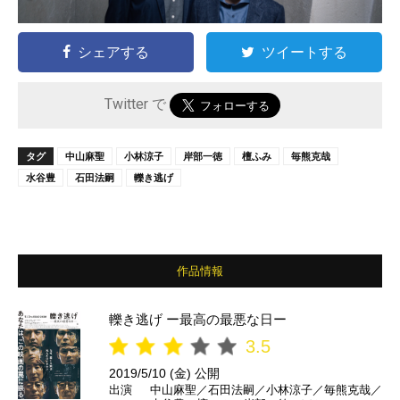
シェアする
ツイートする
Twitter で
タグ
中山麻聖
小林涼子
岸部一徳
檀ふみ
毎熊克哉
水谷豊
石田法嗣
轢き逃げ
作品情報
轢き逃げ ー最高の最悪な日ー
3.5
2019/5/10 (金) 公開
出演
中山麻聖／石田法嗣／小林涼子／毎熊克哉／