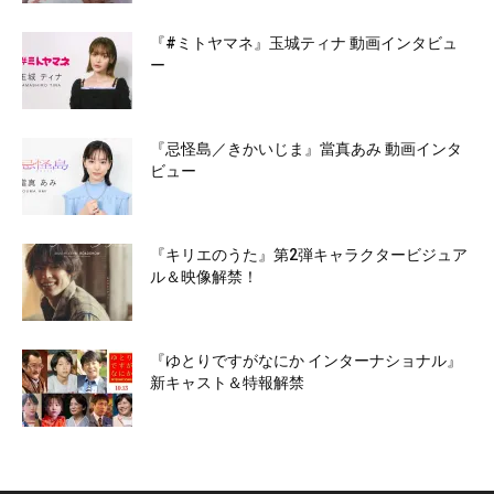
『#ミトヤマネ』玉城ティナ 動画インタビュ
ー
『忌怪島／きかいじま』當真あみ 動画インタ
ビュー
『キリエのうた』第2弾キャラクタービジュア
ル＆映像解禁！
『ゆとりですがなにか インターナショナル』
新キャスト＆特報解禁