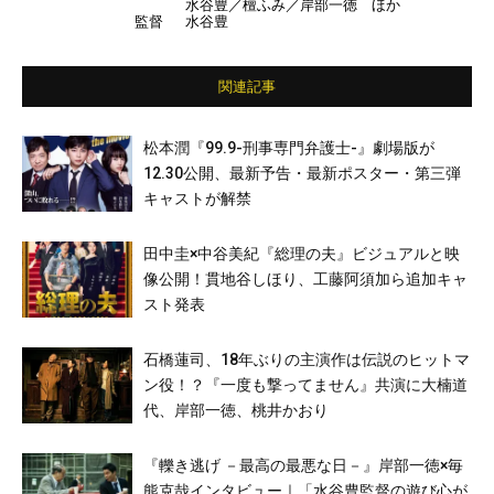
水谷豊／檀ふみ／岸部一徳 ほか
監督
水谷豊
関連記事
松本潤『99.9-刑事専門弁護士-』劇場版が
12.30公開、最新予告・最新ポスター・第三弾
キャストが解禁
田中圭×中谷美紀『総理の夫』ビジュアルと映
像公開！貫地谷しほり、工藤阿須加ら追加キャ
スト発表
石橋蓮司、18年ぶりの主演作は伝説のヒットマ
ン役！？『一度も撃ってません』共演に大楠道
代、岸部一徳、桃井かおり
『轢き逃げ －最高の最悪な日－』岸部一徳×毎
熊克哉インタビュー｜「水谷豊監督の遊び心が