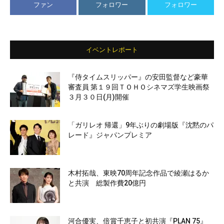
ファン
フォロワー
フォロワー
イベントレポート
『侍タイムスリッパー』の安田監督など豪華
審査員 第１９回ＴＯＨＯシネマズ学生映画祭
３月３０日(月)開催
「ガリレオ 帰還」9年ぶりの劇場版『沈黙のパ
レード』ジャパンプレミア
木村拓哉、東映70周年記念作品で綾瀬はるか
と共演 総製作費20億円
河合優実、倍賞千恵子と初共演『PLAN 75』