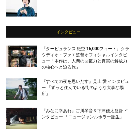
インタビュー
『タービュランス 絶空 16,000フィート』クラ
ウディオ・ファエ監督オフィシャルインタビ
ュー「本作は、人間の回復力と真実の解放力
の核心へと迫る旅」
『すべての夜を思いだす』見上 愛 インタビュ
ー 「ずっと住んでいる街のような大事な場
所」
『みなに幸あれ』古川琴音＆下津優太監督 イ
ンタビュー 「ニュージャンルホラー誕生」