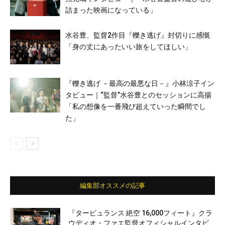
詰まった映画になっている」
水谷豊、監督2作目『轢き逃げ』封切りに感慨
「身の丈にあったいい旅をしてほしい」
『轢き逃げ －最高の最悪な日－』小林涼子イン
タビュー｜“監督”水谷豊とのセッションに高揚
「私の想像を一番飛び超えていった瞬間でし
た」
編集部オススメの記事
『タービュランス 絶空 16,000フィート』クラ
ウディオ・ファエ監督オフィシャルインタビ