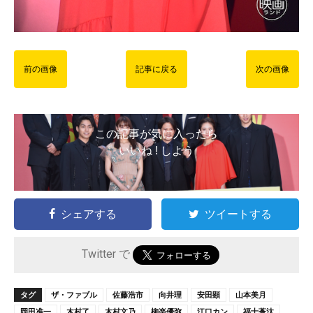
前の画像
記事に戻る
次の画像
この記事が気に入ったら
いいね ! しよう
シェアする
ツイートする
Twitter で
タグ
ザ・ファブル
佐藤浩市
向井理
安田顕
山本美月
岡田准一
木村了
木村文乃
柳楽優弥
江口カン
福士蒼汰