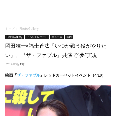
トップ
PhotoGallery
PhotoGallery
イベントレポート
ニュース
国内
岡田准一×福士蒼汰「いつか戦う役がやりた
い」、『ザ・ファブル』共演で“夢”実現
2019年5月13日
映画『
ザ・ファブル
』レッドカーペットイベント（4/10）