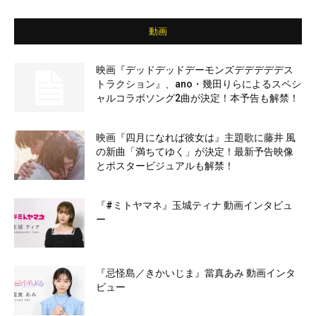
動画
映画『デッドデッドデーモンズデデデデデス
トラクション』、ano・幾田りらによるスペシ
ャルコラボソング2曲が決定！本予告も解禁！
映画『四月になれば彼女は』主題歌に藤井 風
の新曲「満ちてゆく」が決定！最新予告映像
とポスタービジュアルも解禁！
『#ミトヤマネ』玉城ティナ 動画インタビュ
ー
『忌怪島／きかいじま』當真あみ 動画インタ
ビュー