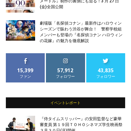
メートル』制作の裏側にも迫る！3 月 27 日
(金)全国公開
劇場版「名探偵コナン」最新作はハロウィン
シーズンで賑わう渋谷が舞台！ 警察学校組
メンバーも登場の『名探偵コナン ハロウィン
の花嫁』の魅力を徹底解説
15,399
57,912
43,835
ファン
フォロワー
フォロワー
イベントレポート
『侍タイムスリッパー』の安田監督など豪華
審査員 第１９回ＴＯＨＯシネマズ学生映画祭
３月３０日(月)開催