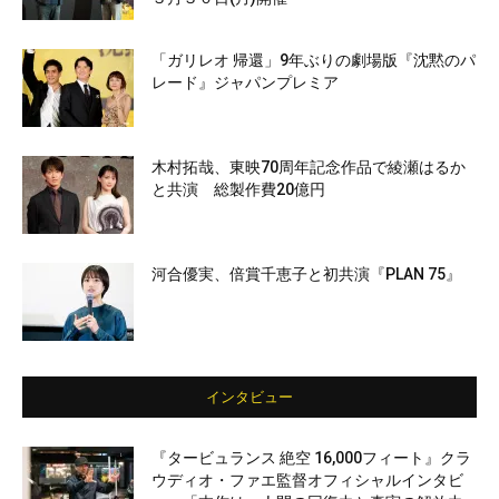
「ガリレオ 帰還」9年ぶりの劇場版『沈黙のパ
レード』ジャパンプレミア
木村拓哉、東映70周年記念作品で綾瀬はるか
と共演 総製作費20億円
河合優実、倍賞千恵子と初共演『PLAN 75』
インタビュー
『タービュランス 絶空 16,000フィート』クラ
ウディオ・ファエ監督オフィシャルインタビ