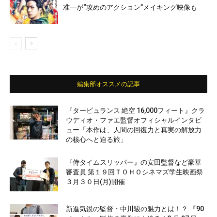
准一が“攻めのアクション”メイキング映像も
編集部オススメの記事
『タービュランス 絶空 16,000フィート』クラ
ウディオ・ファエ監督オフィシャルインタビ
ュー「本作は、人間の回復力と真実の解放力
の核心へと迫る旅」
『侍タイムスリッパー』の安田監督など豪華
審査員 第１９回ＴＯＨＯシネマズ学生映画祭
３月３０日(月)開催
新進気鋭の監督・中川駿の魅力とは！？ 『90