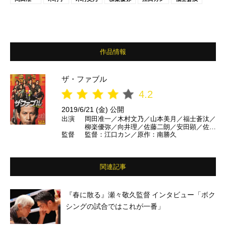
作品情報
ザ・ファブル
4.2
2019/6/21 (金) 公開
出演
岡田准一／木村文乃／山本美月／福士蒼汰／
柳楽優弥／向井理／佐藤二朗／安田顕／佐藤
監督
監督：江口カン／原作：南勝久
浩市／木村了／井之脇海／南出凌嘉／好井ま
さお／加藤虎ノ介／粟島瑞丸／光石研／モロ
師岡／六角精児／宮川大輔／藤森慎吾（オ
リエンタルラジオ） ほか
関連記事
『春に散る』瀬々敬久監督 インタビュー「ボク
シングの試合ではこれが一番」