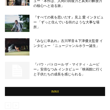
ュー「本作は、人間の回復力と真実の解放力
の核心へと迫る旅」
『すべての夜を思いだす』見上 愛 インタビュ
ー 「ずっと住んでいる街のような大事な場
所」
『みなに幸あれ』古川琴音＆下津優太監督 イ
ンタビュー 「ニュージャンルホラー誕生」
『パウ・パトロール ザ・マイティ・ムービ
ー』安倍なつみ インタビュー「映画館に行く
と子供たちの成長を感じられる」
IMAX