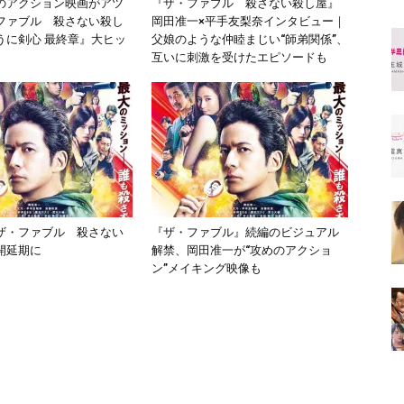
のアクション映画がアツ
『ザ・ファブル 殺さない殺し屋』
ファブル 殺さない殺し
岡田准一×平手友梨奈インタビュー｜
うに剣心 最終章』大ヒッ
父娘のような仲睦まじい“師弟関係”、
互いに刺激を受けたエピソードも
ザ・ファブル 殺さない
『ザ・ファブル』続編のビジュアル
開延期に
解禁、岡田准一が“攻めのアクショ
ン”メイキング映像も