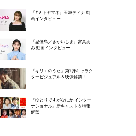
『#ミトヤマネ』玉城ティナ 動
画インタビュー
『忌怪島／きかいじま』當真あ
み 動画インタビュー
『キリエのうた』第2弾キャラク
タービジュアル＆映像解禁！
『ゆとりですがなにか インター
ナショナル』新キャスト＆特報
解禁