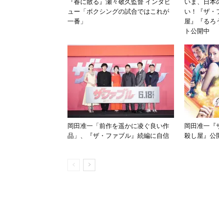
『春に散る』瀬々敬久監督 インタビ
いま、日本
ュー「ボクシングの試合ではこれが
い！『ザ・
一番」
屋』『るろ
ト公開中
岡田准一「前作を遥かに凌ぐ良い作
岡田准一『
品」、『ザ・ファブル』続編に自信
殺し屋』公