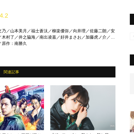
4.2
文乃／山本美月／福士蒼汰／柳楽優弥／向井理／佐藤二朗／安
／木村了／井之脇海／南出凌嘉／好井まさお／加藤虎ノ介／粟
／モロ師岡／六角精児／宮川大輔／藤森慎吾（オリエンタル
／原作：南勝久
関連記事