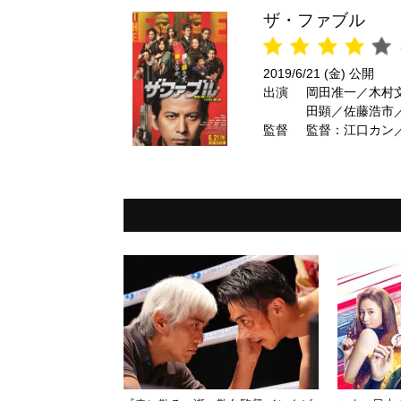
ザ・ファブル
2019/6/21 (金) 公開
出演
岡田准一／木村
田顕／佐藤浩市
監督
島瑞丸／光石研
監督：江口カン
ラジオ） ほか