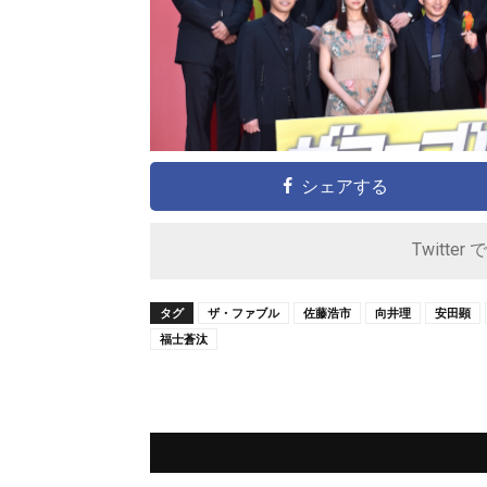
シェアする
Twitter 
タグ
ザ・ファブル
佐藤浩市
向井理
安田顕
福士蒼汰