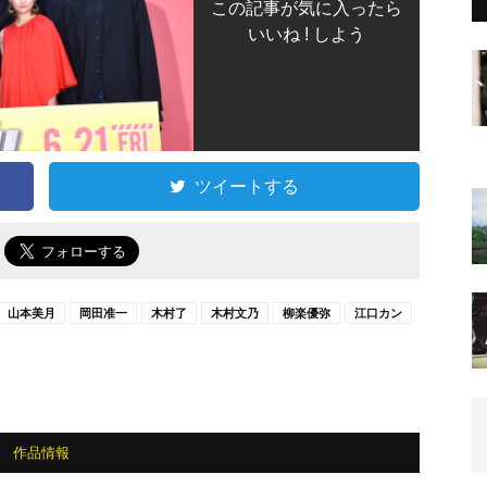
この記事が気に入ったら
いいね ! しよう
ツイートする
で
山本美月
岡田准一
木村了
木村文乃
柳楽優弥
江口カン
作品情報