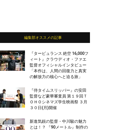
編集部オススメの記事
『タービュランス 絶空 16,000フ
ィート』クラウディオ・ファエ
監督オフィシャルインタビュー
「本作は、人間の回復力と真実
の解放力の核心へと迫る旅」
『侍タイムスリッパー』の安田
監督など豪華審査員 第１９回Ｔ
ＯＨＯシネマズ学生映画祭 ３月
３０日(月)開催
新進気鋭の監督・中川駿の魅力
とは！？ 『90メートル』制作の