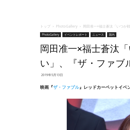
トップ
PhotoGallery
岡田准一×福士蒼汰「いつか戦
PhotoGallery
イベントレポート
ニュース
国内
岡田准一×福士蒼汰
い」、『ザ・ファブル
2019年5月13日
映画『
ザ・ファブル
』レッドカーペットイベント