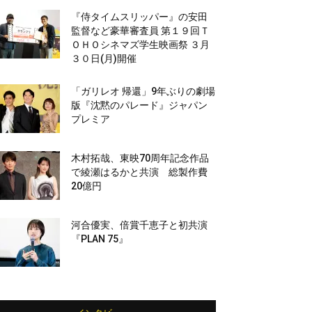
『侍タイムスリッパー』の安田
監督など豪華審査員 第１９回Ｔ
ＯＨＯシネマズ学生映画祭 ３月
３０日(月)開催
「ガリレオ 帰還」9年ぶりの劇場
版『沈黙のパレード』ジャパン
プレミア
木村拓哉、東映70周年記念作品
で綾瀬はるかと共演 総製作費
20億円
河合優実、倍賞千恵子と初共演
『PLAN 75』