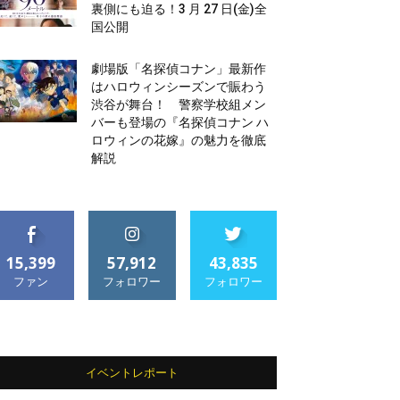
裏側にも迫る！3 月 27 日(金)全
国公開
劇場版「名探偵コナン」最新作
はハロウィンシーズンで賑わう
渋谷が舞台！ 警察学校組メン
バーも登場の『名探偵コナン ハ
ロウィンの花嫁』の魅力を徹底
解説
15,399
57,912
43,835
ファン
フォロワー
フォロワー
イベントレポート