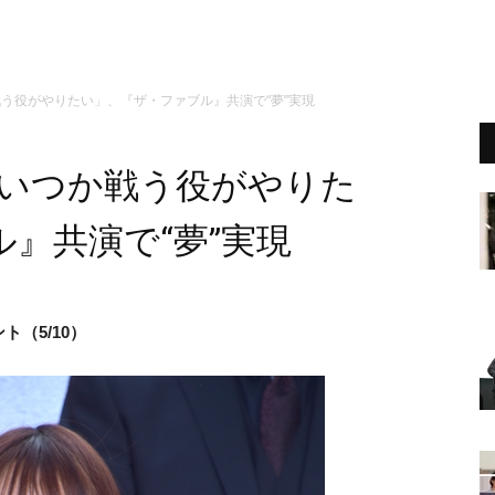
う役がやりたい」、『ザ・ファブル』共演で“夢”実現
「いつか戦う役がやりた
』共演で“夢”実現
（5/10）