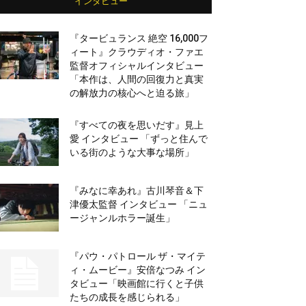
インタビュー
『タービュランス 絶空 16,000フ
ィート』クラウディオ・ファエ
監督オフィシャルインタビュー
「本作は、人間の回復力と真実
の解放力の核心へと迫る旅」
『すべての夜を思いだす』見上
愛 インタビュー 「ずっと住んで
いる街のような大事な場所」
『みなに幸あれ』古川琴音＆下
津優太監督 インタビュー 「ニュ
ージャンルホラー誕生」
『パウ・パトロール ザ・マイテ
ィ・ムービー』安倍なつみ イン
タビュー「映画館に行くと子供
たちの成長を感じられる」