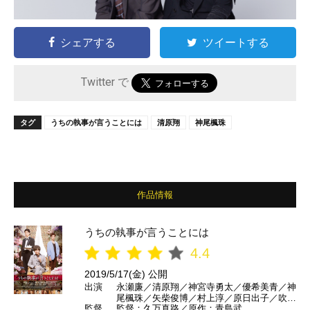
シェアする
ツイートする
Twitter で
タグ
うちの執事が言うことには
清原翔
神尾楓珠
作品情報
うちの執事が言うことには
4.4
2019/5/17(金) 公開
出演
永瀬廉／清原翔／神宮寺勇太／優希美青／神
尾楓珠／矢柴俊博／村上淳／原日出子／吹越
監督
監督：久万真路／原作：青島武
満／奥田瑛二 ほか