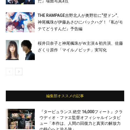
だ』場面写真3点
THE RAMPAGE吉野北人が奥野壮に“壁ドン”、
神尾楓珠が伊藤あさひにバックハグ！『私がモ
テてどうすんだ』予告編
桜井日奈子と神尾楓珠がＷ主演＆初共演、佐藤
ざくり原作「マイルノビッチ」実写化
編集部オススメの記事
『タービュランス 絶空 16,000フィート』クラ
ウディオ・ファエ監督オフィシャルインタビ
ュー「本作は、人間の回復力と真実の解放力
の核心へと迫る旅」