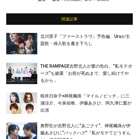
関連記事
北川景子『ファーストラヴ』予告編、Uruが主
題歌・挿入歌を書き下ろし
THE RAMPAGE吉野北人が愛の告白、“私モテポ
ーズ”も披露「お前が死ぬまで、愛し続けてや
るから」
桜井日奈子×神尾楓珠「マイルノビッチ」に三
浦涼介、今泉佑唯、伊藤あさひ、阿久津仁愛が
出演
奥野壮が吉野北人に“あごクイ”、神尾楓珠が伊
藤あさひに“バックハグ”『私がモテてどうすん