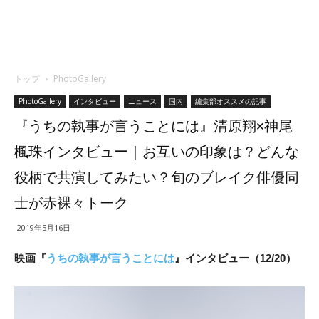
トップ
PhotoGallery
PhotoGallery
インタビュー
ニュース
国内
編集部オススメの記事
『うちの執事が言うことには』清原翔×神尾
楓珠インタビュー｜お互いの印象は？どんな
役柄で共演してみたい？旬のブレイク俳優同
士が赤裸々トーク
2019年5月16日
映画『
うちの執事が言うことには
』インタビュー（12/20）