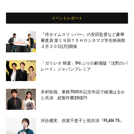
イベントレポート
『侍タイムスリッパー』の安田監督など豪華
審査員 第１９回ＴＯＨＯシネマズ学生映画祭
３月３０日(月)開催
「ガリレオ 帰還」9年ぶりの劇場版『沈黙のパ
レード』ジャパンプレミア
木村拓哉、東映70周年記念作品で綾瀬はるか
と共演 総製作費20億円
河合優実、倍賞千恵子と初共演『PLAN 75』