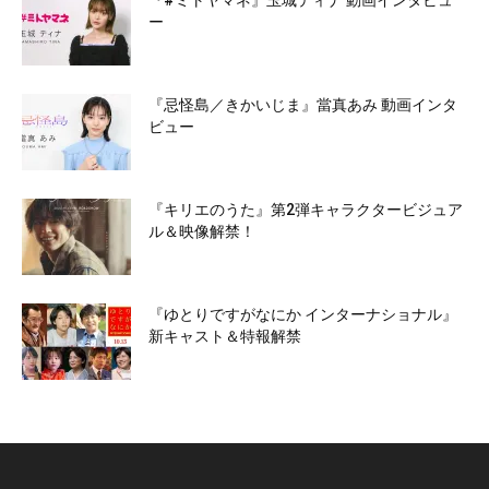
『#ミトヤマネ』玉城ティナ 動画インタビュ
ー
『忌怪島／きかいじま』當真あみ 動画インタ
ビュー
『キリエのうた』第2弾キャラクタービジュア
ル＆映像解禁！
『ゆとりですがなにか インターナショナル』
新キャスト＆特報解禁