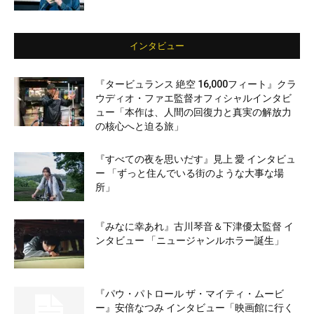
インタビュー
『タービュランス 絶空 16,000フィート』クラ
ウディオ・ファエ監督オフィシャルインタビ
ュー「本作は、人間の回復力と真実の解放力
の核心へと迫る旅」
『すべての夜を思いだす』見上 愛 インタビュ
ー 「ずっと住んでいる街のような大事な場
所」
『みなに幸あれ』古川琴音＆下津優太監督 イ
ンタビュー 「ニュージャンルホラー誕生」
『パウ・パトロール ザ・マイティ・ムービ
ー』安倍なつみ インタビュー「映画館に行く