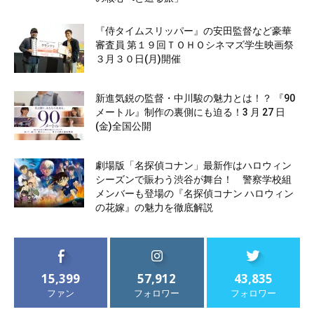
『侍タイムスリッパー』の安田監督など豪華
審査員 第１９回ＴＯＨＯシネマズ学生映画祭
３月３０日(月)開催
新進気鋭の監督・中川駿の魅力とは！？ 『90
メートル』制作の裏側にも迫る！3 月 27 日
(金)全国公開
劇場版「名探偵コナン」最新作はハロウィン
シーズンで賑わう渋谷が舞台！ 警察学校組
メンバーも登場の『名探偵コナン ハロウィン
の花嫁』の魅力を徹底解説
15,399
57,912
43,835
ファン
フォロワー
フォロワー