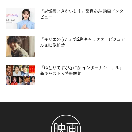
『忌怪島／きかいじま』當真あみ 動画インタ
ビュー
『キリエのうた』第2弾キャラクタービジュア
ル＆映像解禁！
『ゆとりですがなにか インターナショナル』
新キャスト＆特報解禁