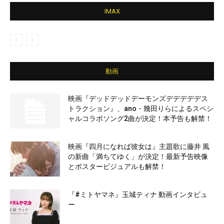
IMAX
動画
映画『デッドデッドデーモンズデデデデデス
トラクション』、ano・幾田りらによるスペシ
ャルコラボソング2曲が決定！本予告も解禁！
映画『四月になれば彼女は』主題歌に藤井 風
の新曲「満ちてゆく」が決定！最新予告映像
とポスタービジュアルも解禁！
『#ミトヤマネ』玉城ティナ 動画インタビュ
ー