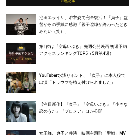
関連記事
池田エライザ、浴衣姿で完全復活！『貞子』監
督からの手紙に感激「親子喧嘩が終わったとき
みたい（笑）」
第1位は『空母いぶき』先週公開映画 初週予約
アクセスランキングTOP5（5月第4週）
YouTuber水溜りボンド、『貞子』に本人役で
出演「トラウマを植え付けられました」
【注目新作】『貞子』『空母いぶき』『小さな
恋のうた』『プロメア』ほか公開
女王蜂、貞子と共演 映画主題歌「聖戦」MV