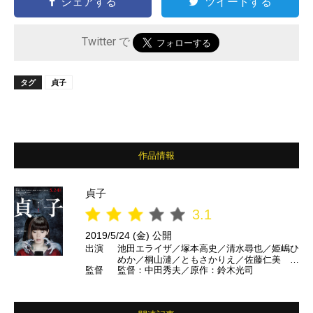
シェアする
ツイートする
Twitter で
タグ
貞子
作品情報
貞子
3.1
2019/5/24 (金) 公開
出演
池田エライザ／塚本高史／清水尋也／姫嶋ひ
めか／桐山漣／ともさかりえ／佐藤仁美 ほ
監督
監督：中田秀夫／原作：鈴木光司
か