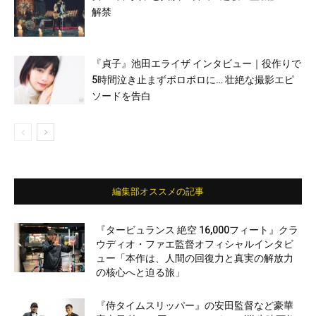
解禁
『貞子』池田エライザ インタビュー｜役作りで
5時間泣き止まずボロボロに… 壮絶な撮影エピ
ソードを告白
編集部オススメの記事
『タービュランス 絶空 16,000フィート』クラ
ウディオ・ファエ監督オフィシャルインタビ
ュー「本作は、人間の回復力と真実の解放力
の核心へと迫る旅」
『侍タイムスリッパー』の安田監督など豪華