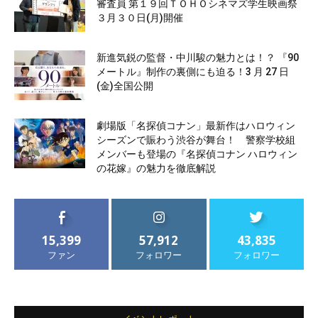
審査員 第１９回ＴＯＨＯシネマズ学生映画祭
３月３０日(月)開催
新進気鋭の監督・中川駿の魅力とは！？ 『90
メートル』制作の裏側にも迫る！3 月 27 日
(金)全国公開
劇場版「名探偵コナン」最新作はハロウィン
シーズンで賑わう渋谷が舞台！ 警察学校組
メンバーも登場の『名探偵コナン ハロウィン
の花嫁』の魅力を徹底解説
15,399
57,912
43,835
ファン
フォロワー
フォロワー