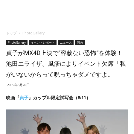
トップ
PhotoGallery
PhotoGallery
イベントレポート
ニュース
国内
貞子がMX4D上映で“容赦ない恐怖”を体験！
池田エライザ、風疹によりイベント欠席「私
がいないからって呪っちゃダメですよ。」
2019年5月20日
映画『
貞子
』カップル限定試写会（8/11）