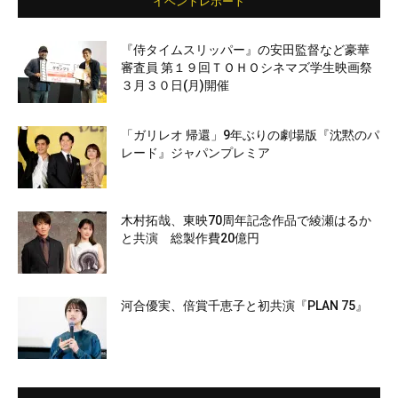
イベントレポート
『侍タイムスリッパー』の安田監督など豪華
審査員 第１９回ＴＯＨＯシネマズ学生映画祭
３月３０日(月)開催
「ガリレオ 帰還」9年ぶりの劇場版『沈黙のパ
レード』ジャパンプレミア
木村拓哉、東映70周年記念作品で綾瀬はるか
と共演 総製作費20億円
河合優実、倍賞千恵子と初共演『PLAN 75』