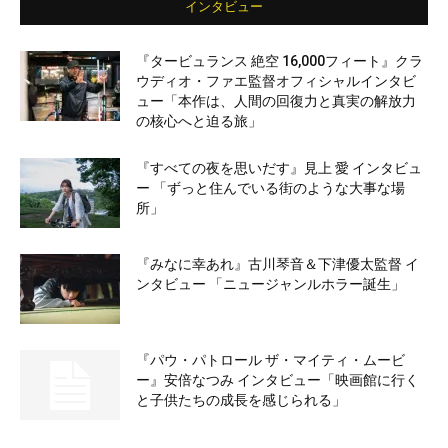
インタビュー
『タービュランス 絶空 16,000フィート』クラ
ウディオ・ファエ監督オフィシャルインタビ
ュー「本作は、人間の回復力と真実の解放力
の核心へと迫る旅」
『すべての夜を思いだす』見上 愛 インタビュ
ー 「ずっと住んでいる街のような大事な場
所」
『みなに幸あれ』古川琴音＆下津優太監督 イ
ンタビュー 「ニュージャンルホラー誕生」
『パウ・パトロール ザ・マイティ・ムービ
ー』安倍なつみ インタビュー「映画館に行く
と子供たちの成長を感じられる」