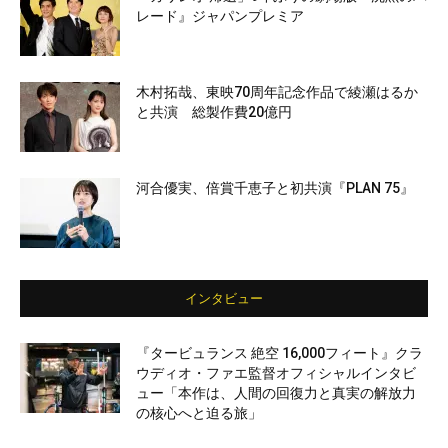
レード』ジャパンプレミア
木村拓哉、東映70周年記念作品で綾瀬はるか
と共演 総製作費20億円
河合優実、倍賞千恵子と初共演『PLAN 75』
インタビュー
『タービュランス 絶空 16,000フィート』クラ
ウディオ・ファエ監督オフィシャルインタビ
ュー「本作は、人間の回復力と真実の解放力
の核心へと迫る旅」