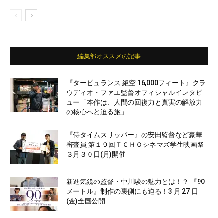
編集部オススメの記事
『タービュランス 絶空 16,000フィート』クラ
ウディオ・ファエ監督オフィシャルインタビ
ュー「本作は、人間の回復力と真実の解放力
の核心へと迫る旅」
『侍タイムスリッパー』の安田監督など豪華
審査員 第１９回ＴＯＨＯシネマズ学生映画祭
３月３０日(月)開催
新進気鋭の監督・中川駿の魅力とは！？ 『90
メートル』制作の裏側にも迫る！3 月 27 日
(金)全国公開