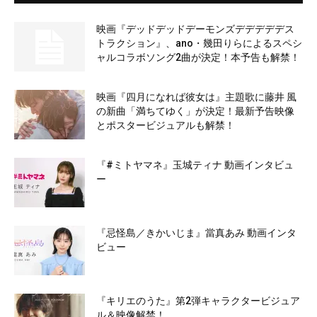
映画『デッドデッドデーモンズデデデデデス
トラクション』、ano・幾田りらによるスペシ
ャルコラボソング2曲が決定！本予告も解禁！
映画『四月になれば彼女は』主題歌に藤井 風
の新曲「満ちてゆく」が決定！最新予告映像
とポスタービジュアルも解禁！
『#ミトヤマネ』玉城ティナ 動画インタビュ
ー
『忌怪島／きかいじま』當真あみ 動画インタ
ビュー
『キリエのうた』第2弾キャラクタービジュア
ル＆映像解禁！