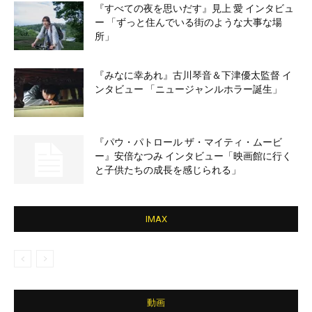
『すべての夜を思いだす』見上 愛 インタビュ
ー 「ずっと住んでいる街のような大事な場
所」
『みなに幸あれ』古川琴音＆下津優太監督 イ
ンタビュー 「ニュージャンルホラー誕生」
『パウ・パトロール ザ・マイティ・ムービ
ー』安倍なつみ インタビュー「映画館に行く
と子供たちの成長を感じられる」
IMAX
動画