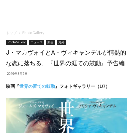
トップ
PhotoGallery
PhotoGallery
ニュース
動画
海外
J・マカヴォイとA・ヴィキャンデルが情熱的
な恋に落ちる、『世界の涯ての鼓動』予告編
2019年6月7日
映画『
世界の涯ての鼓動
』フォトギャラリー（1/7）