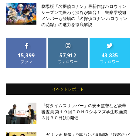
劇場版「名探偵コナン」最新作はハロウィン
シーズンで賑わう渋谷が舞台！ 警察学校組
メンバーも登場の『名探偵コナン ハロウィン
の花嫁』の魅力を徹底解説
15,399
57,912
43,835
ファン
フォロワー
フォロワー
イベントレポート
『侍タイムスリッパー』の安田監督など豪華
審査員 第１９回ＴＯＨＯシネマズ学生映画祭
３月３０日(月)開催
「ガリレオ 帰還」9年ぶりの劇場版『沈黙のパ