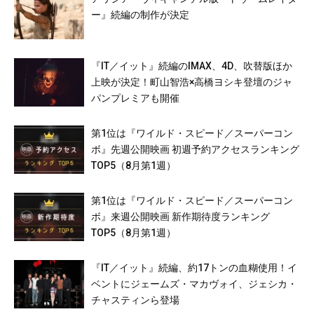
ー』続編の制作が決定
『IT／イット』続編のIMAX、4D、吹替版ほか
上映が決定！町山智浩×高橋ヨシキ登壇のジャ
パンプレミアも開催
第1位は『ワイルド・スピード／スーパーコン
ボ』先週公開映画 初週予約アクセスランキング
TOP5（8月第1週）
第1位は『ワイルド・スピード／スーパーコン
ボ』来週公開映画 新作期待度ランキング
TOP5（8月第1週）
『IT／イット』続編、約17トンの血糊使用！イ
ベントにジェームズ・マカヴォイ、ジェシカ・
チャスティンら登場