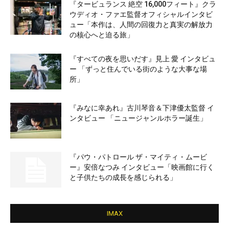
『タービュランス 絶空 16,000フィート』クラ
ウディオ・ファエ監督オフィシャルインタビ
ュー「本作は、人間の回復力と真実の解放力
の核心へと迫る旅」
『すべての夜を思いだす』見上 愛 インタビュ
ー 「ずっと住んでいる街のような大事な場
所」
『みなに幸あれ』古川琴音＆下津優太監督 イ
ンタビュー 「ニュージャンルホラー誕生」
『パウ・パトロール ザ・マイティ・ムービ
ー』安倍なつみ インタビュー「映画館に行く
と子供たちの成長を感じられる」
IMAX