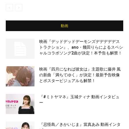
動画
映画『デッドデッドデーモンズデデデデデス
トラクション』、ano・幾田りらによるスペシ
ャルコラボソング2曲が決定！本予告も解禁！
映画『四月になれば彼女は』主題歌に藤井 風
の新曲「満ちてゆく」が決定！最新予告映像
とポスタービジュアルも解禁！
『#ミトヤマネ』玉城ティナ 動画インタビュ
ー
『忌怪島／きかいじま』當真あみ 動画インタ