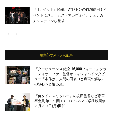
『IT／イット』続編、約17トンの血糊使用！イ
ベントにジェームズ・マカヴォイ、ジェシカ・
チャスティンら登場
編集部オススメの記事
『タービュランス 絶空 16,000フィート』クラ
ウディオ・ファエ監督オフィシャルインタビ
ュー「本作は、人間の回復力と真実の解放力
の核心へと迫る旅」
『侍タイムスリッパー』の安田監督など豪華
審査員 第１９回ＴＯＨＯシネマズ学生映画祭
３月３０日(月)開催