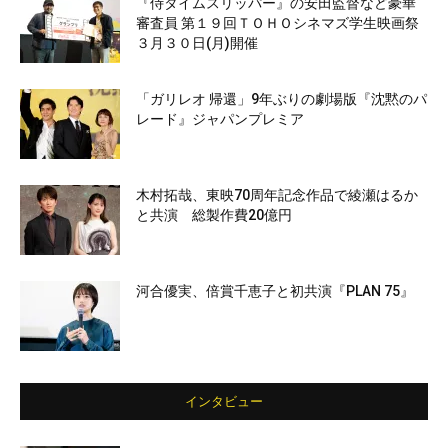
『侍タイムスリッパー』の安田監督など豪華
審査員 第１９回ＴＯＨＯシネマズ学生映画祭
３月３０日(月)開催
「ガリレオ 帰還」9年ぶりの劇場版『沈黙のパ
レード』ジャパンプレミア
木村拓哉、東映70周年記念作品で綾瀬はるか
と共演 総製作費20億円
河合優実、倍賞千恵子と初共演『PLAN 75』
インタビュー