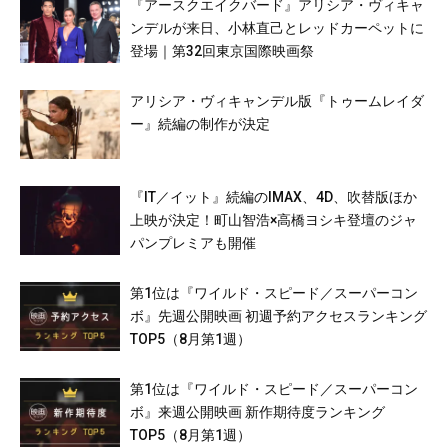
『アースクエイクバード』アリシア・ヴィキャ
ンデルが来日、小林直己とレッドカーペットに
登場｜第32回東京国際映画祭
アリシア・ヴィキャンデル版『トゥームレイダ
ー』続編の制作が決定
『IT／イット』続編のIMAX、4D、吹替版ほか
上映が決定！町山智浩×高橋ヨシキ登壇のジャ
パンプレミアも開催
第1位は『ワイルド・スピード／スーパーコン
ボ』先週公開映画 初週予約アクセスランキング
TOP5（8月第1週）
第1位は『ワイルド・スピード／スーパーコン
ボ』来週公開映画 新作期待度ランキング
TOP5（8月第1週）