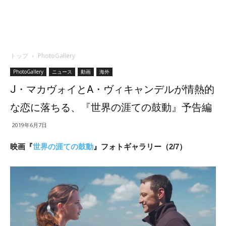
トップ
PhotoGallery
PhotoGallery
ニュース
動画
海外
J・マカヴォイとA・ヴィキャンデルが情熱的
な恋に落ちる、『世界の涯ての鼓動』予告編
2019年6月7日
映画『
世界の涯ての鼓動
』フォトギャラリー（2/7）