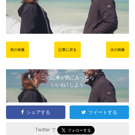
前の画像
記事に戻る
次の画像
この記事が気に入ったら
いいね ! しよう
シェアする
ツイートする
Twitter で