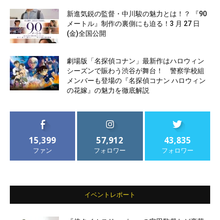
新進気鋭の監督・中川駿の魅力とは！？ 『90
メートル』制作の裏側にも迫る！3 月 27 日
(金)全国公開
劇場版「名探偵コナン」最新作はハロウィン
シーズンで賑わう渋谷が舞台！ 警察学校組
メンバーも登場の『名探偵コナン ハロウィン
の花嫁』の魅力を徹底解説
15,399
57,912
43,835
ファン
フォロワー
フォロワー
イベントレポート