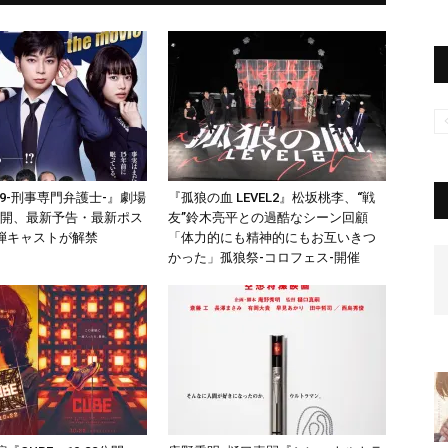
.9-刑事専門弁護士-』劇場
『孤狼の血 LEVEL2』松坂桃李、“戦
0公開、最新予告・最新ポス
友”鈴木亮平との過酷なシーン回顧
弾キャストが解禁
「体力的にも精神的にもお互いきつ
かった」孤狼祭-コロフェス-開催