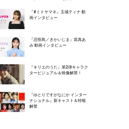
『#ミトヤマネ』玉城ティナ 動
画インタビュー
『忌怪島／きかいじま』當真あ
み 動画インタビュー
『キリエのうた』第2弾キャラク
タービジュアル＆映像解禁！
『ゆとりですがなにか インター
ナショナル』新キャスト＆特報
解禁