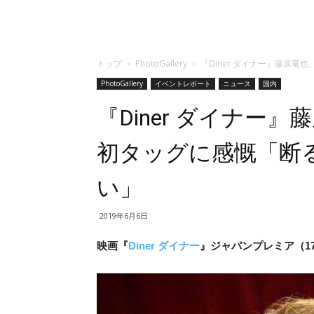
トップ
PhotoGallery
『Diner ダイナー』藤原
PhotoGallery
イベントレポート
ニュース
国内
『Diner ダイナー
初タッグに感慨「断
い」
2019年6月6日
映画『
Diner ダイナー
』ジャパンプレミア（17