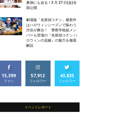
裏側にも迫る！3 月 27 日(金)全
国公開
劇場版「名探偵コナン」最新作
はハロウィンシーズンで賑わう
渋谷が舞台！ 警察学校組メン
バーも登場の『名探偵コナン ハ
ロウィンの花嫁』の魅力を徹底
解説
15,399
57,912
43,835
ファン
フォロワー
フォロワー
イベントレポート