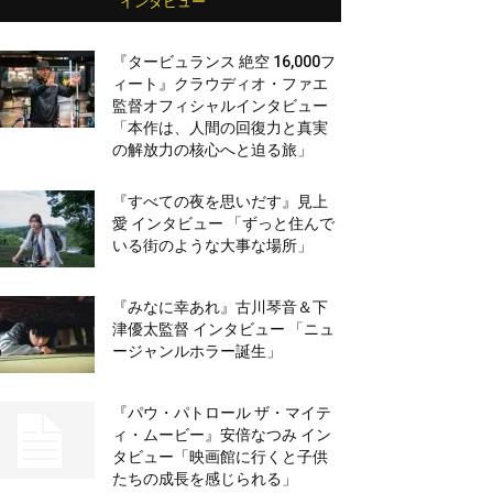
インタビュー
『タービュランス 絶空 16,000フ
ィート』クラウディオ・ファエ
監督オフィシャルインタビュー
「本作は、人間の回復力と真実
の解放力の核心へと迫る旅」
『すべての夜を思いだす』見上
愛 インタビュー 「ずっと住んで
いる街のような大事な場所」
『みなに幸あれ』古川琴音＆下
津優太監督 インタビュー 「ニュ
ージャンルホラー誕生」
『パウ・パトロール ザ・マイテ
ィ・ムービー』安倍なつみ イン
タビュー「映画館に行くと子供
たちの成長を感じられる」