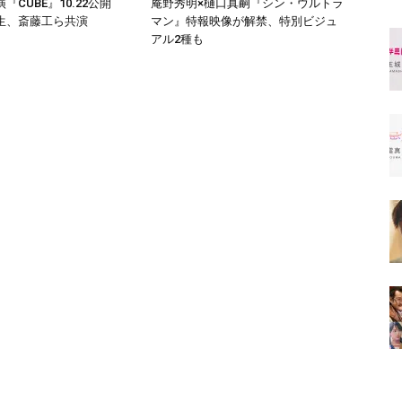
『CUBE』10.22公開
庵野秀明×樋口真嗣『シン・ウルトラ
生、斎藤工ら共演
マン』特報映像が解禁、特別ビジュ
アル2種も