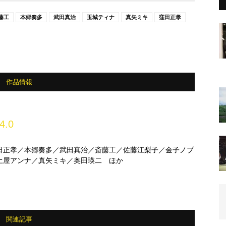
藤工
本郷奏多
武田真治
玉城ティナ
真矢ミキ
窪田正孝
作品情報
4.0
田正孝／本郷奏多／武田真治／斎藤工／佐藤江梨子／金子ノブ
土屋アンナ／真矢ミキ／奥田瑛二 ほか
関連記事