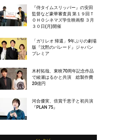
『侍タイムスリッパー』の安田
監督など豪華審査員 第１９回Ｔ
ＯＨＯシネマズ学生映画祭 ３月
３０日(月)開催
「ガリレオ 帰還」9年ぶりの劇場
版『沈黙のパレード』ジャパン
プレミア
木村拓哉、東映70周年記念作品
で綾瀬はるかと共演 総製作費
20億円
河合優実、倍賞千恵子と初共演
『PLAN 75』