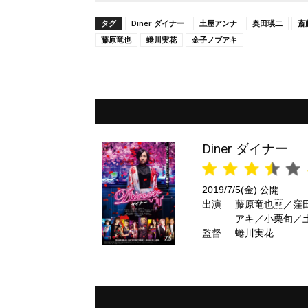
タグ
Diner ダイナー
土屋アンナ
奥田瑛二
斎
藤原竜也
蜷川実花
金子ノブアキ
Diner ダイナー
2019/7/5(金) 公開
出演
藤原竜也／窪
アキ／小栗旬／
監督
蜷川実花