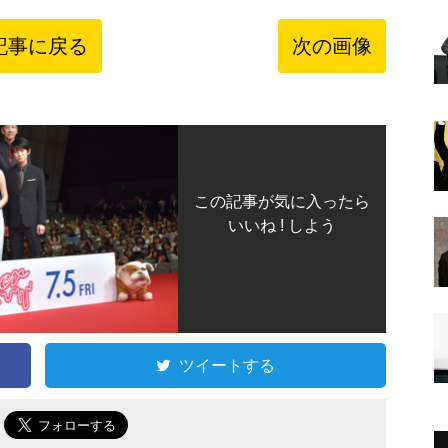
記事に戻る
次の画像
この記事が気に入ったら
いいね ! しよう
ツイートする
で