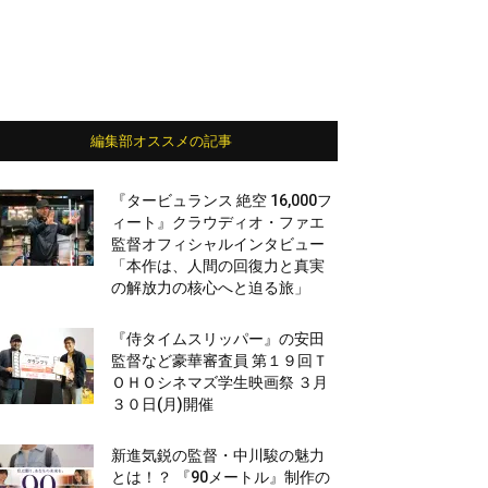
編集部オススメの記事
『タービュランス 絶空 16,000フ
ィート』クラウディオ・ファエ
監督オフィシャルインタビュー
「本作は、人間の回復力と真実
の解放力の核心へと迫る旅」
『侍タイムスリッパー』の安田
監督など豪華審査員 第１９回Ｔ
ＯＨＯシネマズ学生映画祭 ３月
３０日(月)開催
新進気鋭の監督・中川駿の魅力
とは！？ 『90メートル』制作の