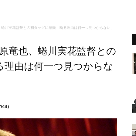
竜也、蜷川実花監督との初タッグに感慨「断る理由は何一つ見つからない」
』藤原竜也、蜷川実花監督との
る理由は何一つ見つからな
/48）