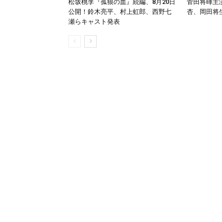
松坂桃李『孤狼の血』続編、8月20日
菅田将暉主演
公開！鈴木亮平、村上虹郎、西野七
杏、岡田将
瀬らキャスト発表