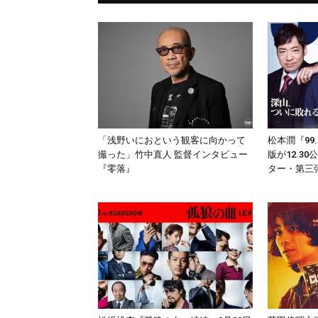
「浅野いにおという観客に向かって
松本潤『99
撮った」竹中直人 監督インタビュー
版が12.3
『零落』
ター・第三