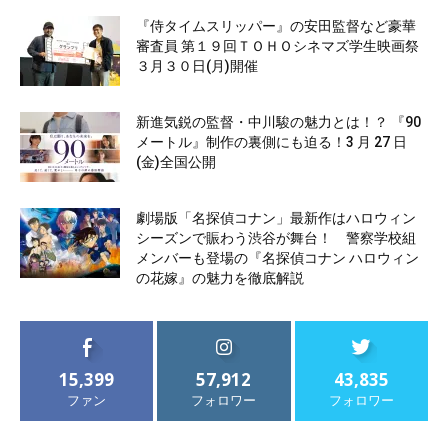
『侍タイムスリッパー』の安田監督など豪華
審査員 第１９回ＴＯＨＯシネマズ学生映画祭
３月３０日(月)開催
新進気鋭の監督・中川駿の魅力とは！？ 『90
メートル』制作の裏側にも迫る！3 月 27 日
(金)全国公開
劇場版「名探偵コナン」最新作はハロウィン
シーズンで賑わう渋谷が舞台！ 警察学校組
メンバーも登場の『名探偵コナン ハロウィン
の花嫁』の魅力を徹底解説
15,399
57,912
43,835
ファン
フォロワー
フォロワー