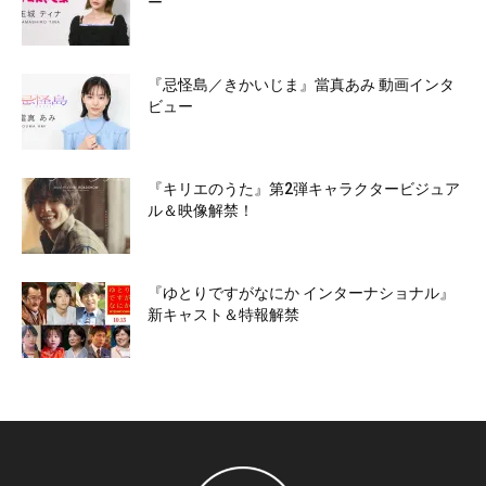
ー
『忌怪島／きかいじま』當真あみ 動画インタ
ビュー
『キリエのうた』第2弾キャラクタービジュア
ル＆映像解禁！
『ゆとりですがなにか インターナショナル』
新キャスト＆特報解禁