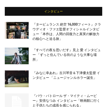
インタビュー
『タービュランス 絶空 16,000フィート』クラ
ウディオ・ファエ監督オフィシャルインタビ
ュー「本作は、人間の回復力と真実の解放力
の核心へと迫る旅」
『すべての夜を思いだす』見上 愛 インタビュ
ー 「ずっと住んでいる街のような大事な場
所」
『みなに幸あれ』古川琴音＆下津優太監督 イ
ンタビュー 「ニュージャンルホラー誕生」
『パウ・パトロール ザ・マイティ・ムービ
ー』安倍なつみ インタビュー「映画館に行く
と子供たちの成長を感じられる」