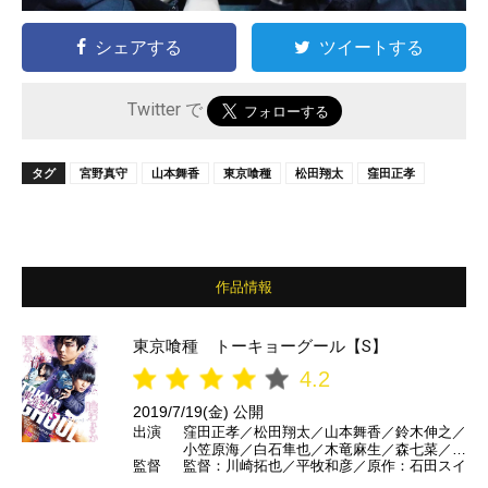
シェアする
ツイートする
Twitter で
タグ
宮野真守
山本舞香
東京喰種
松田翔太
窪田正孝
作品情報
東京喰種 トーキョーグール【S】
4.2
2019/7/19(金) 公開
出演
窪田正孝／松田翔太／山本舞香／鈴木伸之／
小笠原海／白石隼也／木竜麻生／森七菜／桜
監督
監督：川崎拓也／平牧和彦／原作：石田スイ
田ひより／村井國夫／知英／マギー／ダンカ
ン／栁俊太郎／坂東巳之助 ほか