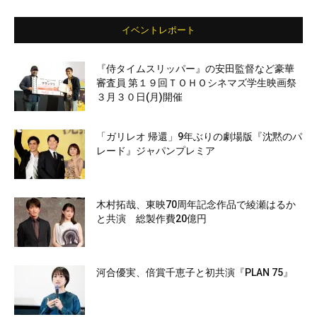
イベントレポート
『侍タイムスリッパー』の安田監督など豪華
審査員 第１９回ＴＯＨＯシネマズ学生映画祭
３月３０日(月)開催
「ガリレオ 帰還」9年ぶりの劇場版『沈黙のパ
レード』ジャパンプレミア
木村拓哉、東映70周年記念作品で綾瀬はるか
と共演 総製作費20億円
河合優実、倍賞千恵子と初共演『PLAN 75』