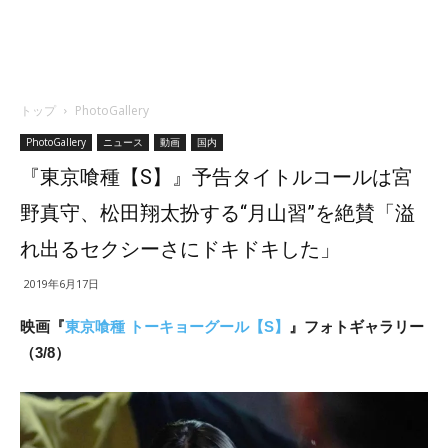
トップ
PhotoGallery
PhotoGallery
ニュース
動画
国内
『東京喰種【S】』予告タイトルコールは宮
野真守、松田翔太扮する“月山習”を絶賛「溢
れ出るセクシーさにドキドキした」
2019年6月17日
映画『
東京喰種 トーキョーグール【S】
』フォトギャラリー
（3/8）