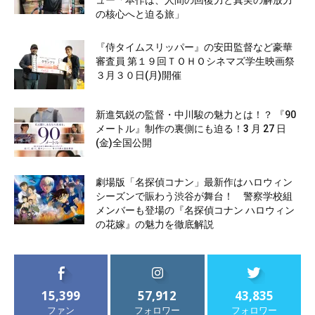
ュー「本作は、人間の回復力と真実の解放力
の核心へと迫る旅」
『侍タイムスリッパー』の安田監督など豪華
審査員 第１９回ＴＯＨＯシネマズ学生映画祭
３月３０日(月)開催
新進気鋭の監督・中川駿の魅力とは！？ 『90
メートル』制作の裏側にも迫る！3 月 27 日
(金)全国公開
劇場版「名探偵コナン」最新作はハロウィン
シーズンで賑わう渋谷が舞台！ 警察学校組
メンバーも登場の『名探偵コナン ハロウィン
の花嫁』の魅力を徹底解説
15,399
57,912
43,835
ファン
フォロワー
フォロワー