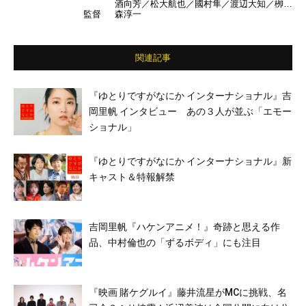
酒向芳／松大航也／國村隼／渡辺大知／栁俊
監督
森淳一
太郎／松田美由紀／田口トモロヲ ほか
関連記事
『ゆとりですがなにか インターナショナル』吉
岡里帆 インタビュー あの３人が並ぶ「エモー
ショナル」
『ゆとりですがなにか インターナショナル』新
キャスト＆特報解禁
吉岡里帆『ハケンアニメ！』奇跡と思える作
品、中村倫也の「ずるボディ」にも注目
『映画 賭ケグルイ』藤井流星がMCに挑戦、名