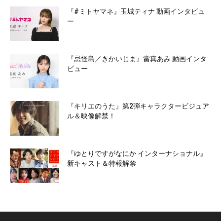
『#ミトヤマネ』玉城ティナ 動画インタビュ
ー
『忌怪島／きかいじま』當真あみ 動画インタ
ビュー
『キリエのうた』第2弾キャラクタービジュア
ル＆映像解禁！
『ゆとりですがなにか インターナショナル』
新キャスト＆特報解禁