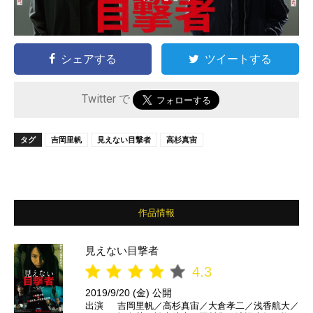
シェアする
ツイートする
Twitter で
タグ
吉岡里帆
見えない目撃者
高杉真宙
作品情報
見えない目撃者
4.3
2019/9/20 (金) 公開
出演
吉岡里帆／高杉真宙／大倉孝二／浅香航大／