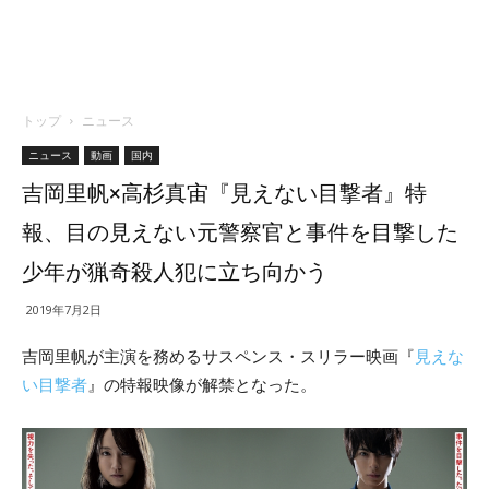
トップ
ニュース
ニュース
動画
国内
吉岡里帆×高杉真宙『見えない目撃者』特
報、目の見えない元警察官と事件を目撃した
少年が猟奇殺人犯に立ち向かう
2019年7月2日
吉岡里帆が主演を務めるサスペンス・スリラー映画『
見えな
い目撃者
』の特報映像が解禁となった。