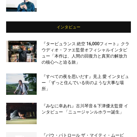
インタビュー
『タービュランス 絶空 16,000フィート』クラ
ウディオ・ファエ監督オフィシャルインタビ
ュー「本作は、人間の回復力と真実の解放力
の核心へと迫る旅」
『すべての夜を思いだす』見上 愛 インタビュ
ー 「ずっと住んでいる街のような大事な場
所」
『みなに幸あれ』古川琴音＆下津優太監督 イ
ンタビュー 「ニュージャンルホラー誕生」
『パウ・パトロール ザ・マイティ・ムービ