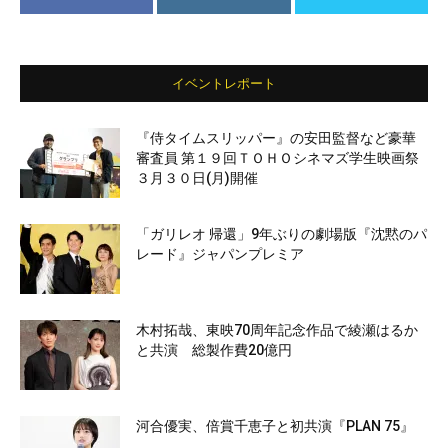
イベントレポート
『侍タイムスリッパー』の安田監督など豪華
審査員 第１９回ＴＯＨＯシネマズ学生映画祭
３月３０日(月)開催
「ガリレオ 帰還」9年ぶりの劇場版『沈黙のパ
レード』ジャパンプレミア
木村拓哉、東映70周年記念作品で綾瀬はるか
と共演 総製作費20億円
河合優実、倍賞千恵子と初共演『PLAN 75』