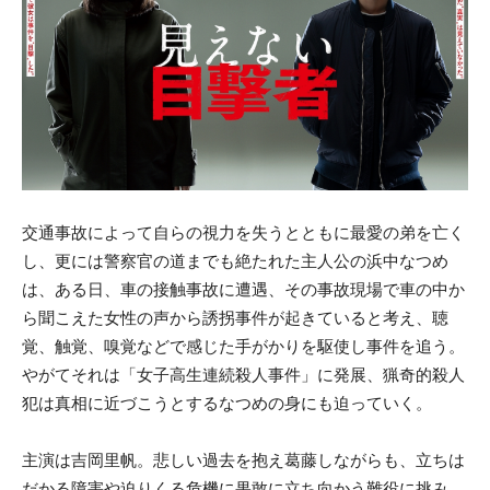
交通事故によって自らの視力を失うとともに最愛の弟を亡く
し、更には警察官の道までも絶たれた主人公の浜中なつめ
は、ある日、車の接触事故に遭遇、その事故現場で車の中か
ら聞こえた女性の声から誘拐事件が起きていると考え、聴
覚、触覚、嗅覚などで感じた手がかりを駆使し事件を追う。
やがてそれは「女子高生連続殺人事件」に発展、猟奇的殺人
犯は真相に近づこうとするなつめの身にも迫っていく。
主演は吉岡里帆。悲しい過去を抱え葛藤しながらも、立ちは
だかる障害や迫りくる危機に果敢に立ち向かう難役に挑み、