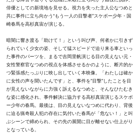
俳優としての新境地を見せる。視力を失った主人公なつめと
共に事件に立ち向かう“もう一人の目撃者”スケボー少年・国
崎春馬を高杉真宙が演じる。
暗闇に響き渡る「助けて！」という叫び声、何者かに引きず
られていく少女の姿、そして猛スピードで迫り来る車といっ
た事件のパーツを、まるで吉岡里帆演じる目の見えない元・
女性警察官なつめの視点を体感させるかのように、断片的か
つ緊張感たっぷりに映し出していく本映像。「わたしは確か
に女性の声を聞いたんです」と、事件を”目撃”したことを目
が見えないながらに力強く訴えるなつめと、そんなひたむき
な姿に感化され、事件解決に協力する高杉真宙演じるスケボ
ー少年の春馬。最後は、目の見えないなつめに代わり、背後
に迫る猟奇殺人犯の存在に気付いた春馬が「危ない！」と叫
ぶシーンで締められ、その先の展開に目が離せない仕上がり
となっている。