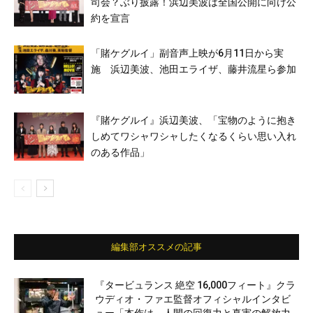
司会？ぶり披露！浜辺美波は全国公開に向け公
約を宣言
「賭ケグルイ」副音声上映が6月11日から実
施 浜辺美波、池田エライザ、藤井流星ら参加
『賭ケグルイ』浜辺美波、「宝物のように抱き
しめてワシャワシャしたくなるくらい思い入れ
のある作品」
編集部オススメの記事
『タービュランス 絶空 16,000フィート』クラ
ウディオ・ファエ監督オフィシャルインタビ