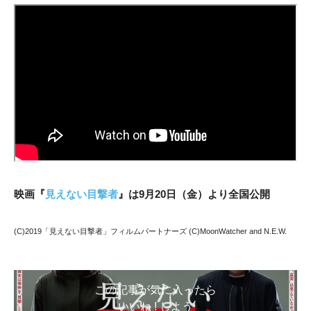
映画『
見えない目撃者
』は9月20日（金）より全国公開
(C)2019「見えない目撃者」フィルムパートナーズ (C)MoonWatcher and N.E.W.
この記事が気に入ったら
いいね ! しよう