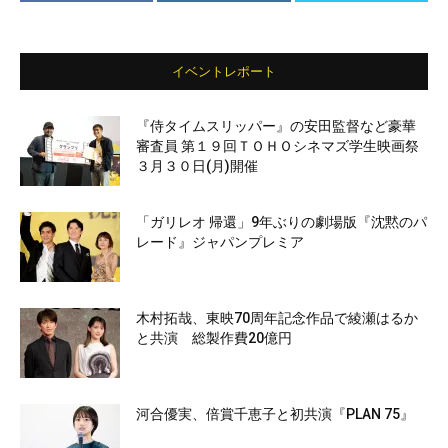
イベントレポート
『侍タイムスリッパー』の安田監督など豪華
審査員 第１９回ＴＯＨＯシネマズ学生映画祭
３月３０日(月)開催
「ガリレオ 帰還」9年ぶりの劇場版『沈黙のパ
レード』ジャパンプレミア
木村拓哉、東映70周年記念作品で綾瀬はるか
と共演 総製作費20億円
河合優実、倍賞千恵子と初共演『PLAN 75』