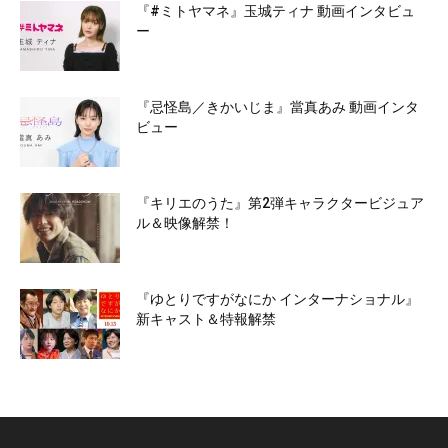
『#ミトヤマネ』玉城ティナ 動画インタビュ
ー
『忌怪島／きかいじま』當真あみ 動画インタ
ビュー
『キリエのうた』第2弾キャラクタービジュア
ル＆映像解禁！
『ゆとりですがなにか インターナショナル』
新キャスト＆特報解禁