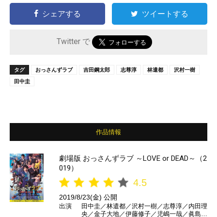
シェアする
ツイートする
Twitter で
タグ
おっさんずラブ
吉田鋼太郎
志尊淳
林遣都
沢村一樹
田中圭
作品情報
劇場版 おっさんずラブ ～LOVE or DEAD～（2
019）
4.5
2019/8/23(金) 公開
出演
田中圭／林遣都／沢村一樹／志尊淳／内田理
央／金子大地／伊藤修子／児嶋一哉／眞島秀