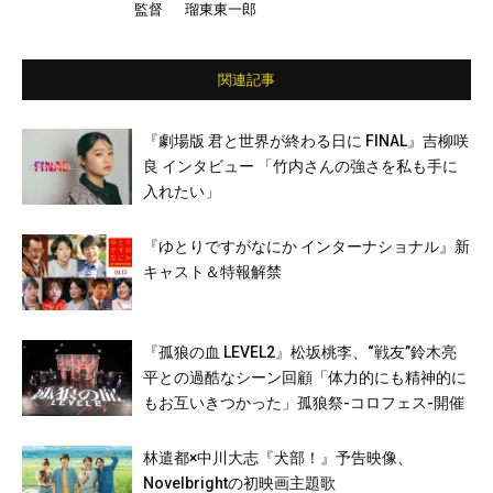
監督
瑠東東一郎
和／大塚寧々／吉田鋼太郎／ゆいP ほか
関連記事
『劇場版 君と世界が終わる日に FINAL』吉柳咲
良 インタビュー 「竹内さんの強さを私も手に
入れたい」
『ゆとりですがなにか インターナショナル』新
キャスト＆特報解禁
『孤狼の血 LEVEL2』松坂桃李、“戦友”鈴木亮
平との過酷なシーン回顧「体力的にも精神的に
もお互いきつかった」孤狼祭-コロフェス-開催
林遣都×中川大志『犬部！』予告映像、
Novelbrightの初映画主題歌