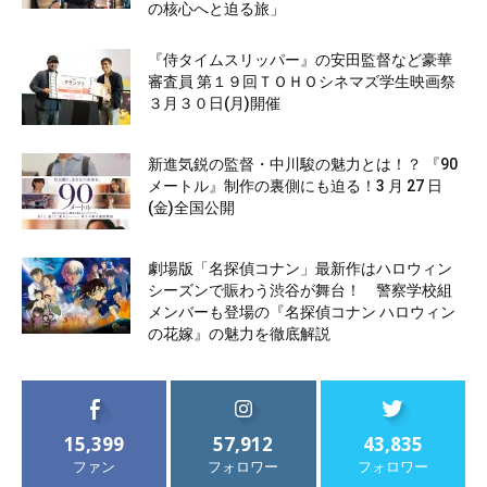
の核心へと迫る旅」
『侍タイムスリッパー』の安田監督など豪華
審査員 第１９回ＴＯＨＯシネマズ学生映画祭
３月３０日(月)開催
新進気鋭の監督・中川駿の魅力とは！？ 『90
メートル』制作の裏側にも迫る！3 月 27 日
(金)全国公開
劇場版「名探偵コナン」最新作はハロウィン
シーズンで賑わう渋谷が舞台！ 警察学校組
メンバーも登場の『名探偵コナン ハロウィン
の花嫁』の魅力を徹底解説
15,399
57,912
43,835
ファン
フォロワー
フォロワー