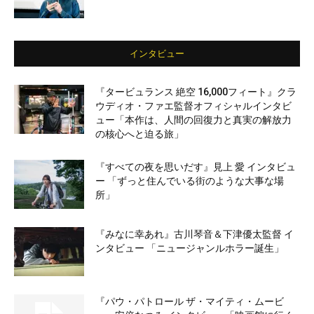
インタビュー
『タービュランス 絶空 16,000フィート』クラ
ウディオ・ファエ監督オフィシャルインタビ
ュー「本作は、人間の回復力と真実の解放力
の核心へと迫る旅」
『すべての夜を思いだす』見上 愛 インタビュ
ー 「ずっと住んでいる街のような大事な場
所」
『みなに幸あれ』古川琴音＆下津優太監督 イ
ンタビュー 「ニュージャンルホラー誕生」
『パウ・パトロール ザ・マイティ・ムービ