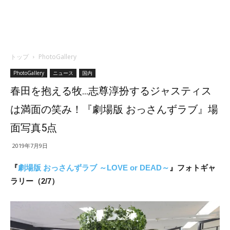
トップ
PhotoGallery
PhotoGallery
ニュース
国内
春田を抱える牧…志尊淳扮するジャスティス
は満面の笑み！『劇場版 おっさんずラブ』場
面写真5点
2019年7月9日
『
劇場版 おっさんずラブ ～LOVE or DEAD～
』フォトギャ
ラリー（2/7）