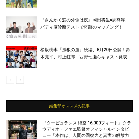
『さんかく窓の外側は夜』岡田将生×志尊淳、
バディ度診断テストで奇跡のマッチング！
松坂桃李『孤狼の血』続編、8月20日公開！鈴
木亮平、村上虹郎、西野七瀬らキャスト発表
編集部オススメの記事
『タービュランス 絶空 16,000フィート』クラ
ウディオ・ファエ監督オフィシャルインタビ
ュー「本作は、人間の回復力と真実の解放力