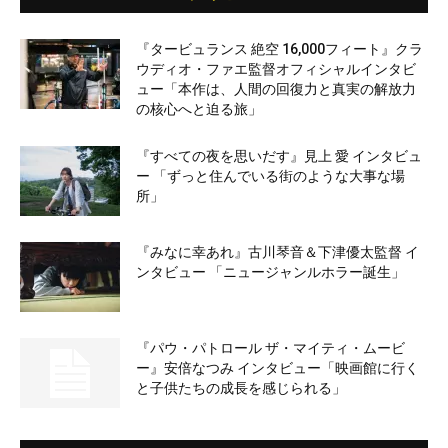
『タービュランス 絶空 16,000フィート』クラ
ウディオ・ファエ監督オフィシャルインタビ
ュー「本作は、人間の回復力と真実の解放力
の核心へと迫る旅」
『すべての夜を思いだす』見上 愛 インタビュ
ー 「ずっと住んでいる街のような大事な場
所」
『みなに幸あれ』古川琴音＆下津優太監督 イ
ンタビュー 「ニュージャンルホラー誕生」
『パウ・パトロール ザ・マイティ・ムービ
ー』安倍なつみ インタビュー「映画館に行く
と子供たちの成長を感じられる」