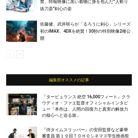
禁、特報映像に黒い着物に身を包んだ“人斬り
抜刀斎”剣心の姿
佐藤健、武井咲らが「るろうに剣心」シリーズ
初のIMAX、4DXを絶賛！30秒の特別映像2種公
開
編集部オススメの記事
『タービュランス 絶空 16,000フィート』クラ
ウディオ・ファエ監督オフィシャルインタビ
ュー「本作は、人間の回復力と真実の解放力
の核心へと迫る旅」
『侍タイムスリッパー』の安田監督など豪華
審査員 第１９回ＴＯＨＯシネマズ学生映画祭