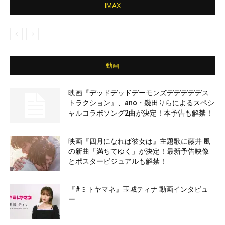
IMAX
動画
映画『デッドデッドデーモンズデデデデデス
トラクション』、ano・幾田りらによるスペシ
ャルコラボソング2曲が決定！本予告も解禁！
映画『四月になれば彼女は』主題歌に藤井 風
の新曲「満ちてゆく」が決定！最新予告映像
とポスタービジュアルも解禁！
『#ミトヤマネ』玉城ティナ 動画インタビュ
ー