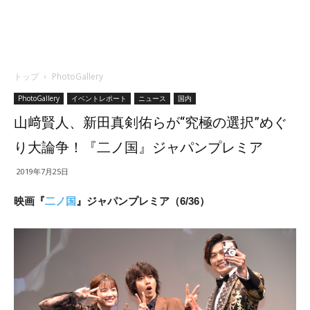
トップ
PhotoGallery
PhotoGallery
イベントレポート
ニュース
国内
山﨑賢人、新田真剣佑らが“究極の選択”めぐ
り大論争！『二ノ国』ジャパンプレミア
2019年7月25日
映画『
二ノ国
』ジャパンプレミア（6/36）