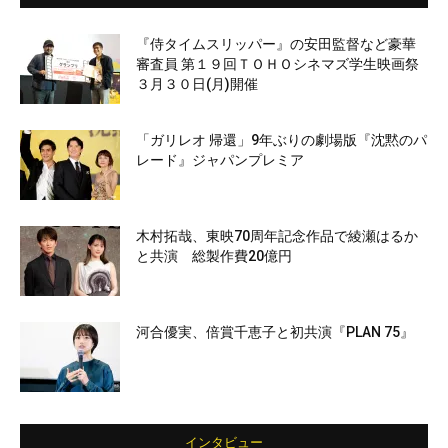
『侍タイムスリッパー』の安田監督など豪華
審査員 第１９回ＴＯＨＯシネマズ学生映画祭
３月３０日(月)開催
「ガリレオ 帰還」9年ぶりの劇場版『沈黙のパ
レード』ジャパンプレミア
木村拓哉、東映70周年記念作品で綾瀬はるか
と共演 総製作費20億円
河合優実、倍賞千恵子と初共演『PLAN 75』
インタビュー