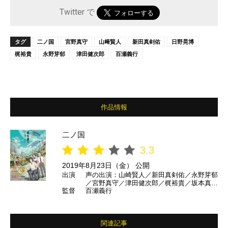
Twitter で
タグ
二ノ国
宮野真守
山﨑賢人
新田真剣佑
日野晃博
梶裕貴
永野芽郁
津田健次郎
百瀬義行
作品情報
二ノ国
3.3
2019年8月23日（金） 公開
出演
声の出演：山崎賢人／新田真剣佑／永野芽郁
／宮野真守／津田健次郎／梶裕貴／坂本真綾
監督
百瀬義行
／山寺宏一 ほか
関連記事