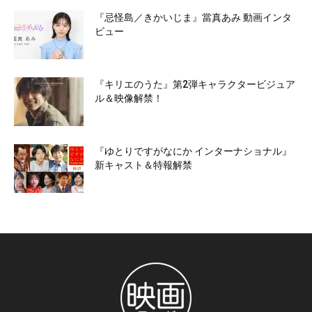
『忌怪島／きかいじま』當真あみ 動画インタ
ビュー
『キリエのうた』第2弾キャラクタービジュア
ル＆映像解禁！
『ゆとりですがなにか インターナショナル』
新キャスト＆特報解禁