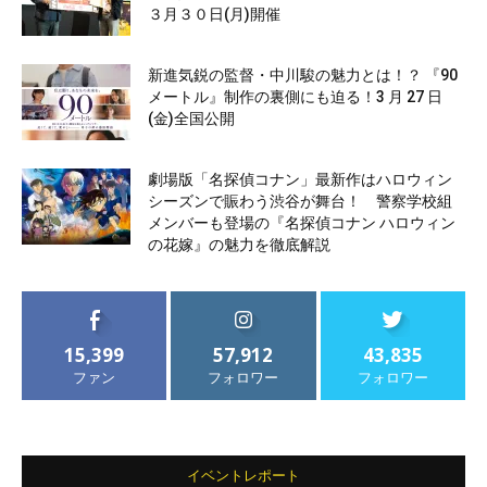
３月３０日(月)開催
新進気鋭の監督・中川駿の魅力とは！？ 『90
メートル』制作の裏側にも迫る！3 月 27 日
(金)全国公開
劇場版「名探偵コナン」最新作はハロウィン
シーズンで賑わう渋谷が舞台！ 警察学校組
メンバーも登場の『名探偵コナン ハロウィン
の花嫁』の魅力を徹底解説
15,399
57,912
43,835
ファン
フォロワー
フォロワー
イベントレポート