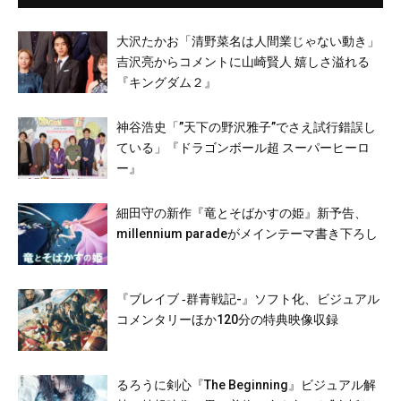
大沢たかお「清野菜名は人間業じゃない動き」
吉沢亮からコメントに山崎賢人 嬉しさ溢れる
『キングダム２』
神谷浩史「”天下の野沢雅子”でさえ試行錯誤し
ている」『ドラゴンボール超 スーパーヒーロ
ー』
細田守の新作『竜とそばかすの姫』新予告、
millennium paradeがメインテーマ書き下ろし
『ブレイブ ‐群青戦記-』ソフト化、ビジュアル
コメンタリーほか120分の特典映像収録
るろうに剣心『The Beginning』ビジュアル解