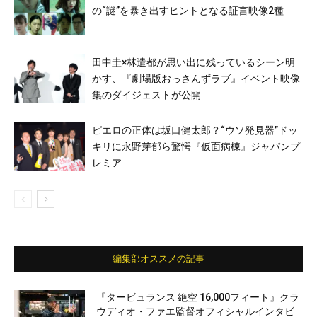
の“謎”を暴き出すヒントとなる証言映像2種
田中圭×林遣都が思い出に残っているシーン明
かす、『劇場版おっさんずラブ』イベント映像
集のダイジェストが公開
ピエロの正体は坂口健太郎？“ウソ発見器”ドッ
キリに永野芽郁ら驚愕『仮面病棟』ジャパンプ
レミア
編集部オススメの記事
『タービュランス 絶空 16,000フィート』クラ
ウディオ・ファエ監督オフィシャルインタビ