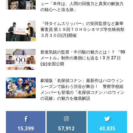
ュー「本作は、人間の回復力と真実の解放力
の核心へと迫る旅」
『侍タイムスリッパー』の安田監督など豪華
審査員 第１９回ＴＯＨＯシネマズ学生映画祭
３月３０日(月)開催
新進気鋭の監督・中川駿の魅力とは！？ 『90
メートル』制作の裏側にも迫る！3 月 27 日
(金)全国公開
劇場版「名探偵コナン」最新作はハロウィン
シーズンで賑わう渋谷が舞台！ 警察学校組
メンバーも登場の『名探偵コナン ハロウィン
の花嫁』の魅力を徹底解説
15,399
57,912
43,835