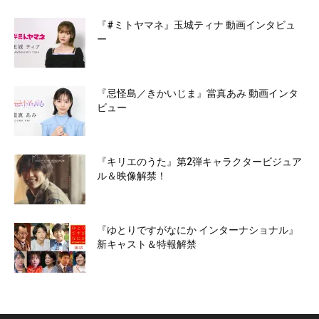
『#ミトヤマネ』玉城ティナ 動画インタビュ
ー
『忌怪島／きかいじま』當真あみ 動画インタ
ビュー
『キリエのうた』第2弾キャラクタービジュア
ル＆映像解禁！
『ゆとりですがなにか インターナショナル』
新キャスト＆特報解禁