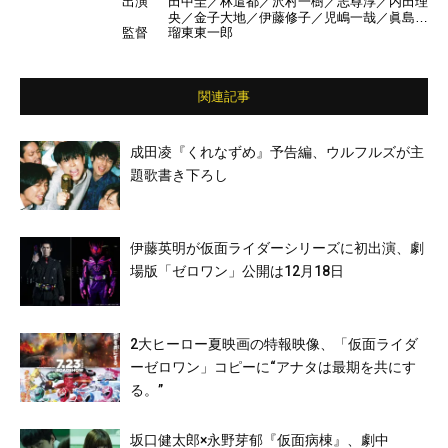
出演
田中圭／林遣都／沢村一樹／志尊淳／内田理
央／金子大地／伊藤修子／児嶋一哉／眞島秀
監督
瑠東東一郎
和／大塚寧々／吉田鋼太郎／ゆいP ほか
関連記事
成田凌『くれなずめ』予告編、ウルフルズが主
題歌書き下ろし
伊藤英明が仮面ライダーシリーズに初出演、劇
場版「ゼロワン」公開は12月18日
2大ヒーロー夏映画の特報映像、「仮面ライダ
ーゼロワン」コピーに“アナタは最期を共にす
る。”
坂口健太郎×永野芽郁『仮面病棟』、劇中