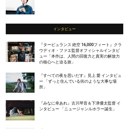
インタビュー
『タービュランス 絶空 16,000フィート』クラ
ウディオ・ファエ監督オフィシャルインタビ
ュー「本作は、人間の回復力と真実の解放力
の核心へと迫る旅」
『すべての夜を思いだす』見上 愛 インタビュ
ー 「ずっと住んでいる街のような大事な場
所」
『みなに幸あれ』古川琴音＆下津優太監督 イ
ンタビュー 「ニュージャンルホラー誕生」