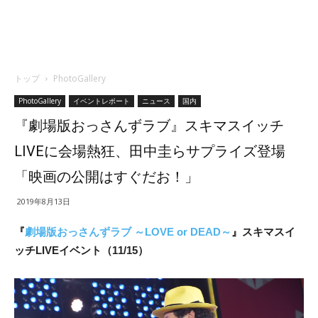
トップ
PhotoGallery
PhotoGallery
イベントレポート
ニュース
国内
『劇場版おっさんずラブ』スキマスイッチ
LIVEに会場熱狂、田中圭らサプライズ登場
「映画の公開はすぐだお！」
2019年8月13日
『
劇場版おっさんずラブ ～LOVE or DEAD～
』スキマスイ
ッチLIVEイベント（11/15）