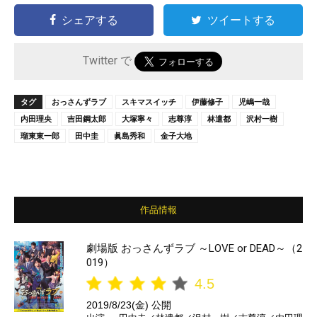
シェアする
ツイートする
Twitter で
タグ
おっさんずラブ
スキマスイッチ
伊藤修子
児嶋一哉
内田理央
吉田鋼太郎
大塚寧々
志尊淳
林遣都
沢村一樹
瑠東東一郎
田中圭
眞島秀和
金子大地
作品情報
劇場版 おっさんずラブ ～LOVE or DEAD～（2
019）
4.5
2019/8/23(金) 公開