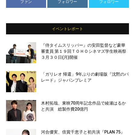
ファン
フォロワー
フォロワー
イベントレポート
『侍タイムスリッパー』の安田監督など豪華
審査員 第１９回ＴＯＨＯシネマズ学生映画祭
３月３０日(月)開催
「ガリレオ 帰還」9年ぶりの劇場版『沈黙のパ
レード』ジャパンプレミア
木村拓哉、東映70周年記念作品で綾瀬はるか
と共演 総製作費20億円
河合優実、倍賞千恵子と初共演『PLAN 75』