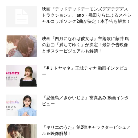
映画『デッドデッドデーモンズデデデデデス
トラクション』、ano・幾田りらによるスペシ
ャルコラボソング2曲が決定！本予告も解禁！
映画『四月になれば彼女は』主題歌に藤井 風
の新曲「満ちてゆく」が決定！最新予告映像
とポスタービジュアルも解禁！
『#ミトヤマネ』玉城ティナ 動画インタビュ
ー
『忌怪島／きかいじま』當真あみ 動画インタ
ビュー
『キリエのうた』第2弾キャラクタービジュア
ル＆映像解禁！