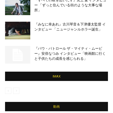
『すべての夜を思いだす』見上 愛 インタビュ
ー 「ずっと住んでいる街のような大事な場
所」
『みなに幸あれ』古川琴音＆下津優太監督 イ
ンタビュー 「ニュージャンルホラー誕生」
『パウ・パトロール ザ・マイティ・ムービ
ー』安倍なつみ インタビュー「映画館に行く
と子供たちの成長を感じられる」
IMAX
動画