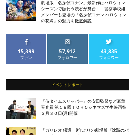
劇場版「名探偵コナン」最新作はハロウィン
シーズンで賑わう渋谷が舞台！ 警察学校組
メンバーも登場の『名探偵コナン ハロウィン
の花嫁』の魅力を徹底解説
15,399
57,912
43,835
ファン
フォロワー
フォロワー
イベントレポート
『侍タイムスリッパー』の安田監督など豪華
審査員 第１９回ＴＯＨＯシネマズ学生映画祭
３月３０日(月)開催
「ガリレオ 帰還」9年ぶりの劇場版『沈黙のパ