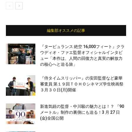
編集部オススメの記事
『タービュランス 絶空 16,000フィート』クラ
ウディオ・ファエ監督オフィシャルインタビ
ュー「本作は、人間の回復力と真実の解放力
の核心へと迫る旅」
『侍タイムスリッパー』の安田監督など豪華
審査員 第１９回ＴＯＨＯシネマズ学生映画祭
３月３０日(月)開催
新進気鋭の監督・中川駿の魅力とは！？ 『90
メートル』制作の裏側にも迫る！3 月 27 日
(金)全国公開