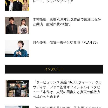
レード』ジャパンプレミア
木村拓哉、東映70周年記念作品で綾瀬はるか
と共演 総製作費20億円
河合優実、倍賞千恵子と初共演『PLAN 75』
インタビュー
『タービュランス 絶空 16,000フィート』クラ
ウディオ・ファエ監督オフィシャルインタビ
ュー「本作は、人間の回復力と真実の解放力
の核心へと迫る旅」