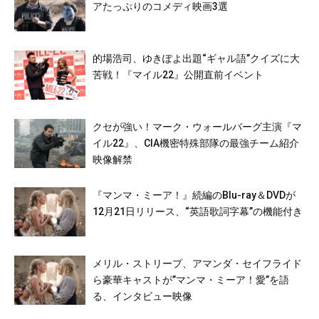
アたっぷりのコメディ映画3選
的場浩司、ゆきぽよ出題“ギャル語”クイズに大
苦戦！『マイル22』公開直前イベント
クセが強い！マーク・ウォールバーグ主演『マ
イル22』、CIA機密特殊部隊の最強チーム紹介
映像解禁
『マンマ・ミーア！』続編のBlu-ray＆DVDが
12月21日リリース、“英語歌詞字幕”の機能付き
メリル・ストリープ、アマンダ・セイフライド
ら豪華キャストが”マンマ・ミーア！愛”を語
る、インタビュー映像