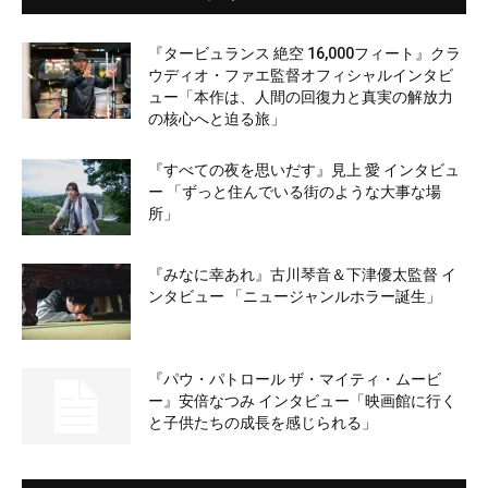
『タービュランス 絶空 16,000フィート』クラ
ウディオ・ファエ監督オフィシャルインタビ
ュー「本作は、人間の回復力と真実の解放力
の核心へと迫る旅」
『すべての夜を思いだす』見上 愛 インタビュ
ー 「ずっと住んでいる街のような大事な場
所」
『みなに幸あれ』古川琴音＆下津優太監督 イ
ンタビュー 「ニュージャンルホラー誕生」
『パウ・パトロール ザ・マイティ・ムービ
ー』安倍なつみ インタビュー「映画館に行く
と子供たちの成長を感じられる」