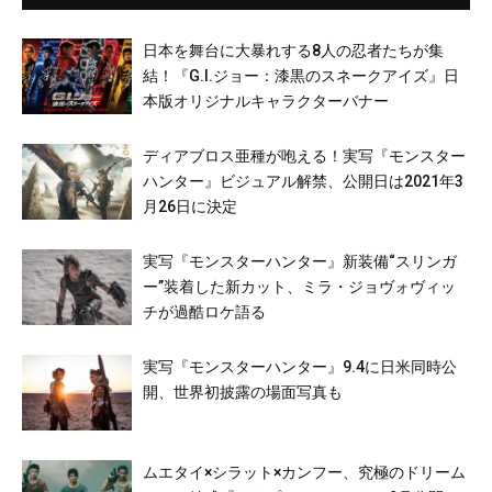
日本を舞台に大暴れする8人の忍者たちが集
結！『G.I.ジョー：漆黒のスネークアイズ』日
本版オリジナルキャラクターバナー
ディアブロス亜種が咆える！実写『モンスター
ハンター』ビジュアル解禁、公開日は2021年3
月26日に決定
実写『モンスターハンター』新装備“スリンガ
ー”装着した新カット、ミラ・ジョヴォヴィッ
チが過酷ロケ語る
実写『モンスターハンター』9.4に日米同時公
開、世界初披露の場面写真も
ムエタイ×シラット×カンフー、究極のドリーム