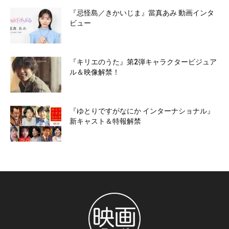
『忌怪島／きかいじま』當真あみ 動画インタ
ビュー
『キリエのうた』第2弾キャラクタービジュア
ル＆映像解禁！
『ゆとりですがなにか インターナショナル』
新キャスト＆特報解禁