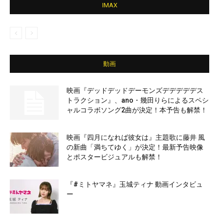
IMAX
動画
映画『デッドデッドデーモンズデデデデデス
トラクション』、ano・幾田りらによるスペシ
ャルコラボソング2曲が決定！本予告も解禁！
映画『四月になれば彼女は』主題歌に藤井 風
の新曲「満ちてゆく」が決定！最新予告映像
とポスタービジュアルも解禁！
『#ミトヤマネ』玉城ティナ 動画インタビュ
ー