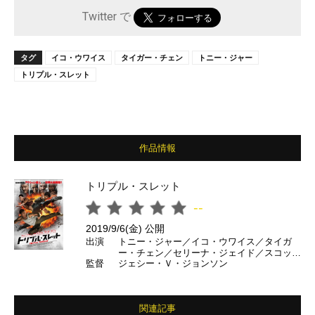
Twitter で
タグ
イコ・ウワイス
タイガー・チェン
トニー・ジャー
トリプル・スレット
作品情報
トリプル・スレット
--
2019/9/6(金) 公開
出演
トニー・ジャー／イコ・ウワイス／タイガ
ー・チェン／セリーナ・ジェイド／スコッ
監督
ジェシー・Ｖ・ジョンソン
ト・アドキンスン／マイケル・ビスピン／マ
イケル・ジェイ・ホワイト／ジージャー・ヤ
ーニン ほか
関連記事