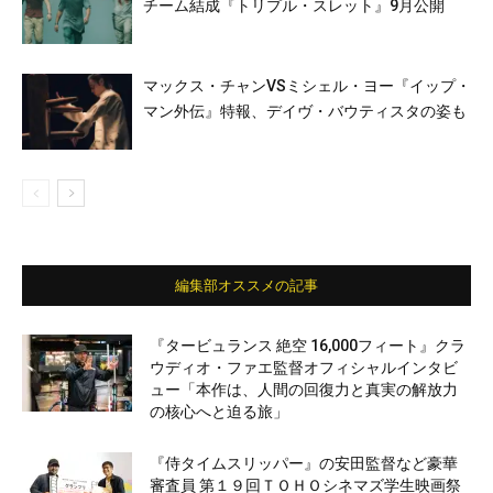
チーム結成『トリプル・スレット』9月公開
マックス・チャンVSミシェル・ヨー『イップ・
マン外伝』特報、デイヴ・バウティスタの姿も
編集部オススメの記事
『タービュランス 絶空 16,000フィート』クラ
ウディオ・ファエ監督オフィシャルインタビ
ュー「本作は、人間の回復力と真実の解放力
の核心へと迫る旅」
『侍タイムスリッパー』の安田監督など豪華
審査員 第１９回ＴＯＨＯシネマズ学生映画祭