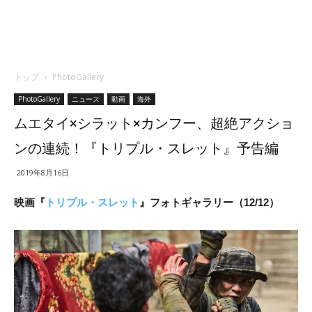
トップ
PhotoGallery
PhotoGallery
ニュース
動画
海外
ムエタイ×シラット×カンフー、超絶アクショ
ンの連続！『トリプル・スレット』予告編
2019年8月16日
映画『
トリプル・スレット
』フォトギャラリー（12/12）