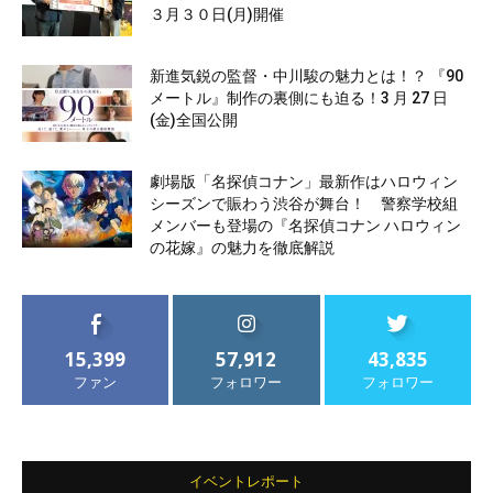
３月３０日(月)開催
新進気鋭の監督・中川駿の魅力とは！？ 『90
メートル』制作の裏側にも迫る！3 月 27 日
(金)全国公開
劇場版「名探偵コナン」最新作はハロウィン
シーズンで賑わう渋谷が舞台！ 警察学校組
メンバーも登場の『名探偵コナン ハロウィン
の花嫁』の魅力を徹底解説
15,399
57,912
43,835
ファン
フォロワー
フォロワー
イベントレポート