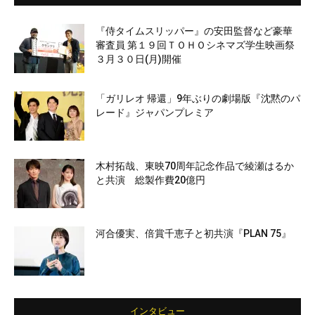
『侍タイムスリッパー』の安田監督など豪華
審査員 第１９回ＴＯＨＯシネマズ学生映画祭
３月３０日(月)開催
「ガリレオ 帰還」9年ぶりの劇場版『沈黙のパ
レード』ジャパンプレミア
木村拓哉、東映70周年記念作品で綾瀬はるか
と共演 総製作費20億円
河合優実、倍賞千恵子と初共演『PLAN 75』
インタビュー