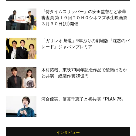
『侍タイムスリッパー』の安田監督など豪華
審査員 第１９回ＴＯＨＯシネマズ学生映画祭
３月３０日(月)開催
「ガリレオ 帰還」9年ぶりの劇場版『沈黙のパ
レード』ジャパンプレミア
木村拓哉、東映70周年記念作品で綾瀬はるか
と共演 総製作費20億円
河合優実、倍賞千恵子と初共演『PLAN 75』
インタビュー