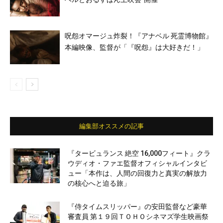
呪怨オマージュ炸裂！『アナベル 死霊博物館』
本編映像、監督が「『呪怨』は大好きだ！」
編集部オススメの記事
『タービュランス 絶空 16,000フィート』クラ
ウディオ・ファエ監督オフィシャルインタビ
ュー「本作は、人間の回復力と真実の解放力
の核心へと迫る旅」
『侍タイムスリッパー』の安田監督など豪華
審査員 第１９回ＴＯＨＯシネマズ学生映画祭