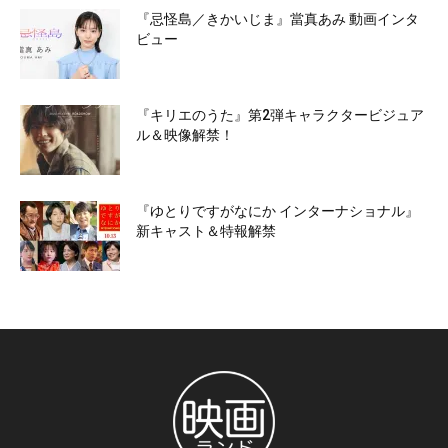
『忌怪島／きかいじま』當真あみ 動画インタ
ビュー
『キリエのうた』第2弾キャラクタービジュア
ル＆映像解禁！
『ゆとりですがなにか インターナショナル』
新キャスト＆特報解禁