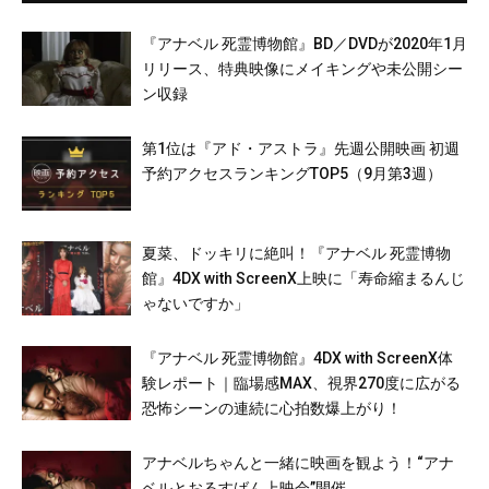
『アナベル 死霊博物館』BD／DVDが2020年1月
リリース、特典映像にメイキングや未公開シー
ン収録
第1位は『アド・アストラ』先週公開映画 初週
予約アクセスランキングTOP5（9月第3週）
夏菜、ドッキリに絶叫！『アナベル 死霊博物
館』4DX with ScreenX上映に「寿命縮まるんじ
ゃないですか」
『アナベル 死霊博物館』4DX with ScreenX体
験レポート｜臨場感MAX、視界270度に広がる
恐怖シーンの連続に心拍数爆上がり！
アナベルちゃんと一緒に映画を観よう！“アナ
ベルとおるすばん上映会”開催