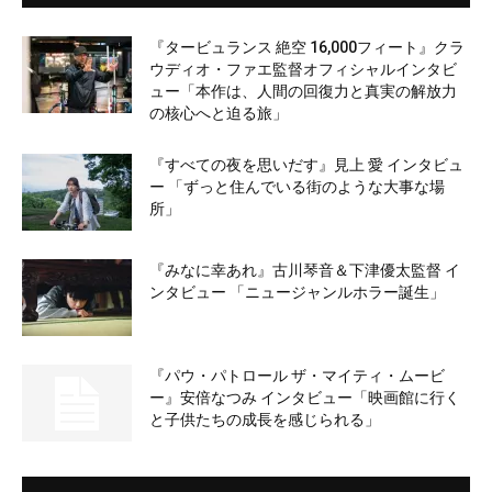
『タービュランス 絶空 16,000フィート』クラ
ウディオ・ファエ監督オフィシャルインタビ
ュー「本作は、人間の回復力と真実の解放力
の核心へと迫る旅」
『すべての夜を思いだす』見上 愛 インタビュ
ー 「ずっと住んでいる街のような大事な場
所」
『みなに幸あれ』古川琴音＆下津優太監督 イ
ンタビュー 「ニュージャンルホラー誕生」
『パウ・パトロール ザ・マイティ・ムービ
ー』安倍なつみ インタビュー「映画館に行く
と子供たちの成長を感じられる」