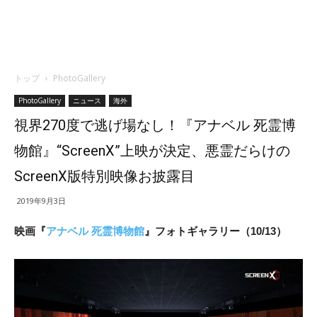
トップ
PhotoGallery
PhotoGallery
ニュース
海外
視界270度で逃げ場なし！『アナベル 死霊博
物館』“ScreenX”上映が決定、悪霊だらけの
ScreenX版特別映像お披露目
2019年9月3日
映画『
アナベル 死霊博物館
』フォトギャラリー（10/13）