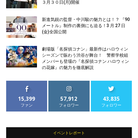
３月３０日(月)開催
新進気鋭の監督・中川駿の魅力とは！？ 『90
メートル』制作の裏側にも迫る！3 月 27 日
(金)全国公開
劇場版「名探偵コナン」最新作はハロウィン
シーズンで賑わう渋谷が舞台！ 警察学校組
メンバーも登場の『名探偵コナン ハロウィン
の花嫁』の魅力を徹底解説
15,399
57,912
43,835
ファン
フォロワー
フォロワー
イベントレポート