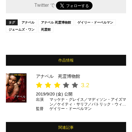
Twitter で
タグ
アナベル
アナベル 死霊博物館
ゲイリー・ドーベルマン
ジェームズ・ワン
死霊館
作品情報
アナベル 死霊博物館
3.2
2019/9/20 (金) 公開
出演
マッケナ・グレイス／マディソン・アイズマ
ン／ケイティ・サリフ／パトリック・ウィル
監督
ゲイリー・ドーベルマン
ソン／ベラ・ファーミガ ほか
関連記事