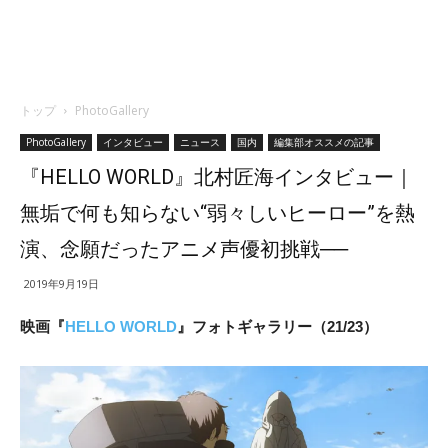
トップ
PhotoGallery
PhotoGallery
インタビュー
ニュース
国内
編集部オススメの記事
『HELLO WORLD』北村匠海インタビュー｜
無垢で何も知らない“弱々しいヒーロー”を熱
演、念願だったアニメ声優初挑戦──
2019年9月19日
映画『
HELLO WORLD
』フォトギャラリー（21/23）