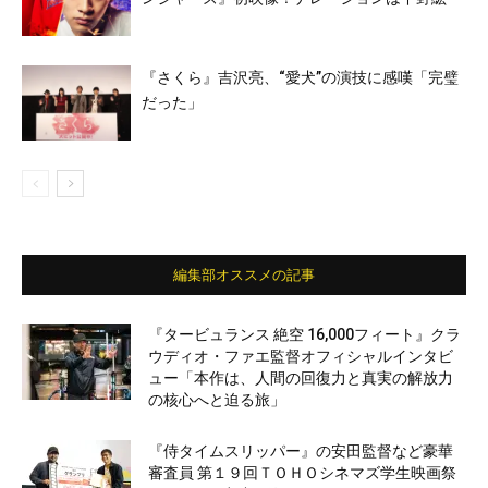
『さくら』吉沢亮、“愛⽝”の演技に感嘆「完璧
だった」
編集部オススメの記事
『タービュランス 絶空 16,000フィート』クラ
ウディオ・ファエ監督オフィシャルインタビ
ュー「本作は、人間の回復力と真実の解放力
の核心へと迫る旅」
『侍タイムスリッパー』の安田監督など豪華
審査員 第１９回ＴＯＨＯシネマズ学生映画祭