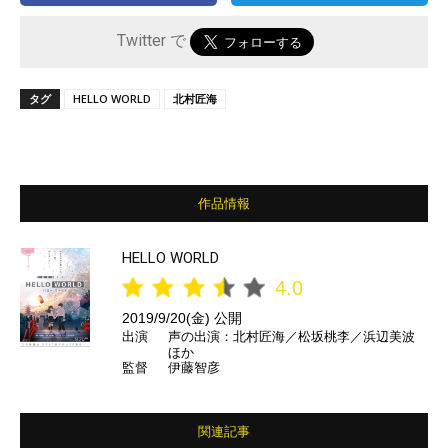
Twitter で
タグ
HELLO WORLD
北村匠海
作品情報
HELLO WORLD
4.0
2019/9/20(金) 公開
出演
声の出演：北村匠海／松坂桃李／浜辺美波
ほか
監督
伊藤智彦
関連記事