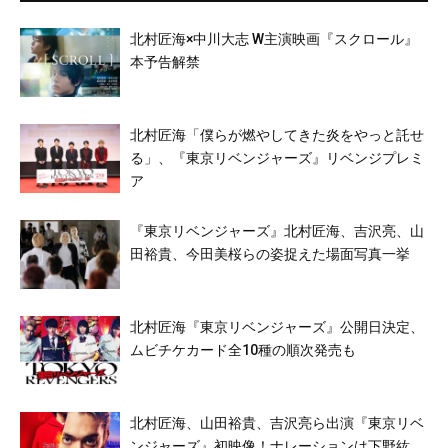
北村匠海×中川大志 W主演映画『スクロール』
本予告解禁
北村匠海「僕らが燃やしてきた炎をやっと託せ
る」、『東京リベンジャーズ』リベンジプレミ
ア
『東京リベンジャーズ』北村匠海、吉沢亮、山
田裕貴、今田美桜らの姿捉えた場面写真一挙
北村匠海『東京リベンジャーズ』公開日決定、
ムビチケカード全10種の順次発売も
北村匠海、山田裕貴、吉沢亮ら出演『東京リベ
ンジャーズ』初映像！ナレーションは下野紘