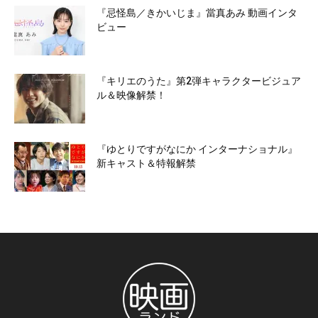
『忌怪島／きかいじま』當真あみ 動画インタ
ビュー
『キリエのうた』第2弾キャラクタービジュア
ル＆映像解禁！
『ゆとりですがなにか インターナショナル』
新キャスト＆特報解禁