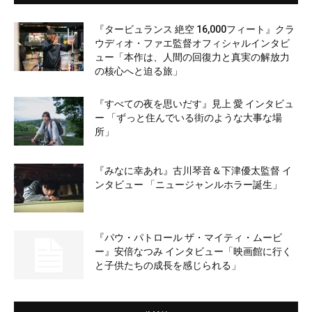
『タービュランス 絶空 16,000フィート』クラ
ウディオ・ファエ監督オフィシャルインタビ
ュー「本作は、人間の回復力と真実の解放力
の核心へと迫る旅」
『すべての夜を思いだす』見上 愛 インタビュ
ー 「ずっと住んでいる街のような大事な場
所」
『みなに幸あれ』古川琴音＆下津優太監督 イ
ンタビュー 「ニュージャンルホラー誕生」
『パウ・パトロール ザ・マイティ・ムービ
ー』安倍なつみ インタビュー「映画館に行く
と子供たちの成長を感じられる」