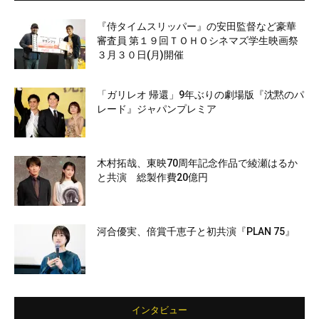
『侍タイムスリッパー』の安田監督など豪華
審査員 第１９回ＴＯＨＯシネマズ学生映画祭
３月３０日(月)開催
「ガリレオ 帰還」9年ぶりの劇場版『沈黙のパ
レード』ジャパンプレミア
木村拓哉、東映70周年記念作品で綾瀬はるか
と共演 総製作費20億円
河合優実、倍賞千恵子と初共演『PLAN 75』
インタビュー