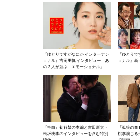
『ゆとりですがなにか インターナシ
『ゆとりで
ョナル』吉岡里帆 インタビュー あ
ョナル』新
の３人が並ぶ「エモーショナル」
『空白』初解禁の本編と古田新太・
『孤狼の血 
松坂桃李のインタビューを含む特別
桃李演じる
映像
で描画