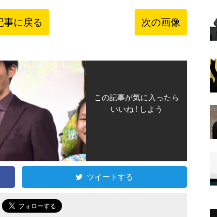
記事に戻る
次の画像
この記事が気に入ったら
いいね ! しよう
ツイートする
で