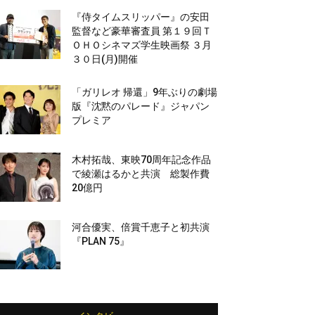
『侍タイムスリッパー』の安田
監督など豪華審査員 第１９回Ｔ
ＯＨＯシネマズ学生映画祭 ３月
３０日(月)開催
「ガリレオ 帰還」9年ぶりの劇場
版『沈黙のパレード』ジャパン
プレミア
木村拓哉、東映70周年記念作品
で綾瀬はるかと共演 総製作費
20億円
河合優実、倍賞千恵子と初共演
『PLAN 75』