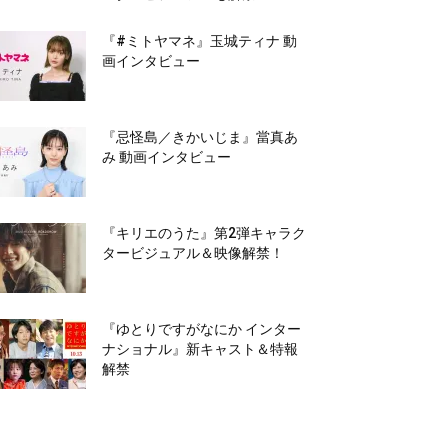
『#ミトヤマネ』玉城ティナ 動
画インタビュー
『忌怪島／きかいじま』當真あ
み 動画インタビュー
『キリエのうた』第2弾キャラク
タービジュアル＆映像解禁！
『ゆとりですがなにか インター
ナショナル』新キャスト＆特報
解禁