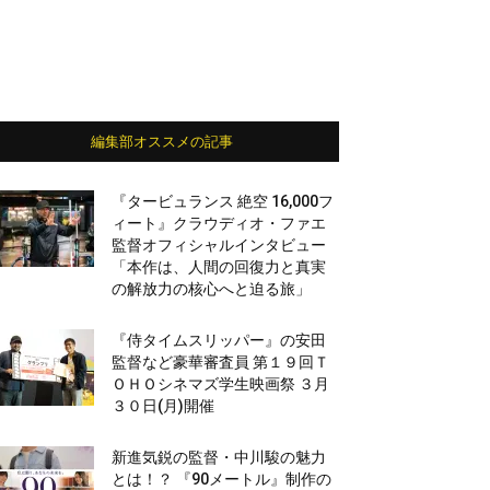
編集部オススメの記事
『タービュランス 絶空 16,000フ
ィート』クラウディオ・ファエ
監督オフィシャルインタビュー
「本作は、人間の回復力と真実
の解放力の核心へと迫る旅」
『侍タイムスリッパー』の安田
監督など豪華審査員 第１９回Ｔ
ＯＨＯシネマズ学生映画祭 ３月
３０日(月)開催
新進気鋭の監督・中川駿の魅力
とは！？ 『90メートル』制作の