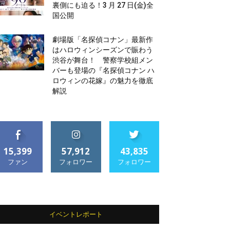
裏側にも迫る！3 月 27 日(金)全
国公開
劇場版「名探偵コナン」最新作
はハロウィンシーズンで賑わう
渋谷が舞台！ 警察学校組メン
バーも登場の『名探偵コナン ハ
ロウィンの花嫁』の魅力を徹底
解説
15,399
57,912
43,835
ファン
フォロワー
フォロワー
イベントレポート