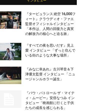
インタビュー
『タービュランス 絶空 16,000フ
ィート』クラウディオ・ファエ
監督オフィシャルインタビュー
「本作は、人間の回復力と真実
の解放力の核心へと迫る旅」
『すべての夜を思いだす』見上
愛 インタビュー 「ずっと住んで
いる街のような大事な場所」
『みなに幸あれ』古川琴音＆下
津優太監督 インタビュー 「ニュ
ージャンルホラー誕生」
『パウ・パトロール ザ・マイテ
ィ・ムービー』安倍なつみ イン
タビュー「映画館に行くと子供
たちの成長を感じられる」