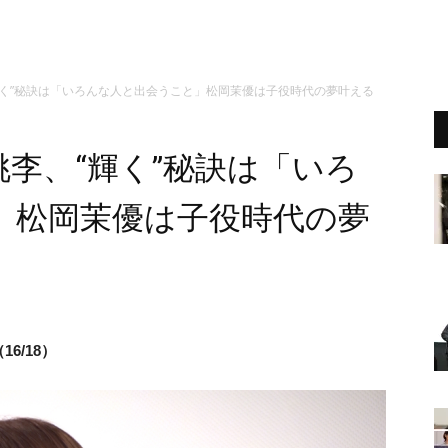
輝く”秘訣は「いろんな人と出会うこと」松岡茉優は子役時代の夢叶える
李、“輝く”秘訣は「いろ
」松岡茉優は子役時代の夢
6/18）