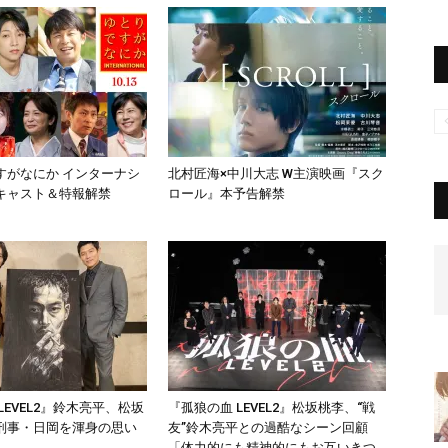
すがなにか インターナシ
北村匠海×中川大志 W主演映画『スク
キャスト＆特報解禁
ロール』本予告解禁
LEVEL2』鈴木亮平、松坂
『孤狼の血 LEVEL2』松坂桃李、“戦
刑事・日岡を渾身の思い
友”鈴木亮平との過酷なシーン回顧
「体力的にも精神的にもお互いきつ