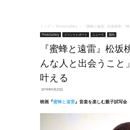
トップ
PhotoGallery
『蜜蜂と遠雷』松坂桃李、“
PhotoGallery
イベントレポート
ニュース
国内
『蜜蜂と遠雷』松坂桃
んな人と出会うこと
叶える
2019年9月23日
映画『
蜜蜂と遠雷
』音楽を楽しむ親子試写会（1