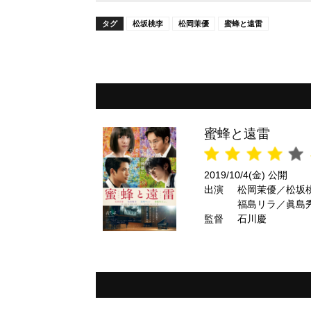
タグ
松坂桃李
松岡茉優
蜜蜂と遠雷
蜜蜂と遠雷
2019/10/4(金) 公開
出演
松岡茉優／松坂
福島リラ／眞島
監督
由貴／鹿賀丈史
石川慶