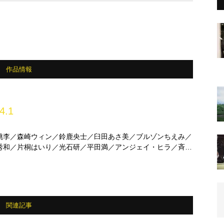
作品情報
4.1
桃李／森崎ウィン／鈴鹿央士／臼田あさ美／ブルゾンちえみ／
秀和／片桐はいり／光石研／平田満／アンジェイ・ヒラ／斉藤
 ほか
関連記事