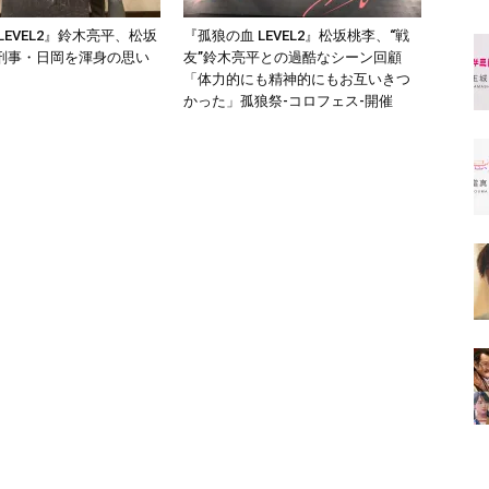
LEVEL2』鈴木亮平、松坂
『孤狼の血 LEVEL2』松坂桃李、“戦
刑事・日岡を渾身の思い
友”鈴木亮平との過酷なシーン回顧
「体力的にも精神的にもお互いきつ
かった」孤狼祭-コロフェス-開催