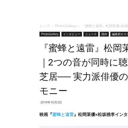
トップ
PhotoGallery
『蜜蜂と遠雷』松岡茉優×松坂
PhotoGallery
インタビュー
ニュース
国内
編集部オス
『蜜蜂と遠雷』松岡
｜2つの音が同時に聴
芝居── 実力派俳優
モニー
2019年10月3日
映画『
蜜蜂と遠雷
』松岡茉優×松坂桃李インタビ