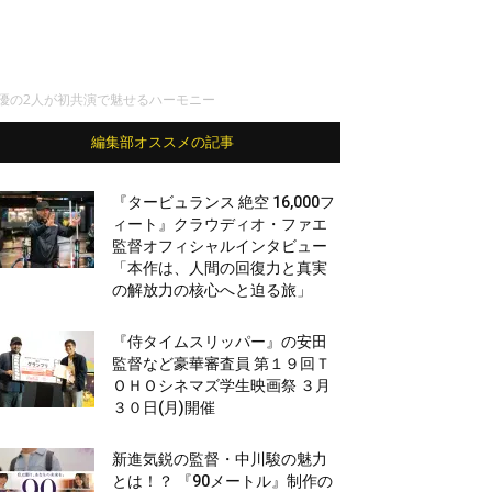
俳優の2人が初共演で魅せるハーモニー
編集部オススメの記事
『タービュランス 絶空 16,000フ
ィート』クラウディオ・ファエ
監督オフィシャルインタビュー
「本作は、人間の回復力と真実
の解放力の核心へと迫る旅」
『侍タイムスリッパー』の安田
監督など豪華審査員 第１９回Ｔ
ＯＨＯシネマズ学生映画祭 ３月
３０日(月)開催
新進気鋭の監督・中川駿の魅力
とは！？ 『90メートル』制作の