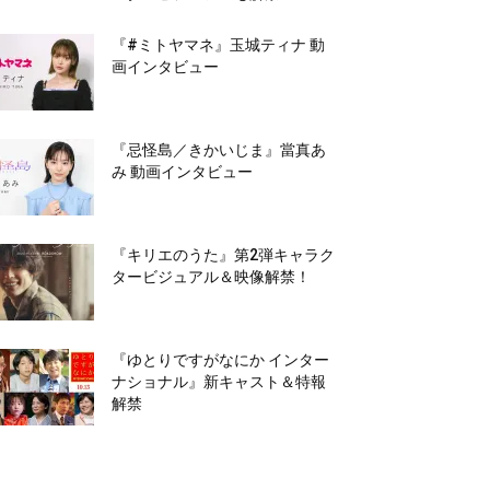
『#ミトヤマネ』玉城ティナ 動
画インタビュー
『忌怪島／きかいじま』當真あ
み 動画インタビュー
『キリエのうた』第2弾キャラク
タービジュアル＆映像解禁！
『ゆとりですがなにか インター
ナショナル』新キャスト＆特報
解禁