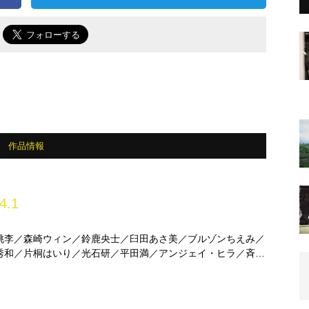
で
作品情報
4.1
桃李／森崎ウィン／鈴鹿央士／臼田あさ美／ブルゾンちえみ／
秀和／片桐はいり／光石研／平田満／アンジェイ・ヒラ／斉藤
 ほか