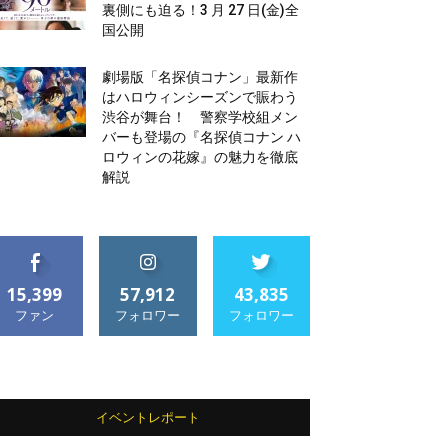
裏側にも迫る！3 月 27 日(金)全
国公開
劇場版「名探偵コナン」最新作
はハロウィンシーズンで賑わう
渋谷が舞台！ 警察学校組メン
バーも登場の『名探偵コナン ハ
ロウィンの花嫁』の魅力を徹底
解説
15,399
57,912
43,835
ファン
フォロワー
フォロワー
イベントレポート