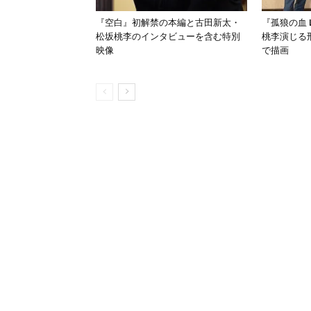
『空白』初解禁の本編と古田新太・
『孤狼の血 
松坂桃李のインタビューを含む特別
桃李演じる
映像
で描画