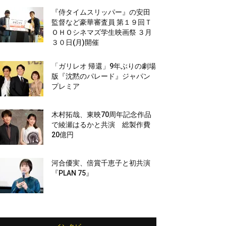
『侍タイムスリッパー』の安田
監督など豪華審査員 第１９回Ｔ
ＯＨＯシネマズ学生映画祭 ３月
３０日(月)開催
「ガリレオ 帰還」9年ぶりの劇場
版『沈黙のパレード』ジャパン
プレミア
木村拓哉、東映70周年記念作品
で綾瀬はるかと共演 総製作費
20億円
河合優実、倍賞千恵子と初共演
『PLAN 75』