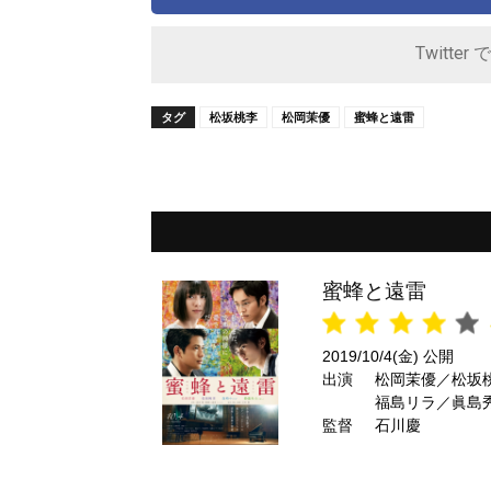
Twitter 
タグ
松坂桃李
松岡茉優
蜜蜂と遠雷
蜜蜂と遠雷
2019/10/4(金) 公開
出演
松岡茉優／松坂
福島リラ／眞島
監督
由貴／鹿賀丈史
石川慶