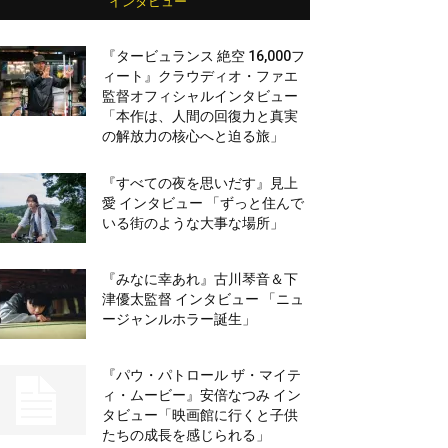
インタビュー
『タービュランス 絶空 16,000フ
ィート』クラウディオ・ファエ
監督オフィシャルインタビュー
「本作は、人間の回復力と真実
の解放力の核心へと迫る旅」
『すべての夜を思いだす』見上
愛 インタビュー 「ずっと住んで
いる街のような大事な場所」
『みなに幸あれ』古川琴音＆下
津優太監督 インタビュー 「ニュ
ージャンルホラー誕生」
『パウ・パトロール ザ・マイテ
ィ・ムービー』安倍なつみ イン
タビュー「映画館に行くと子供
たちの成長を感じられる」