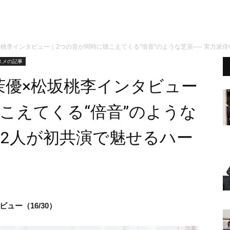
桃李インタビュー｜2つの音が同時に聴こえてくる“倍音”のような芝居── 実力派
スメの記事
茉優×松坂桃李インタビュー
こえてくる“倍音”のような
の2人が初共演で魅せるハー
ュー（16/30）