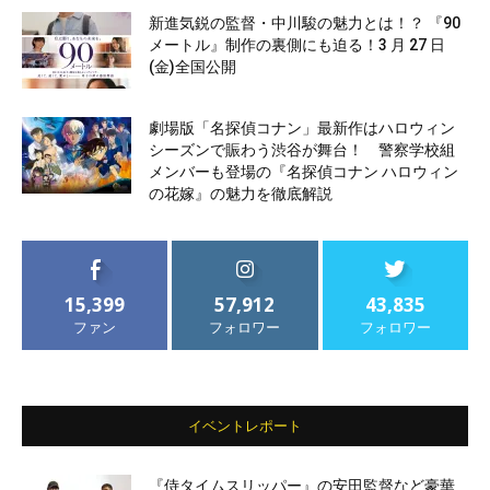
新進気鋭の監督・中川駿の魅力とは！？ 『90
メートル』制作の裏側にも迫る！3 月 27 日
(金)全国公開
劇場版「名探偵コナン」最新作はハロウィン
シーズンで賑わう渋谷が舞台！ 警察学校組
メンバーも登場の『名探偵コナン ハロウィン
の花嫁』の魅力を徹底解説
15,399
57,912
43,835
ファン
フォロワー
フォロワー
イベントレポート
『侍タイムスリッパー』の安田監督など豪華