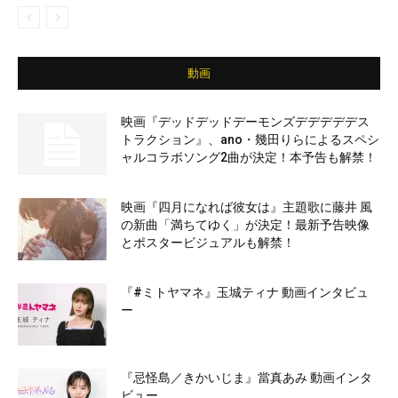
動画
映画『デッドデッドデーモンズデデデデデス
トラクション』、ano・幾田りらによるスペシ
ャルコラボソング2曲が決定！本予告も解禁！
映画『四月になれば彼女は』主題歌に藤井 風
の新曲「満ちてゆく」が決定！最新予告映像
とポスタービジュアルも解禁！
『#ミトヤマネ』玉城ティナ 動画インタビュ
ー
『忌怪島／きかいじま』當真あみ 動画インタ
ビュー