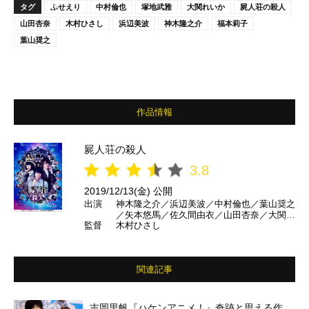
タグ
ふせえり
中村倫也
塚地武雅
大関れいか
屍人荘の殺人
山田杏奈
木村ひさし
浜辺美波
神木隆之介
福本莉子
葉山奨之
作品情報
屍人荘の殺人
3.8
2019/12/13(金) 公開
出演
神木隆之介／浜辺美波／中村倫也／葉山奨之
／矢本悠馬／佐久間由衣／山田杏奈／大関れ
監督
木村ひさし
いか／福本莉子／塚地武雅／ふせえり／池田
鉄洋／古川雄輝／柄本時生 ほか
関連記事
吉岡里帆『ハケンアニメ！』奇跡と思える作