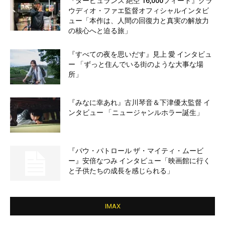
『タービュランス 絶空 16,000フィート』クラ
ウディオ・ファエ監督オフィシャルインタビ
ュー「本作は、人間の回復力と真実の解放力
の核心へと迫る旅」
『すべての夜を思いだす』見上 愛 インタビュ
ー 「ずっと住んでいる街のような大事な場
所」
『みなに幸あれ』古川琴音＆下津優太監督 イ
ンタビュー 「ニュージャンルホラー誕生」
『パウ・パトロール ザ・マイティ・ムービ
ー』安倍なつみ インタビュー「映画館に行く
と子供たちの成長を感じられる」
IMAX