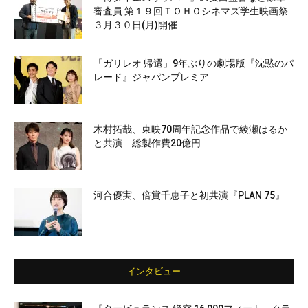
審査員 第１９回ＴＯＨＯシネマズ学生映画祭
３月３０日(月)開催
「ガリレオ 帰還」9年ぶりの劇場版『沈黙のパ
レード』ジャパンプレミア
木村拓哉、東映70周年記念作品で綾瀬はるか
と共演 総製作費20億円
河合優実、倍賞千恵子と初共演『PLAN 75』
インタビュー