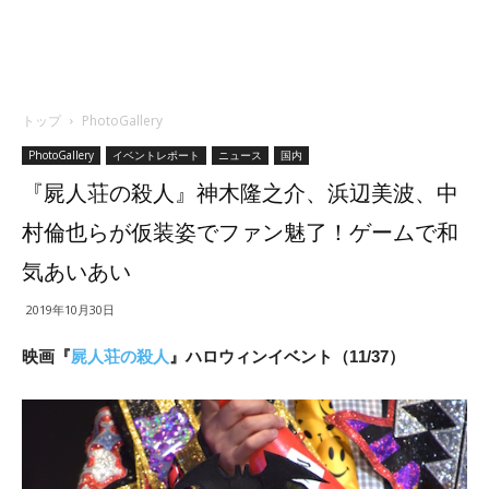
トップ
PhotoGallery
PhotoGallery
イベントレポート
ニュース
国内
『屍人荘の殺人』神木隆之介、浜辺美波、中
村倫也らが仮装姿でファン魅了！ゲームで和
気あいあい
2019年10月30日
映画『
屍人荘の殺人
』ハロウィンイベント（11/37）