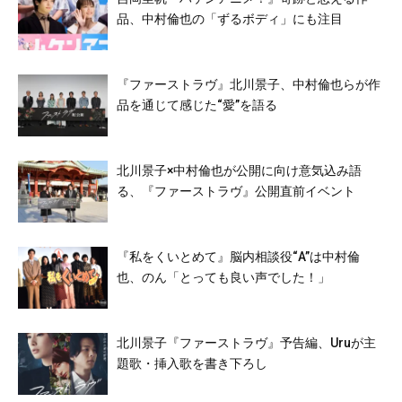
品、中村倫也の「ずるボディ」にも注目
『ファーストラヴ』北川景子、中村倫也らが作
品を通じて感じた“愛”を語る
北川景子×中村倫也が公開に向け意気込み語
る、『ファーストラヴ』公開直前イベント
『私をくいとめて』脳内相談役“A”は中村倫
也、のん「とっても良い声でした！」
北川景子『ファーストラヴ』予告編、Uruが主
題歌・挿入歌を書き下ろし