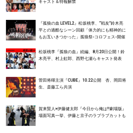
キャスト＆特報解禁
『孤狼の血 LEVEL2』松坂桃李、“戦友”鈴木亮
平との過酷なシーン回顧「体力的にも精神的に
もお互いきつかった」孤狼祭-コロフェス-開催
松坂桃李『孤狼の血』続編、8月20日公開！鈴
木亮平、村上虹郎、西野七瀬らキャスト発表
菅田将暉主演『CUBE』10.22公開 杏、岡田将
生、斎藤工ら共演
賀来賢人×伊藤健太郎『今日から俺は!!劇場版』
場面写真一挙、伊藤と京子のラブラブカットも