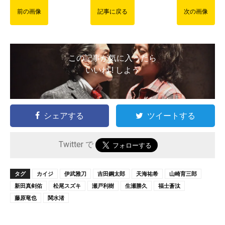
前の画像
記事に戻る
次の画像
この記事が気に入ったら
いいね ! しよう
シェアする
ツイートする
Twitter で
タグ
カイジ
伊武雅刀
吉田鋼太郎
天海祐希
山崎育三郎
新田真剣佑
松尾スズキ
瀬戸利樹
生瀬勝久
福士蒼汰
藤原竜也
関水渚