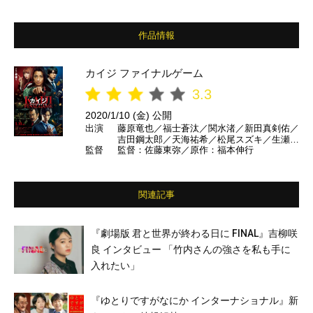
作品情報
カイジ ファイナルゲーム
3.3
2020/1/10 (金) 公開
出演
藤原竜也／福士蒼汰／関水渚／新田真剣佑／
吉田鋼太郎／天海祐希／松尾スズキ／生瀬勝
監督
監督：佐藤東弥／原作：福本伸行
久／山崎育三郎／瀬戸利樹／伊武雅刀 ほか
関連記事
『劇場版 君と世界が終わる日に FINAL』吉柳咲
良 インタビュー 「竹内さんの強さを私も手に
入れたい」
『ゆとりですがなにか インターナショナル』新