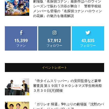
劇場版「名探偵コナン」最新作はハロウィン
シーズンで賑わう渋谷が舞台！ 警察学校組
メンバーも登場の『名探偵コナン ハロウィン
の花嫁』の魅力を徹底解説
15,399
57,912
43,835
ファン
フォロワー
フォロワー
イベントレポート
『侍タイムスリッパー』の安田監督など豪華
審査員 第１９回ＴＯＨＯシネマズ学生映画祭
３月３０日(月)開催
「ガリレオ 帰還」9年ぶりの劇場版『沈黙のパ