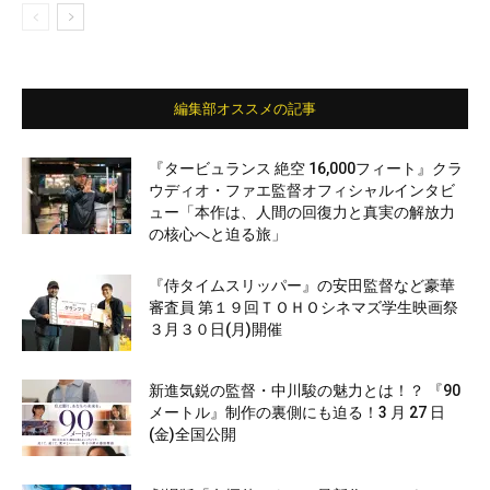
編集部オススメの記事
『タービュランス 絶空 16,000フィート』クラ
ウディオ・ファエ監督オフィシャルインタビ
ュー「本作は、人間の回復力と真実の解放力
の核心へと迫る旅」
『侍タイムスリッパー』の安田監督など豪華
審査員 第１９回ＴＯＨＯシネマズ学生映画祭
３月３０日(月)開催
新進気鋭の監督・中川駿の魅力とは！？ 『90
メートル』制作の裏側にも迫る！3 月 27 日
(金)全国公開