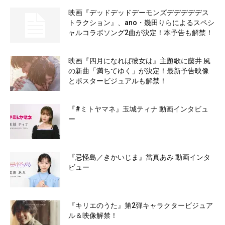
映画『デッドデッドデーモンズデデデデデス
トラクション』、ano・幾田りらによるスペシ
ャルコラボソング2曲が決定！本予告も解禁！
映画『四月になれば彼女は』主題歌に藤井 風
の新曲「満ちてゆく」が決定！最新予告映像
とポスタービジュアルも解禁！
『#ミトヤマネ』玉城ティナ 動画インタビュ
ー
『忌怪島／きかいじま』當真あみ 動画インタ
ビュー
『キリエのうた』第2弾キャラクタービジュア
ル＆映像解禁！