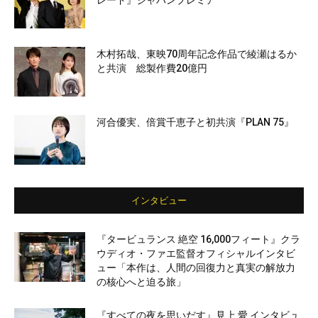
レード』ジャパンプレミア
木村拓哉、東映70周年記念作品で綾瀬はるか
と共演 総製作費20億円
河合優実、倍賞千恵子と初共演『PLAN 75』
インタビュー
『タービュランス 絶空 16,000フィート』クラ
ウディオ・ファエ監督オフィシャルインタビ
ュー「本作は、人間の回復力と真実の解放力
の核心へと迫る旅」
『すべての夜を思いだす』見上 愛 インタビュ