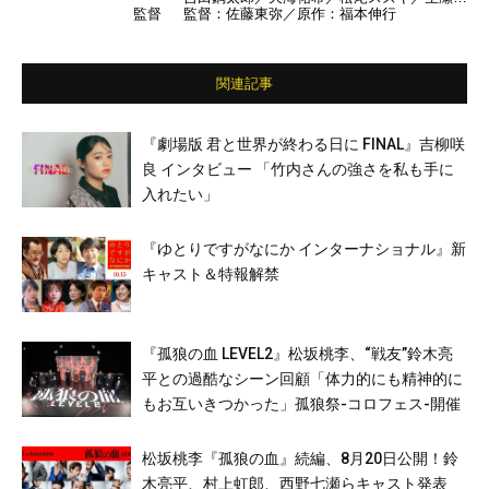
監督
監督：佐藤東弥／原作：福本伸行
久／山崎育三郎／瀬戸利樹／伊武雅刀 ほか
関連記事
『劇場版 君と世界が終わる日に FINAL』吉柳咲
良 インタビュー 「竹内さんの強さを私も手に
入れたい」
『ゆとりですがなにか インターナショナル』新
キャスト＆特報解禁
『孤狼の血 LEVEL2』松坂桃李、“戦友”鈴木亮
平との過酷なシーン回顧「体力的にも精神的に
もお互いきつかった」孤狼祭-コロフェス-開催
松坂桃李『孤狼の血』続編、8月20日公開！鈴
木亮平、村上虹郎、西野七瀬らキャスト発表