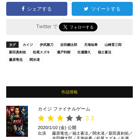
シェアする
ツイートする
Twitter で
タグ
カイジ
伊武雅刀
吉田鋼太郎
天海祐希
山崎育三郎
新田真剣佑
松尾スズキ
瀬戸利樹
生瀬勝久
福士蒼汰
藤原竜也
関水渚
作品情報
カイジ ファイナルゲーム
3.3
2020/1/10 (金) 公開
出演
藤原竜也／福士蒼汰／関水渚／新田真剣佑／
吉田鋼太郎／天海祐希／松尾スズキ／生瀬勝