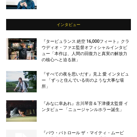
インタビュー
『タービュランス 絶空 16,000フィート』クラ
ウディオ・ファエ監督オフィシャルインタビ
ュー「本作は、人間の回復力と真実の解放力
の核心へと迫る旅」
『すべての夜を思いだす』見上 愛 インタビュ
ー 「ずっと住んでいる街のような大事な場
所」
『みなに幸あれ』古川琴音＆下津優太監督 イ
ンタビュー 「ニュージャンルホラー誕生」
『パウ・パトロール ザ・マイティ・ムービ