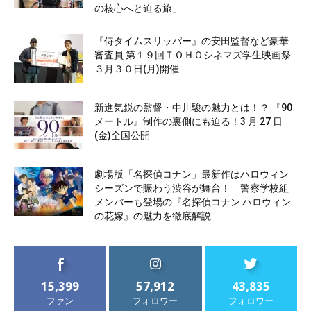
の核心へと迫る旅」
『侍タイムスリッパー』の安田監督など豪華
審査員 第１９回ＴＯＨＯシネマズ学生映画祭
３月３０日(月)開催
新進気鋭の監督・中川駿の魅力とは！？ 『90
メートル』制作の裏側にも迫る！3 月 27 日
(金)全国公開
劇場版「名探偵コナン」最新作はハロウィン
シーズンで賑わう渋谷が舞台！ 警察学校組
メンバーも登場の『名探偵コナン ハロウィン
の花嫁』の魅力を徹底解説
15,399
57,912
43,835
ファン
フォロワー
フォロワー