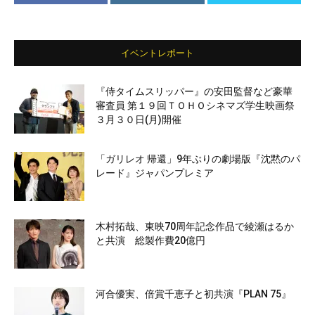
イベントレポート
『侍タイムスリッパー』の安田監督など豪華
審査員 第１９回ＴＯＨＯシネマズ学生映画祭
３月３０日(月)開催
「ガリレオ 帰還」9年ぶりの劇場版『沈黙のパ
レード』ジャパンプレミア
木村拓哉、東映70周年記念作品で綾瀬はるか
と共演 総製作費20億円
河合優実、倍賞千恵子と初共演『PLAN 75』