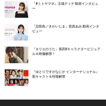
『#ミトヤマネ』玉城ティナ 動画インタビュ
ー
『忌怪島／きかいじま』當真あみ 動画インタ
ビュー
『キリエのうた』第2弾キャラクタービジュア
ル＆映像解禁！
『ゆとりですがなにか インターナショナル』
新キャスト＆特報解禁