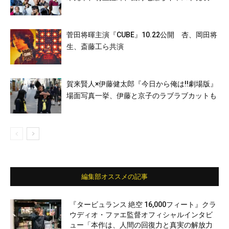
菅田将暉主演『CUBE』10.22公開 杏、岡田将
生、斎藤工ら共演
賀来賢人×伊藤健太郎『今日から俺は!!劇場版』
場面写真一挙、伊藤と京子のラブラブカットも
編集部オススメの記事
『タービュランス 絶空 16,000フィート』クラ
ウディオ・ファエ監督オフィシャルインタビ
ュー「本作は、人間の回復力と真実の解放力