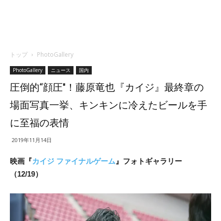
トップ
PhotoGallery
PhotoGallery
ニュース
国内
圧倒的“顔圧″！藤原竜也『カイジ』最終章の
場面写真一挙、キンキンに冷えたビールを手
に至福の表情
2019年11月14日
映画『
カイジ ファイナルゲーム
』フォトギャラリー
（12/19）