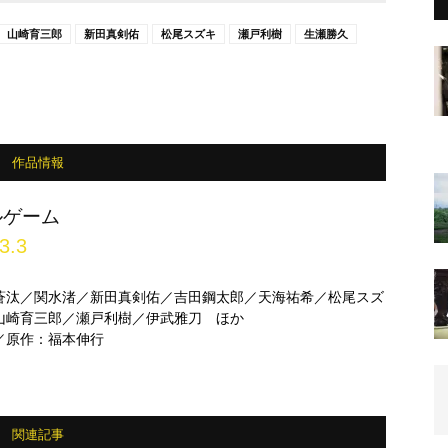
山崎育三郎
新田真剣佑
松尾スズキ
瀬戸利樹
生瀬勝久
作品情報
ルゲーム
3.3
蒼汰／関水渚／新田真剣佑／吉田鋼太郎／天海祐希／松尾スズ
山崎育三郎／瀬戸利樹／伊武雅刀 ほか
／原作：福本伸行
関連記事