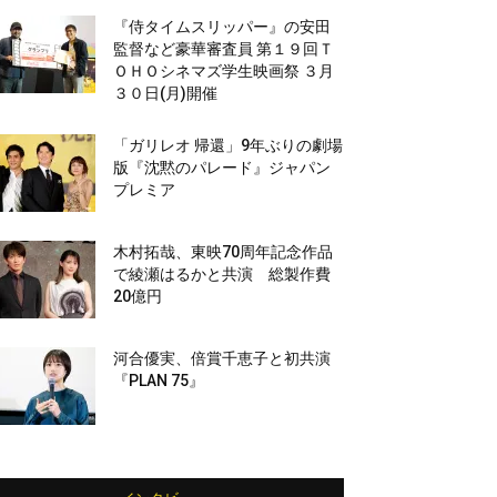
『侍タイムスリッパー』の安田
監督など豪華審査員 第１９回Ｔ
ＯＨＯシネマズ学生映画祭 ３月
３０日(月)開催
「ガリレオ 帰還」9年ぶりの劇場
版『沈黙のパレード』ジャパン
プレミア
木村拓哉、東映70周年記念作品
で綾瀬はるかと共演 総製作費
20億円
河合優実、倍賞千恵子と初共演
『PLAN 75』