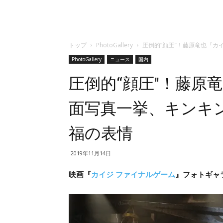
トップ
PhotoGallery
圧倒的“顔圧″！藤原竜也『
PhotoGallery
ニュース
国内
圧倒的“顔圧″！藤原
面写真一挙、キンキ
福の表情
2019年11月14日
映画『
カイジ ファイナルゲーム
』フォトギャラ