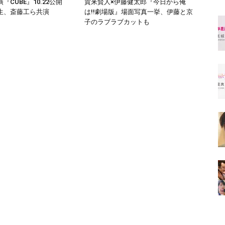
『CUBE』10.22公開
賀来賢人×伊藤健太郎『今日から俺
生、斎藤工ら共演
は!!劇場版』場面写真一挙、伊藤と京
子のラブラブカットも