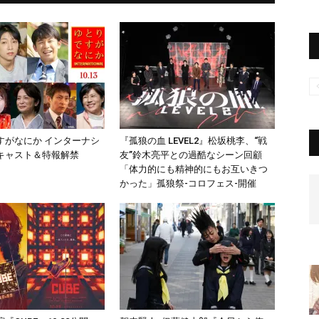
すがなにか インターナシ
『孤狼の血 LEVEL2』松坂桃李、“戦
キャスト＆特報解禁
友”鈴木亮平との過酷なシーン回顧
「体力的にも精神的にもお互いきつ
かった」孤狼祭-コロフェス-開催