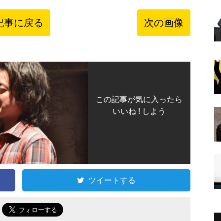
記事に戻る
次の画像
この記事が気に入ったら
いいね ! しよう
ツイートする
で