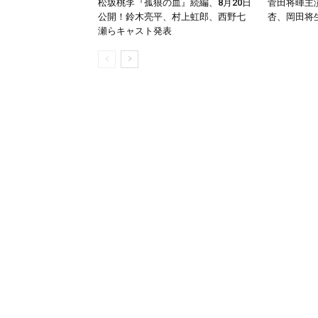
松坂桃李『孤狼の血』続編、8月20日
菅田将暉主演
公開！鈴木亮平、村上虹郎、西野七
杏、岡田将
瀬らキャスト発表