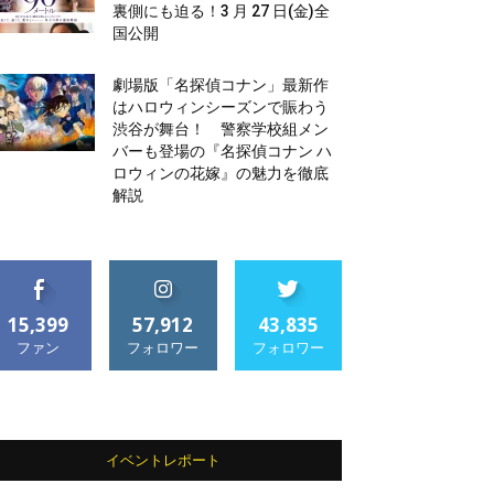
裏側にも迫る！3 月 27 日(金)全
国公開
劇場版「名探偵コナン」最新作
はハロウィンシーズンで賑わう
渋谷が舞台！ 警察学校組メン
バーも登場の『名探偵コナン ハ
ロウィンの花嫁』の魅力を徹底
解説
15,399
57,912
43,835
ファン
フォロワー
フォロワー
イベントレポート