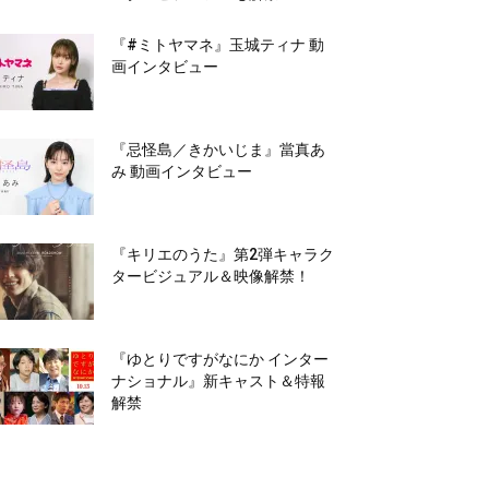
『#ミトヤマネ』玉城ティナ 動
画インタビュー
『忌怪島／きかいじま』當真あ
み 動画インタビュー
『キリエのうた』第2弾キャラク
タービジュアル＆映像解禁！
『ゆとりですがなにか インター
ナショナル』新キャスト＆特報
解禁