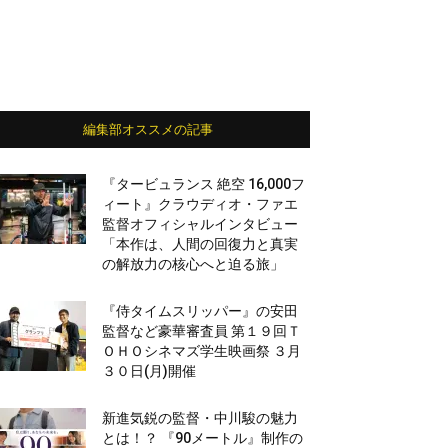
編集部オススメの記事
『タービュランス 絶空 16,000フ
ィート』クラウディオ・ファエ
監督オフィシャルインタビュー
「本作は、人間の回復力と真実
の解放力の核心へと迫る旅」
『侍タイムスリッパー』の安田
監督など豪華審査員 第１９回Ｔ
ＯＨＯシネマズ学生映画祭 ３月
３０日(月)開催
新進気鋭の監督・中川駿の魅力
とは！？ 『90メートル』制作の