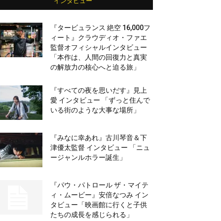
インタビュー
『タービュランス 絶空 16,000フ
ィート』クラウディオ・ファエ
監督オフィシャルインタビュー
「本作は、人間の回復力と真実
の解放力の核心へと迫る旅」
『すべての夜を思いだす』見上
愛 インタビュー 「ずっと住んで
いる街のような大事な場所」
『みなに幸あれ』古川琴音＆下
津優太監督 インタビュー 「ニュ
ージャンルホラー誕生」
『パウ・パトロール ザ・マイテ
ィ・ムービー』安倍なつみ イン
タビュー「映画館に行くと子供
たちの成長を感じられる」