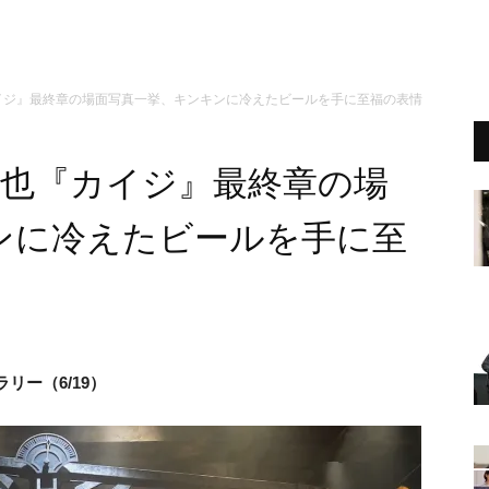
カイジ』最終章の場面写真一挙、キンキンに冷えたビールを手に至福の表情
竜也『カイジ』最終章の場
ンに冷えたビールを手に至
リー（6/19）