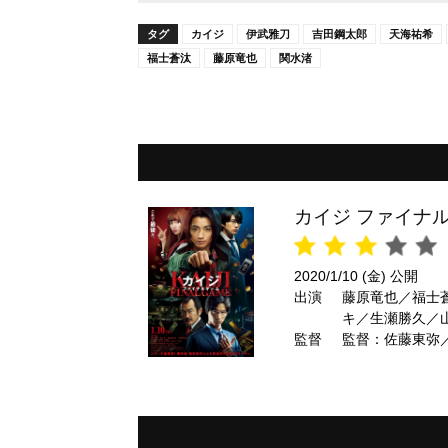
タグ
カイジ
伊武雅刀
吉田鋼太郎
天海祐希
福士蒼汰
藤原竜也
関水渚
カイジ ファイナ
2020/1/10 (金) 公開
出演
藤原竜也／福士
キ／生瀬勝久／
監督
監督：佐藤東弥