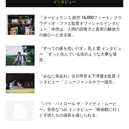
インタビュー
『タービュランス 絶空 16,000フィート』クラ
ウディオ・ファエ監督オフィシャルインタビ
ュー「本作は、人間の回復力と真実の解放力
の核心へと迫る旅」
『すべての夜を思いだす』見上 愛 インタビュ
ー 「ずっと住んでいる街のような大事な場
所」
『みなに幸あれ』古川琴音＆下津優太監督 イ
ンタビュー 「ニュージャンルホラー誕生」
『パウ・パトロール ザ・マイティ・ムービ
ー』安倍なつみ インタビュー「映画館に行く
と子供たちの成長を感じられる」