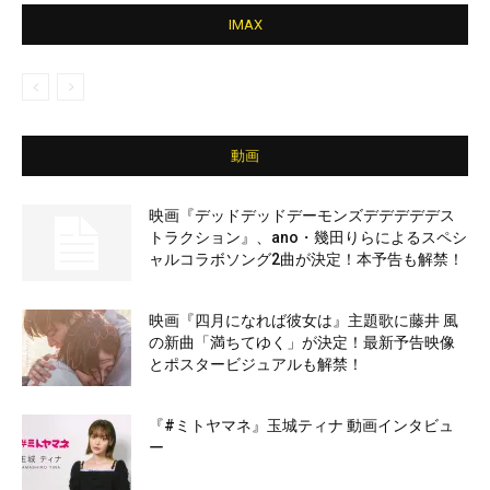
IMAX
動画
映画『デッドデッドデーモンズデデデデデス
トラクション』、ano・幾田りらによるスペシ
ャルコラボソング2曲が決定！本予告も解禁！
映画『四月になれば彼女は』主題歌に藤井 風
の新曲「満ちてゆく」が決定！最新予告映像
とポスタービジュアルも解禁！
『#ミトヤマネ』玉城ティナ 動画インタビュ
ー