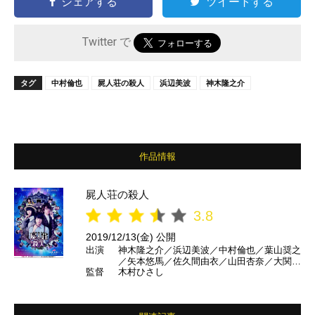
シェアする
ツイートする
Twitter で
タグ
中村倫也
屍人荘の殺人
浜辺美波
神木隆之介
作品情報
屍人荘の殺人
3.8
2019/12/13(金) 公開
出演
神木隆之介／浜辺美波／中村倫也／葉山奨之
／矢本悠馬／佐久間由衣／山田杏奈／大関れ
監督
木村ひさし
いか／福本莉子／塚地武雅／ふせえり／池田
鉄洋／古川雄輝／柄本時生 ほか