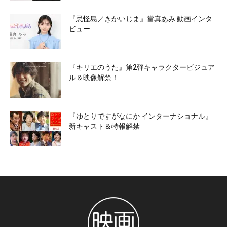
『忌怪島／きかいじま』當真あみ 動画インタ
ビュー
『キリエのうた』第2弾キャラクタービジュア
ル＆映像解禁！
『ゆとりですがなにか インターナショナル』
新キャスト＆特報解禁