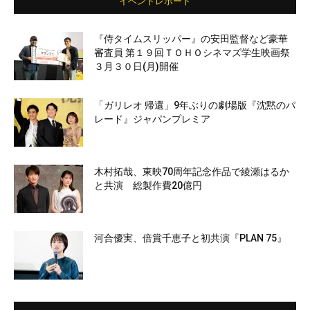
イベントレポート
『侍タイムスリッパー』の安田監督など豪華
審査員 第１９回ＴＯＨＯシネマズ学生映画祭
３月３０日(月)開催
「ガリレオ 帰還」9年ぶりの劇場版『沈黙のパ
レード』ジャパンプレミア
木村拓哉、東映70周年記念作品で綾瀬はるか
と共演 総製作費20億円
河合優実、倍賞千恵子と初共演『PLAN 75』