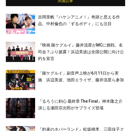
関連記事
吉岡里帆『ハケンアニメ！』奇跡と思える作
品、中村倫也の「ずるボディ」にも注目
『映画 賭ケグルイ』藤井流星がMCに挑戦、名
司会？ぶり披露！浜辺美波は全国公開に向け公
約を宣言
「賭ケグルイ」副音声上映が6月11日から実
施 浜辺美波、池田エライザ、藤井流星ら参加
『るろうに剣心 最終章 The Final』神木隆之介
演じる瀬田宗次郎がサプライズ登場
『約束のネバーランド』松坂桃李、三田佳子ク