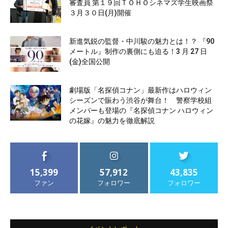
審査員 第１９回ＴＯＨＯシネマズ学生映画祭
３月３０日(月)開催
新進気鋭の監督・中川駿の魅力とは！？ 『90
メートル』制作の裏側にも迫る！3 月 27 日
(金)全国公開
劇場版「名探偵コナン」最新作はハロウィン
シーズンで賑わう渋谷が舞台！ 警察学校組
メンバーも登場の『名探偵コナン ハロウィン
の花嫁』の魅力を徹底解説
15,399
57,912
43,835
ファン
フォロワー
フォロワー