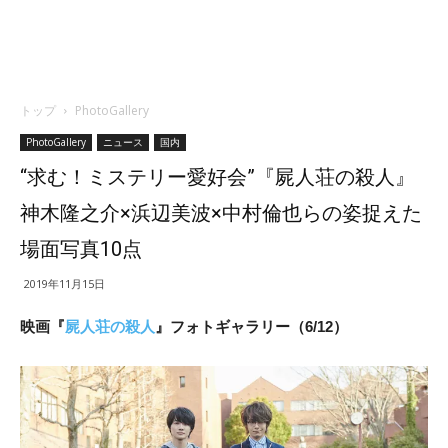
トップ
PhotoGallery
PhotoGallery
ニュース
国内
“求む！ミステリー愛好会”『屍人荘の殺人』
神木隆之介×浜辺美波×中村倫也らの姿捉えた
場面写真10点
2019年11月15日
映画『
屍人荘の殺人
』フォトギャラリー（6/12）