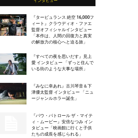
インタビュー
『タービュランス 絶空 16,000フ
ィート』クラウディオ・ファエ
監督オフィシャルインタビュー
「本作は、人間の回復力と真実
の解放力の核心へと迫る旅」
『すべての夜を思いだす』見上
愛 インタビュー 「ずっと住んで
いる街のような大事な場所」
『みなに幸あれ』古川琴音＆下
津優太監督 インタビュー 「ニュ
ージャンルホラー誕生」
『パウ・パトロール ザ・マイテ
ィ・ムービー』安倍なつみ イン
タビュー「映画館に行くと子供
たちの成長を感じられる」