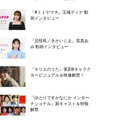
『#ミトヤマネ』玉城ティナ 動
画インタビュー
『忌怪島／きかいじま』當真あ
み 動画インタビュー
『キリエのうた』第2弾キャラク
タービジュアル＆映像解禁！
『ゆとりですがなにか インター
ナショナル』新キャスト＆特報
解禁