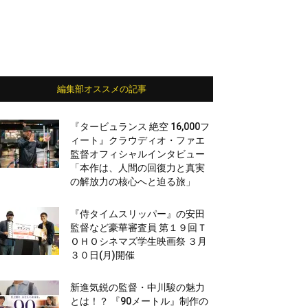
編集部オススメの記事
『タービュランス 絶空 16,000フ
ィート』クラウディオ・ファエ
監督オフィシャルインタビュー
「本作は、人間の回復力と真実
の解放力の核心へと迫る旅」
『侍タイムスリッパー』の安田
監督など豪華審査員 第１９回Ｔ
ＯＨＯシネマズ学生映画祭 ３月
３０日(月)開催
新進気鋭の監督・中川駿の魅力
とは！？ 『90メートル』制作の