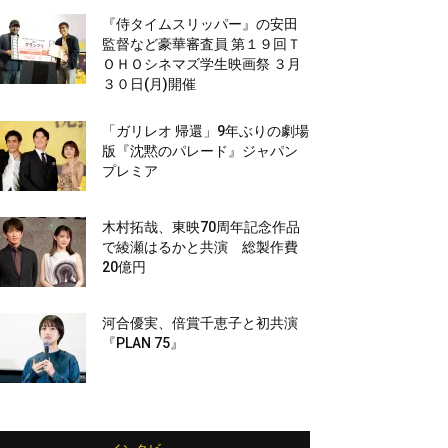
『侍タイムスリッパー』の安田
監督など豪華審査員 第１９回Ｔ
ＯＨＯシネマズ学生映画祭 ３月
３０日(月)開催
「ガリレオ 帰還」9年ぶりの劇場
版『沈黙のパレード』ジャパン
プレミア
木村拓哉、東映70周年記念作品
で綾瀬はるかと共演 総製作費
20億円
河合優実、倍賞千恵子と初共演
『PLAN 75』