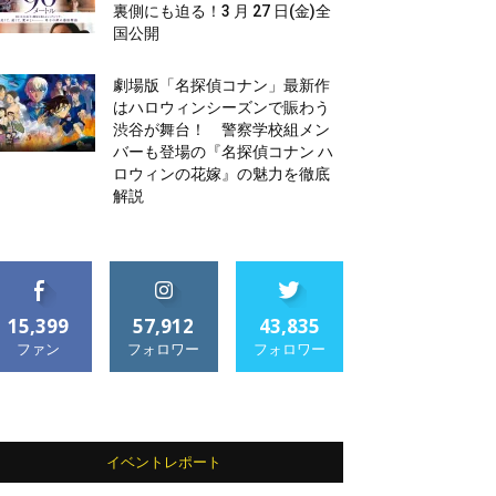
裏側にも迫る！3 月 27 日(金)全
国公開
劇場版「名探偵コナン」最新作
はハロウィンシーズンで賑わう
渋谷が舞台！ 警察学校組メン
バーも登場の『名探偵コナン ハ
ロウィンの花嫁』の魅力を徹底
解説
15,399
57,912
43,835
ファン
フォロワー
フォロワー
イベントレポート