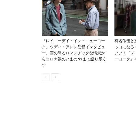
『レイニーデイ・イン・ニューヨー
有名俳優と
ク』ウディ・アレン監督インタビュ
っ白になる
ー、雨の降るロマンチックな情景か
いい！『レ
らコロナ禍のいまのNYまで語り尽く
ーヨーク』
す