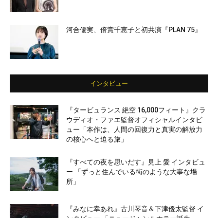
河合優実、倍賞千恵子と初共演『PLAN 75』
インタビュー
『タービュランス 絶空 16,000フィート』クラ
ウディオ・ファエ監督オフィシャルインタビ
ュー「本作は、人間の回復力と真実の解放力
の核心へと迫る旅」
『すべての夜を思いだす』見上 愛 インタビュ
ー 「ずっと住んでいる街のような大事な場
所」
『みなに幸あれ』古川琴音＆下津優太監督 イ