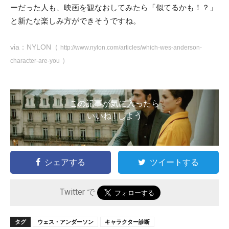
ーだった人も、映画を観なおしてみたら「似てるかも！？」
と新たな楽しみ方ができそうですね。
via：NYLON（
http://www.nylon.com/articles/which-wes-anderson-
）
character-are-you
この記事が気に入ったら
いいね ! しよう
シェアする
ツイートする
Twitter で
タグ
ウェス・アンダーソン
キャラクター診断