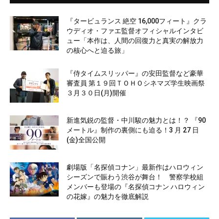
『タービュランス 絶空 16,000フィート』クラ
ウディオ・ファエ監督オフィシャルインタビ
ュー「本作は、人間の回復力と真実の解放力
の核心へと迫る旅」
『侍タイムスリッパー』の安田監督など豪華
審査員 第１９回ＴＯＨＯシネマズ学生映画祭
３月３０日(月)開催
新進気鋭の監督・中川駿の魅力とは！？ 『90
メートル』制作の裏側にも迫る！3 月 27 日
(金)全国公開
劇場版「名探偵コナン」最新作はハロウィン
シーズンで賑わう渋谷が舞台！ 警察学校組
メンバーも登場の『名探偵コナン ハロウィン
の花嫁』の魅力を徹底解説