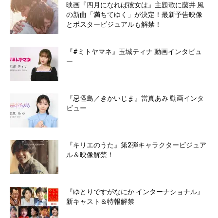
映画『四月になれば彼女は』主題歌に藤井 風
の新曲「満ちてゆく」が決定！最新予告映像
とポスタービジュアルも解禁！
『#ミトヤマネ』玉城ティナ 動画インタビュ
ー
『忌怪島／きかいじま』當真あみ 動画インタ
ビュー
『キリエのうた』第2弾キャラクタービジュア
ル＆映像解禁！
『ゆとりですがなにか インターナショナル』
新キャスト＆特報解禁