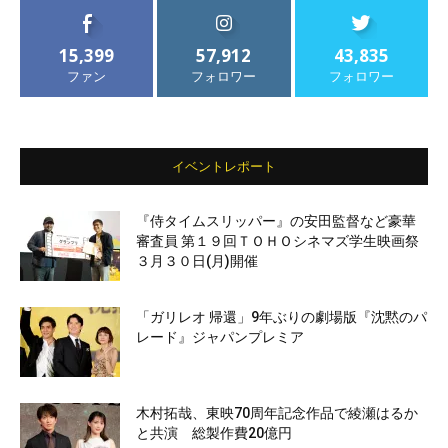
15,399
57,912
43,835
ファン
フォロワー
フォロワー
イベントレポート
『侍タイムスリッパー』の安田監督など豪華
審査員 第１９回ＴＯＨＯシネマズ学生映画祭
３月３０日(月)開催
「ガリレオ 帰還」9年ぶりの劇場版『沈黙のパ
レード』ジャパンプレミア
木村拓哉、東映70周年記念作品で綾瀬はるか
と共演 総製作費20億円