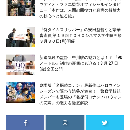
ウディオ・ファエ監督オフィシャルインタビ
ュー「本作は、人間の回復力と真実の解放力
の核心へと迫る旅」
『侍タイムスリッパー』の安田監督など豪華
審査員 第１９回ＴＯＨＯシネマズ学生映画祭
３月３０日(月)開催
新進気鋭の監督・中川駿の魅力とは！？ 『90
メートル』制作の裏側にも迫る！3 月 27 日
(金)全国公開
劇場版「名探偵コナン」最新作はハロウィン
シーズンで賑わう渋谷が舞台！ 警察学校組
メンバーも登場の『名探偵コナン ハロウィン
の花嫁』の魅力を徹底解説