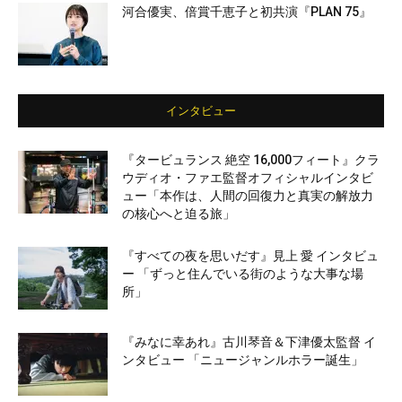
河合優実、倍賞千恵子と初共演『PLAN 75』
インタビュー
『タービュランス 絶空 16,000フィート』クラ
ウディオ・ファエ監督オフィシャルインタビ
ュー「本作は、人間の回復力と真実の解放力
の核心へと迫る旅」
『すべての夜を思いだす』見上 愛 インタビュ
ー 「ずっと住んでいる街のような大事な場
所」
『みなに幸あれ』古川琴音＆下津優太監督 イ
ンタビュー 「ニュージャンルホラー誕生」