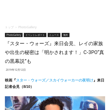
トップ
PhotoGallery
PhotoGallery
イベントレポート
ニュース
海外
『スター・ウォーズ』来日会見、レイの家族
や出生の秘密は「明かされます！」C-3PO“真
の黒幕説”も
2019年12月12日
映画『
スター・ウォーズ／スカイウォーカーの夜明け
』来日
記者会見（8/10）