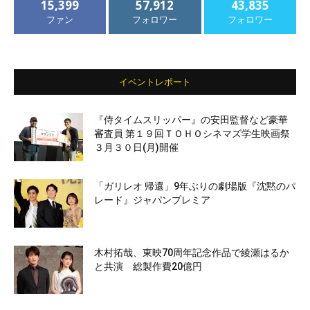
15,399
57,912
43,835
ファン
フォロワー
フォロワー
イベントレポート
『侍タイムスリッパー』の安田監督など豪華
審査員 第１９回ＴＯＨＯシネマズ学生映画祭
３月３０日(月)開催
「ガリレオ 帰還」9年ぶりの劇場版『沈黙のパ
レード』ジャパンプレミア
木村拓哉、東映70周年記念作品で綾瀬はるか
と共演 総製作費20億円