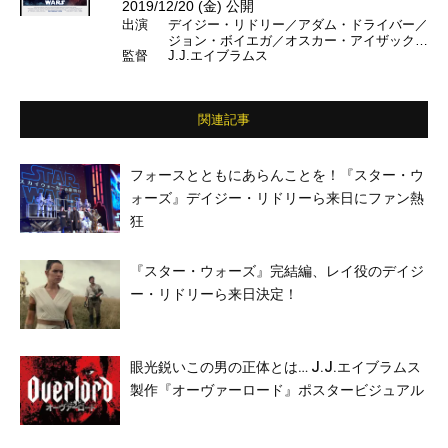
2019/12/20 (金) 公開
出演
デイジー・リドリー／アダム・ドライバー／
ジョン・ボイエガ／オスカー・アイザック／
監督
J.J.エイブラムス
ルピタ・ニョンゴ／ドーナル・グリーソン／
ケリー・マリー・トラン／ヨーナス・スオタ
モ／ビリー・ロード／ナオミ・アッキー／リ
チャード・E・グラント／ケリー・ラッセル
関連記事
／マーク・ハミル／アンソニー・ダニエルズ
／ビリー・ディー・ウィリアムズ ほか【日
本語吹き替え】島田敏／高島雅羅／若本規夫
／永宝千晶／津田健次郎／杉村憲司／小松史
フォースとともにあらんことを！『スター・ウ
法／甲斐田裕子／金子由之／岩崎ひろし／青
ォーズ』デイジー・リドリーら来日にファン熱
森伸 ほか
狂
『スター・ウォーズ』完結編、レイ役のデイジ
ー・リドリーら来日決定！
眼光鋭いこの男の正体とは… J.J.エイブラムス
製作『オーヴァーロード』ポスタービジュアル