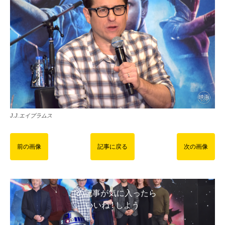
J.J.エイブラムス
前の画像
記事に戻る
次の画像
この記事が気に入ったら
いいね ! しよう