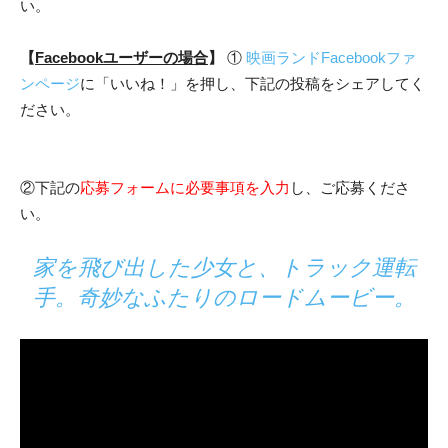
い。
【
Facebookユーザーの場合
】
①
映画ランドFacebookファ
ンページ
に「いいね！」を押し、下記の投稿をシェアしてく
ださい。
②下記の
応募フォームに必要事項を入力
し、ご応募くださ
い。
家を飛び出した少女と、トラック運転
手。奇妙なふたりのロードムービー。