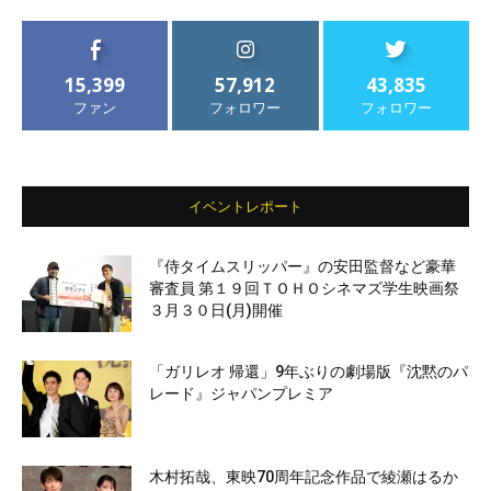
15,399
57,912
43,835
ファン
フォロワー
フォロワー
イベントレポート
『侍タイムスリッパー』の安田監督など豪華
審査員 第１９回ＴＯＨＯシネマズ学生映画祭
３月３０日(月)開催
「ガリレオ 帰還」9年ぶりの劇場版『沈黙のパ
レード』ジャパンプレミア
木村拓哉、東映70周年記念作品で綾瀬はるか