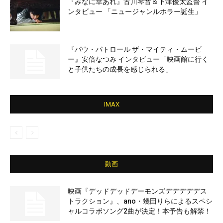
『みなに幸あれ』古川琴音＆下津優太監督 イ
ンタビュー 「ニュージャンルホラー誕生」
『パウ・パトロール ザ・マイティ・ムービ
ー』安倍なつみ インタビュー「映画館に行く
と子供たちの成長を感じられる」
IMAX
動画
映画『デッドデッドデーモンズデデデデデス
トラクション』、ano・幾田りらによるスペシ
ャルコラボソング2曲が決定！本予告も解禁！