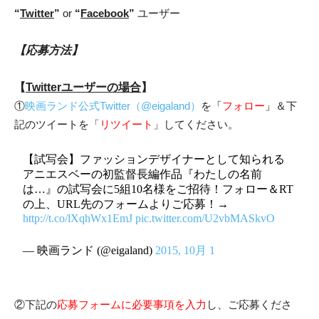
“
Twitter
”
or
“
Facebook
”
ユーザー
【応募方法】
【
Twitterユーザーの場合
】
①
映画ランド公式Twitter（@eigaland）
を
「
フォロー
」
＆下
記のツイートを「
リツイート
」してください。
【試写会】ファッションデザイナーとして知られる
アニエスベーの初監督長編作品『わたしの名前
は…』の試写会に5組10名様をご招待！フォロー＆RT
の上、URL先のフォームよりご応募！→
http://t.co/lXqhWx1EmJ
pic.twitter.com/U2vbMASkvO
— 映画ランド (@eigaland)
2015, 10月 1
②下記の
応募フォームに必要事項を入力
し、ご応募くださ