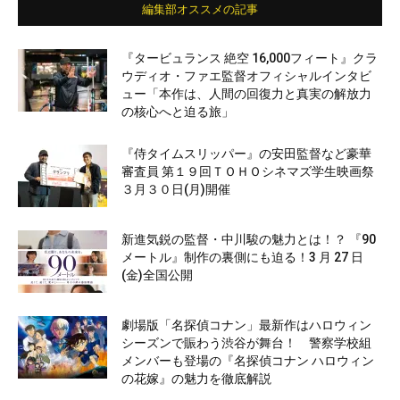
編集部オススメの記事
『タービュランス 絶空 16,000フィート』クラ
ウディオ・ファエ監督オフィシャルインタビ
ュー「本作は、人間の回復力と真実の解放力
の核心へと迫る旅」
『侍タイムスリッパー』の安田監督など豪華
審査員 第１９回ＴＯＨＯシネマズ学生映画祭
３月３０日(月)開催
新進気鋭の監督・中川駿の魅力とは！？ 『90
メートル』制作の裏側にも迫る！3 月 27 日
(金)全国公開
劇場版「名探偵コナン」最新作はハロウィン
シーズンで賑わう渋谷が舞台！ 警察学校組
メンバーも登場の『名探偵コナン ハロウィン
の花嫁』の魅力を徹底解説