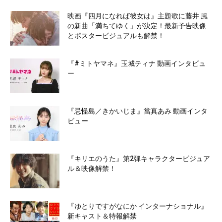
映画『四月になれば彼女は』主題歌に藤井 風
の新曲「満ちてゆく」が決定！最新予告映像
とポスタービジュアルも解禁！
『#ミトヤマネ』玉城ティナ 動画インタビュ
ー
『忌怪島／きかいじま』當真あみ 動画インタ
ビュー
『キリエのうた』第2弾キャラクタービジュア
ル＆映像解禁！
『ゆとりですがなにか インターナショナル』
新キャスト＆特報解禁