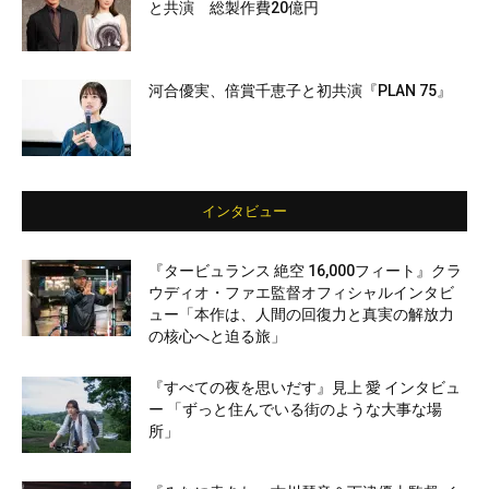
と共演 総製作費20億円
河合優実、倍賞千恵子と初共演『PLAN 75』
インタビュー
『タービュランス 絶空 16,000フィート』クラ
ウディオ・ファエ監督オフィシャルインタビ
ュー「本作は、人間の回復力と真実の解放力
の核心へと迫る旅」
『すべての夜を思いだす』見上 愛 インタビュ
ー 「ずっと住んでいる街のような大事な場
所」