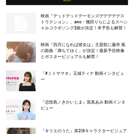
映画『デッドデッドデーモンズデデデデデス
トラクション』、ano・幾田りらによるスペシ
ャルコラボソング2曲が決定！本予告も解禁！
映画『四月になれば彼女は』主題歌に藤井 風
の新曲「満ちてゆく」が決定！最新予告映像
とポスタービジュアルも解禁！
『#ミトヤマネ』玉城ティナ 動画インタビュ
ー
『忌怪島／きかいじま』當真あみ 動画インタ
ビュー
『キリエのうた』第2弾キャラクタービジュア