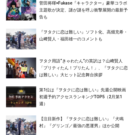
菅田将暉×Fukase『キャラクター』豪華コラボ
主題歌が決定、謎が謎を呼ぶ衝撃展開の最新予
告も
『ヲタクに恋は難しい』ソフト化、高畑充希・
山﨑賢人・福田雄一のコメントも
ヲタク用語“きゃわたん”の英訳は？山﨑賢人
「プリティたん！プリたん！」、『ヲタクに恋
は難しい』大ヒット記念舞台挨拶
第1位は『ヲタクに恋は難しい』先週公開映画
初週予約アクセスランキングTOP5（2月第1
週）
【注目新作】『ヲタクに恋は難しい』『犬鳴
村』『グリンゴ／最強の悪運男』ほか公開