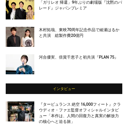
「ガリレオ 帰還」9年ぶりの劇場版『沈黙のパ
レード』ジャパンプレミア
木村拓哉、東映70周年記念作品で綾瀬はるか
と共演 総製作費20億円
河合優実、倍賞千恵子と初共演『PLAN 75』
インタビュー
『タービュランス 絶空 16,000フィート』クラ
ウディオ・ファエ監督オフィシャルインタビ
ュー「本作は、人間の回復力と真実の解放力
の核心へと迫る旅」