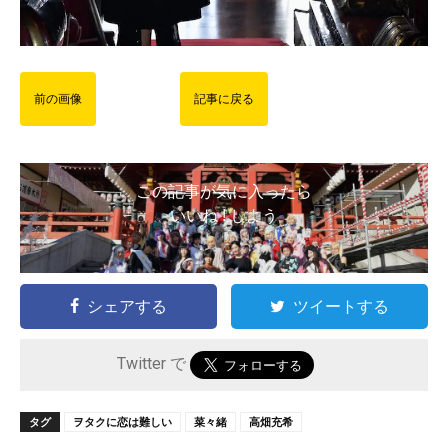
前の画像
記事に戻る
この記事が気に入ったら
いいね ! しよう
シェアする
ツイートする
Twitter で
タグ
ヲタクに恋は難しい
菜々緒
高畑充希