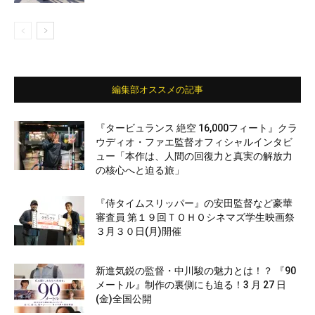
編集部オススメの記事
『タービュランス 絶空 16,000フィート』クラ
ウディオ・ファエ監督オフィシャルインタビ
ュー「本作は、人間の回復力と真実の解放力
の核心へと迫る旅」
『侍タイムスリッパー』の安田監督など豪華
審査員 第１９回ＴＯＨＯシネマズ学生映画祭
３月３０日(月)開催
新進気鋭の監督・中川駿の魅力とは！？ 『90
メートル』制作の裏側にも迫る！3 月 27 日
(金)全国公開