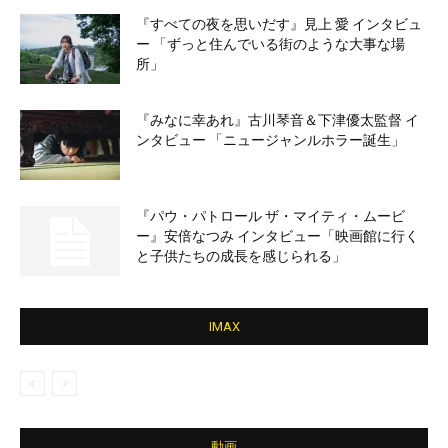
『すべての夜を思いだす』見上 愛 インタビュ
ー 「ずっと住んでいる街のような大事な場
所」
『みなに幸あれ』古川琴音＆下津優太監督 イ
ンタビュー 「ニュージャンルホラー誕生」
『パウ・パトロール ザ・マイティ・ムービ
ー』安倍なつみ インタビュー「映画館に行く
と子供たちの成長を感じられる」
IMAX
動画