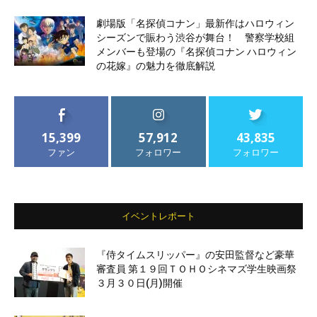
劇場版「名探偵コナン」最新作はハロウィン
シーズンで賑わう渋谷が舞台！ 警察学校組
メンバーも登場の『名探偵コナン ハロウィン
の花嫁』の魅力を徹底解説
15,399
57,912
43,835
ファン
フォロワー
フォロワー
イベントレポート
『侍タイムスリッパー』の安田監督など豪華
審査員 第１９回ＴＯＨＯシネマズ学生映画祭
３月３０日(月)開催