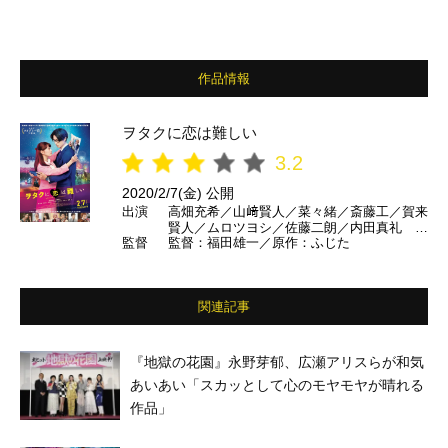
作品情報
ヲタクに恋は難しい
3.2
2020/2/7(金) 公開
出演
高畑充希／山﨑賢人／菜々緒／斎藤工／賀来
賢人／ムロツヨシ／佐藤二朗／内田真礼 ほ
監督
監督：福田雄一／原作：ふじた
か
関連記事
『地獄の花園』永野芽郁、広瀬アリスらが和気
あいあい「スカッとして心のモヤモヤが晴れる
作品」