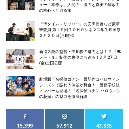
ュー「本作は、人間の回復力と真実の解放力
の核心へと迫る旅」
『侍タイムスリッパー』の安田監督など豪華
審査員 第１９回ＴＯＨＯシネマズ学生映画祭
３月３０日(月)開催
新進気鋭の監督・中川駿の魅力とは！？ 『90
メートル』制作の裏側にも迫る！3 月 27 日
(金)全国公開
劇場版「名探偵コナン」最新作はハロウィン
シーズンで賑わう渋谷が舞台！ 警察学校組
メンバーも登場の『名探偵コナン ハロウィン
の花嫁』の魅力を徹底解説
15,399
57,912
43,835