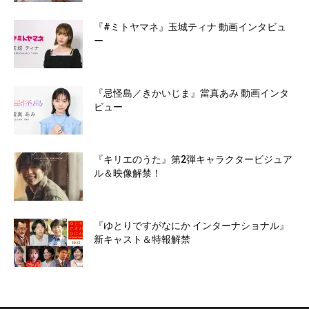
『#ミトヤマネ』玉城ティナ 動画インタビュ
ー
『忌怪島／きかいじま』當真あみ 動画インタ
ビュー
『キリエのうた』第2弾キャラクタービジュア
ル＆映像解禁！
『ゆとりですがなにか インターナショナル』
新キャスト＆特報解禁