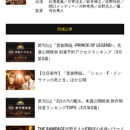
出演
白濱亜嵐／片寄涼太／鈴木伸之／佐野玲於／
関口メンディー／川村壱馬／吉野北人／藤原
監督
河合勇人
樹／長谷川慎／町田啓太／清原翔／廣瀬智紀
／荒牧慶彦／飯島寛騎／塩野瑛久／中島健／
勝矢／加藤諒／袴田吉彦／山本耕史／DAIG
O ほか
関連記事
第1位は『貴族降臨 -PRINCE OF LEGEND-』先
週公開映画 初週予約アクセスランキング（3月
第2週）
【注目新作】『貴族降臨』『ジョン・F・ドノ
ヴァンの死と生』ほか公開
第1位は『2分の1の魔法』来週公開映画 新作期
待度ランキングTOP5（3月第2週）
THE RAMPAGE吉野北人がEXILEの名曲バラード