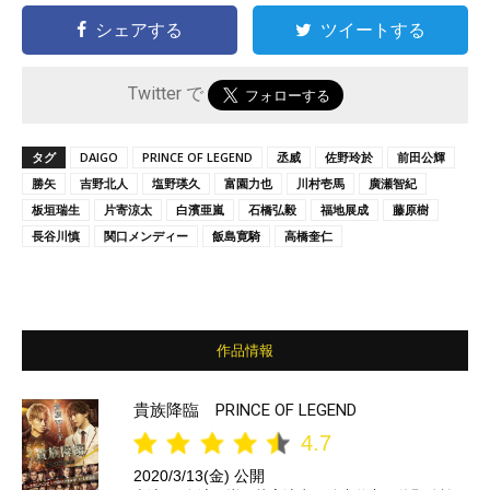
シェアする
ツイートする
Twitter で
タグ
DAIGO
PRINCE OF LEGEND
丞威
佐野玲於
前田公輝
勝矢
吉野北人
塩野瑛久
富園力也
川村壱馬
廣瀬智紀
板垣瑞生
片寄涼太
白濱亜嵐
石橋弘毅
福地展成
藤原樹
長谷川慎
関口メンディー
飯島寛騎
高橋奎仁
作品情報
貴族降臨 PRINCE OF LEGEND
4.7
2020/3/13(金) 公開