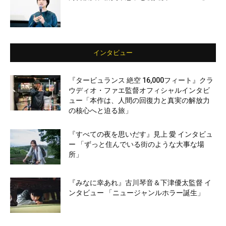
インタビュー
『タービュランス 絶空 16,000フィート』クラ
ウディオ・ファエ監督オフィシャルインタビ
ュー「本作は、人間の回復力と真実の解放力
の核心へと迫る旅」
『すべての夜を思いだす』見上 愛 インタビュ
ー 「ずっと住んでいる街のような大事な場
所」
『みなに幸あれ』古川琴音＆下津優太監督 イ
ンタビュー 「ニュージャンルホラー誕生」