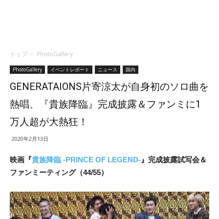
トップ
PhotoGallery
PhotoGallery
イベントレポート
ニュース
国内
GENERATAIONS片寄涼太が自身初のソロ曲を
熱唱、『貴族降臨』完成披露＆ファンミに1
万人超が大熱狂！
2020年2月13日
映画『
貴族降臨 -PRINCE OF LEGEND-
』完成披露試写会＆
ファンミーティング（44/55）