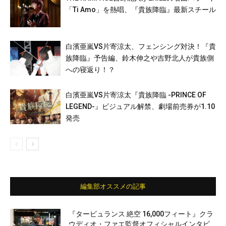
「Ti Amo」を熱唱、『貴族降臨』最新スチール
白濱亜嵐VS片寄涼太、フェンシング対決！『貴
族降臨』予告編、鈴木伸之や吉野北人が貴族側
への寝返り！？
白濱亜嵐VS片寄涼太『貴族降臨 -PRINCE OF
LEGEND-』ビジュアル解禁、劇場前売券が1.10
発売
編集部オススメの記事
『タービュランス 絶空 16,000フィート』クラ
ウディオ・ファエ監督オフィシャルインタビ