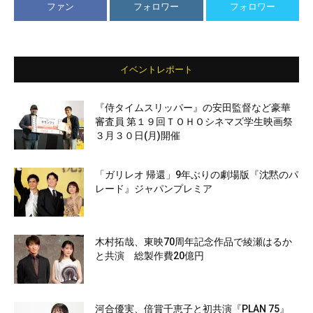
ファン
フォロワー
フォロワー
イベントレポート
『侍タイムスリッパー』の安田監督など豪華
審査員 第１９回ＴＯＨＯシネマズ学生映画祭
３月３０日(月)開催
「ガリレオ 帰還」9年ぶりの劇場版『沈黙のパ
レード』ジャパンプレミア
木村拓哉、東映70周年記念作品で綾瀬はるか
と共演 総製作費20億円
河合優実、倍賞千恵子と初共演『PLAN 75』