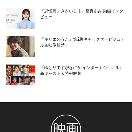
『忌怪島／きかいじま』當真あみ 動画インタ
ビュー
『キリエのうた』第2弾キャラクタービジュア
ル＆映像解禁！
『ゆとりですがなにか インターナショナル』
新キャスト＆特報解禁