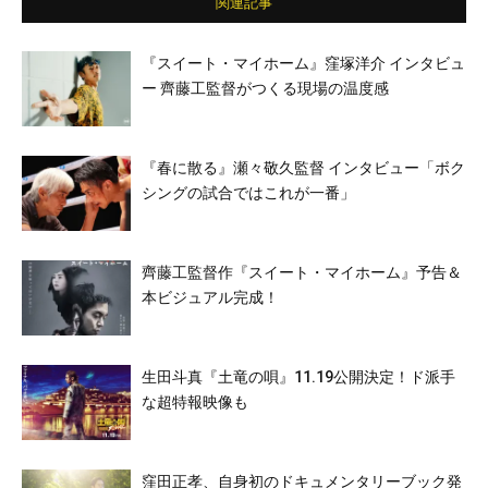
関連記事
『スイート・マイホーム』窪塚洋介 インタビュ
ー 齊藤工監督がつくる現場の温度感
『春に散る』瀬々敬久監督 インタビュー「ボク
シングの試合ではこれが一番」
齊藤工監督作『スイート・マイホーム』予告＆
本ビジュアル完成！
生田斗真『土竜の唄』11.19公開決定！ド派手
な超特報映像も
窪田正孝、自身初のドキュメンタリーブック発