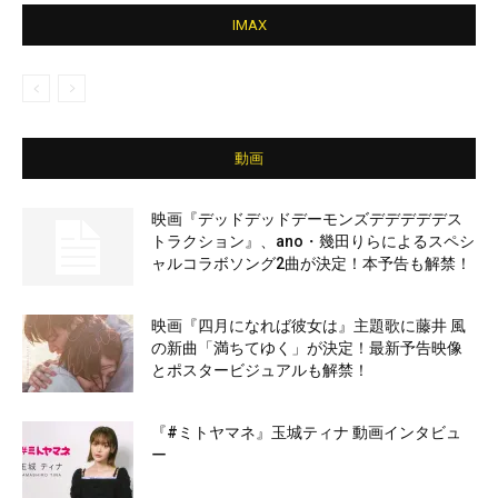
IMAX
動画
映画『デッドデッドデーモンズデデデデデス
トラクション』、ano・幾田りらによるスペシ
ャルコラボソング2曲が決定！本予告も解禁！
映画『四月になれば彼女は』主題歌に藤井 風
の新曲「満ちてゆく」が決定！最新予告映像
とポスタービジュアルも解禁！
『#ミトヤマネ』玉城ティナ 動画インタビュ
ー