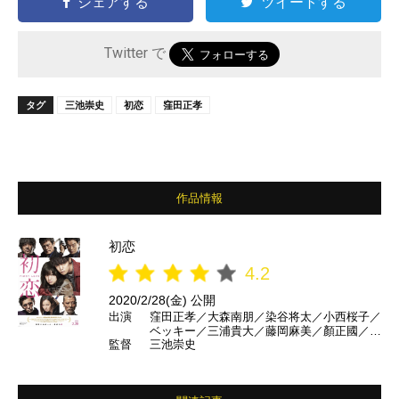
シェアする
ツイートする
Twitter で
タグ
三池崇史
初恋
窪田正孝
作品情報
初恋
4.2
2020/2/28(金) 公開
出演
窪田正孝／大森南朋／染谷将太／小西桜子／
ベッキー／三浦貴大／藤岡麻美／顏正國／段
監督
三池崇史
鈞豪／矢島舞美／出合正幸／村上淳／滝藤賢
一／ベンガル／塩見三省／内野聖陽 ほか