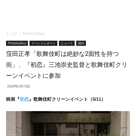
トップ
PhotoGallery
PhotoGallery
イベントレポート
ニュース
国内
窪田正孝「歌舞伎町は絶妙な2面性を持つ
街」、『初恋』三池崇史監督と歌舞伎町クリ
ーンイベントに参加
2020年2月15日
映画『
初恋
』歌舞伎町クリーンイベント（5/11）