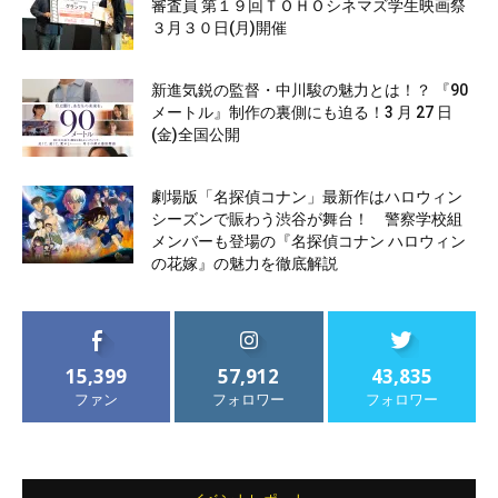
審査員 第１９回ＴＯＨＯシネマズ学生映画祭
３月３０日(月)開催
新進気鋭の監督・中川駿の魅力とは！？ 『90
メートル』制作の裏側にも迫る！3 月 27 日
(金)全国公開
劇場版「名探偵コナン」最新作はハロウィン
シーズンで賑わう渋谷が舞台！ 警察学校組
メンバーも登場の『名探偵コナン ハロウィン
の花嫁』の魅力を徹底解説
15,399
57,912
43,835
ファン
フォロワー
フォロワー