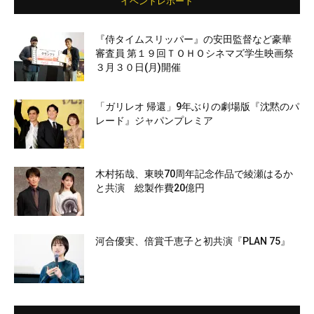
イベントレポート
『侍タイムスリッパー』の安田監督など豪華
審査員 第１９回ＴＯＨＯシネマズ学生映画祭
３月３０日(月)開催
「ガリレオ 帰還」9年ぶりの劇場版『沈黙のパ
レード』ジャパンプレミア
木村拓哉、東映70周年記念作品で綾瀬はるか
と共演 総製作費20億円
河合優実、倍賞千恵子と初共演『PLAN 75』