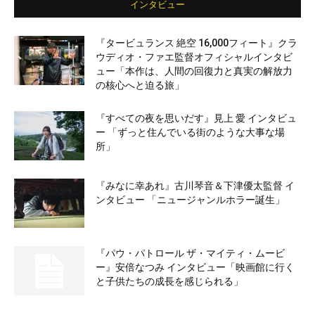
インタビュー
『タービュランス 絶空 16,000フィート』クラ
ウディオ・ファエ監督オフィシャルインタビ
ュー「本作は、人間の回復力と真実の解放力
の核心へと迫る旅」
『すべての夜を思いだす』見上 愛 インタビュ
ー 「ずっと住んでいる街のような大事な場
所」
『みなに幸あれ』古川琴音＆下津優太監督 イ
ンタビュー 「ニュージャンルホラー誕生」
『パウ・パトロール ザ・マイティ・ムービ
ー』安倍なつみ インタビュー「映画館に行く
と子供たちの成長を感じられる」