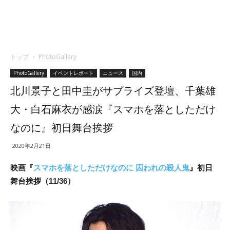
トップ
PhotoGallery
PhotoGallery
イベントレポート
ニュース
国内
北川景子と田中圭がサプライズ登壇、千葉雄
大・白石麻衣が感涙『スマホを落としただけ
なのに』初日舞台挨拶
2020年2月21日
映画『
スマホを落としただけなのに 囚われの殺人鬼
』初日
舞台挨拶（11/36）