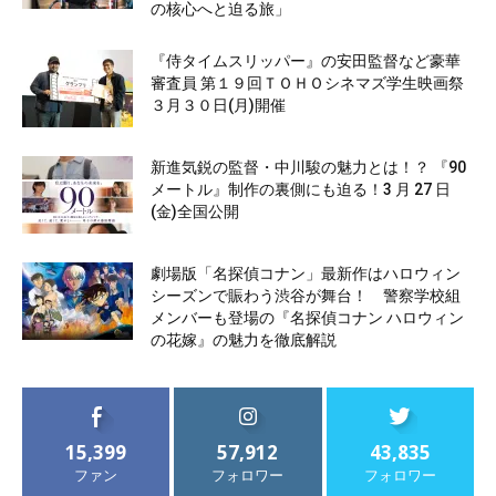
の核心へと迫る旅」
『侍タイムスリッパー』の安田監督など豪華
審査員 第１９回ＴＯＨＯシネマズ学生映画祭
３月３０日(月)開催
新進気鋭の監督・中川駿の魅力とは！？ 『90
メートル』制作の裏側にも迫る！3 月 27 日
(金)全国公開
劇場版「名探偵コナン」最新作はハロウィン
シーズンで賑わう渋谷が舞台！ 警察学校組
メンバーも登場の『名探偵コナン ハロウィン
の花嫁』の魅力を徹底解説
15,399
57,912
43,835
ファン
フォロワー
フォロワー