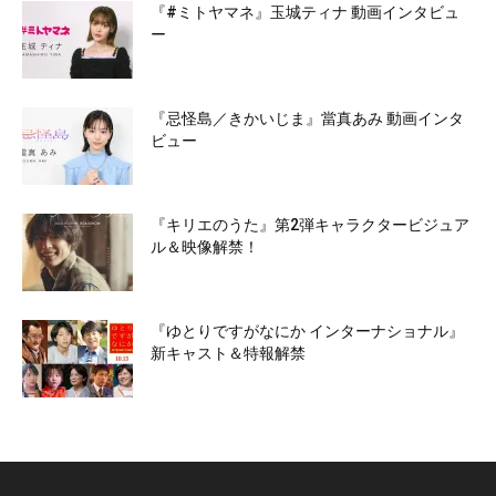
『#ミトヤマネ』玉城ティナ 動画インタビュ
ー
『忌怪島／きかいじま』當真あみ 動画インタ
ビュー
『キリエのうた』第2弾キャラクタービジュア
ル＆映像解禁！
『ゆとりですがなにか インターナショナル』
新キャスト＆特報解禁