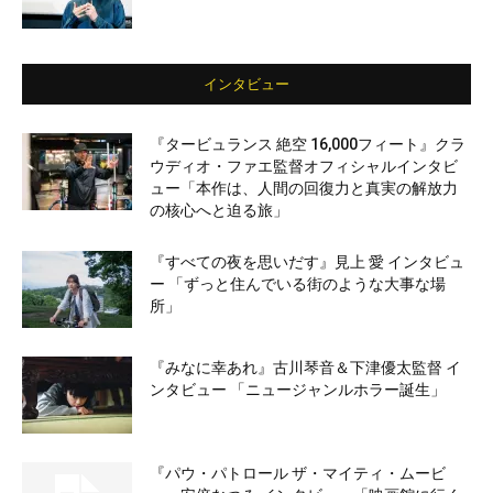
インタビュー
『タービュランス 絶空 16,000フィート』クラ
ウディオ・ファエ監督オフィシャルインタビ
ュー「本作は、人間の回復力と真実の解放力
の核心へと迫る旅」
『すべての夜を思いだす』見上 愛 インタビュ
ー 「ずっと住んでいる街のような大事な場
所」
『みなに幸あれ』古川琴音＆下津優太監督 イ
ンタビュー 「ニュージャンルホラー誕生」
『パウ・パトロール ザ・マイティ・ムービ