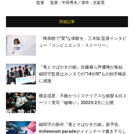
監督
監督：中田秀夫／原作：志駕晃
o-dai／平子祐希／谷川りさこ／アキラ100%
／今田美桜／田中哲司／田中圭／北川景子／
原田泰造／成田凌／井浦新 ほか
関連記事
「映画館で”変”な体験を」三木聡 監督インタビ
ュー『コンビニエンス・ストーリー』
『竜とそばかすの姫』佐藤健ら声優陣が集結、
細田守監督はカンヌでの”14分間”もの拍手喝采
に感激
横浜流星、不敵かつミステリアスな銀髪＆白ス
ーツ！実写『嘘喰い』2022年2月に公開
細田守の新作『竜とそばかすの姫』新予告、
millennium paradeがメインテーマ書き下ろし