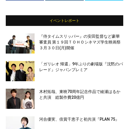
イベントレポート
『侍タイムスリッパー』の安田監督など豪華
審査員 第１９回ＴＯＨＯシネマズ学生映画祭
３月３０日(月)開催
「ガリレオ 帰還」9年ぶりの劇場版『沈黙のパ
レード』ジャパンプレミア
木村拓哉、東映70周年記念作品で綾瀬はるか
と共演 総製作費20億円
河合優実、倍賞千恵子と初共演『PLAN 75』