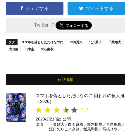
シェアする
ツイートする
Twitter で
タグ
スマホを落としただけなのに
中田秀夫
北川景子
千葉雄大
成田凌
田中圭
白石麻衣
作品情報
スマホを落としただけなのに 囚われの殺人鬼
（2020）
3.7
2020/2/21(金) 公開
出演
千葉雄大／白石麻衣／鈴木拡樹／音尾琢真／
江口のりこ／奈緒／飯尾和樹／高橋ユウ／k