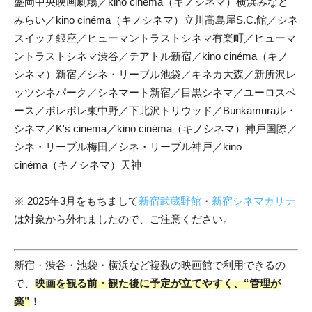
盛岡中央映画劇場／kino cinéma（キノシネマ）横浜みなと
みらい／kino cinéma（キノシネマ）立川高島屋S.C.館／シネ
スイッチ銀座／ヒューマントラストシネマ有楽町／ヒューマ
ントラストシネマ渋谷／テアトル新宿／kino cinéma（キノ
シネマ）新宿／シネ・リーブル池袋／キネカ大森／新所沢レ
ッツシネパーク／シネマート新宿／目黒シネマ／ユーロスペ
ース／ポレポレ東中野／下北沢トリウッド／Bunkamuraル・
シネマ／K's cinema／kino cinéma（キノシネマ）神戸国際／
シネ・リーブル梅田／シネ・リーブル神戸／kino
cinéma（キノシネマ）天神
※ 2025年3月をもちまして
新宿武蔵野館
・
新宿シネマカリテ
は対象から外れましたので、ご注意ください。
新宿・渋谷・池袋・横浜など複数の映画館で利用できるの
で、
映画を観る前・観た後に予定が立てやすく、
“管理が
楽”
！