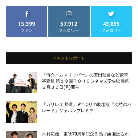
15,399
57,912
43,835
ファン
フォロワー
フォロワー
イベントレポート
『侍タイムスリッパー』の安田監督など豪華
審査員 第１９回ＴＯＨＯシネマズ学生映画祭
３月３０日(月)開催
「ガリレオ 帰還」9年ぶりの劇場版『沈黙のパ
レード』ジャパンプレミア
木村拓哉、東映70周年記念作品で綾瀬はるか