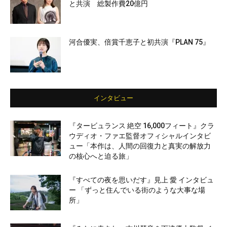
と共演 総製作費20億円
河合優実、倍賞千恵子と初共演『PLAN 75』
インタビュー
『タービュランス 絶空 16,000フィート』クラ
ウディオ・ファエ監督オフィシャルインタビ
ュー「本作は、人間の回復力と真実の解放力
の核心へと迫る旅」
『すべての夜を思いだす』見上 愛 インタビュ
ー 「ずっと住んでいる街のような大事な場
所」