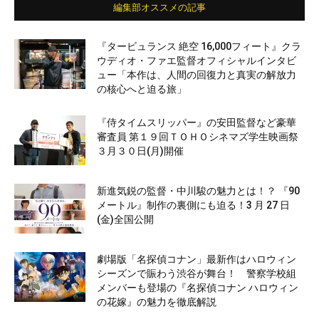
編集部オススメの記事
『タービュランス 絶空 16,000フィート』クラ
ウディオ・ファエ監督オフィシャルインタビ
ュー「本作は、人間の回復力と真実の解放力
の核心へと迫る旅」
『侍タイムスリッパー』の安田監督など豪華
審査員 第１９回ＴＯＨＯシネマズ学生映画祭
３月３０日(月)開催
新進気鋭の監督・中川駿の魅力とは！？ 『90
メートル』制作の裏側にも迫る！3 月 27 日
(金)全国公開
劇場版「名探偵コナン」最新作はハロウィン
シーズンで賑わう渋谷が舞台！ 警察学校組
メンバーも登場の『名探偵コナン ハロウィン
の花嫁』の魅力を徹底解説