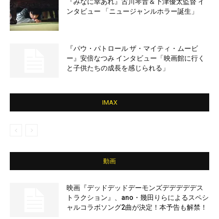
『みなに幸あれ』古川琴音＆下津優太監督 イ
ンタビュー 「ニュージャンルホラー誕生」
『パウ・パトロール ザ・マイティ・ムービ
ー』安倍なつみ インタビュー「映画館に行く
と子供たちの成長を感じられる」
IMAX
動画
映画『デッドデッドデーモンズデデデデデス
トラクション』、ano・幾田りらによるスペシ
ャルコラボソング2曲が決定！本予告も解禁！