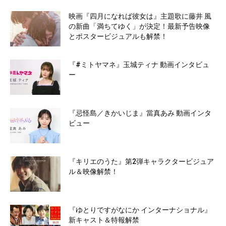
映画『四月になれば彼女は』主題歌に藤井 風
の新曲「満ちてゆく」が決定！最新予告映像
とポスタービジュアルも解禁！
『#ミトヤマネ』玉城ティナ 動画インタビュ
ー
『忌怪島／きかいじま』當真あみ 動画インタ
ビュー
『キリエのうた』第2弾キャラクタービジュア
ル＆映像解禁！
『ゆとりですがなにか インターナショナル』
新キャスト＆特報解禁