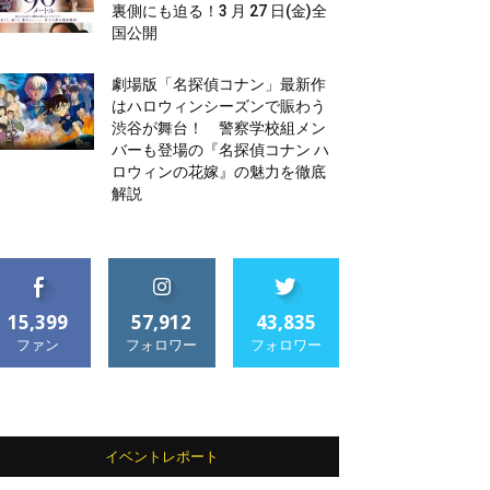
裏側にも迫る！3 月 27 日(金)全
国公開
劇場版「名探偵コナン」最新作
はハロウィンシーズンで賑わう
渋谷が舞台！ 警察学校組メン
バーも登場の『名探偵コナン ハ
ロウィンの花嫁』の魅力を徹底
解説
15,399
57,912
43,835
ファン
フォロワー
フォロワー
イベントレポート