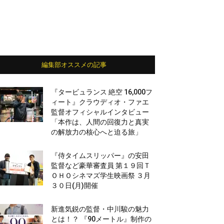
編集部オススメの記事
『タービュランス 絶空 16,000フ
ィート』クラウディオ・ファエ
監督オフィシャルインタビュー
「本作は、人間の回復力と真実
の解放力の核心へと迫る旅」
『侍タイムスリッパー』の安田
監督など豪華審査員 第１９回Ｔ
ＯＨＯシネマズ学生映画祭 ３月
３０日(月)開催
新進気鋭の監督・中川駿の魅力
とは！？ 『90メートル』制作の