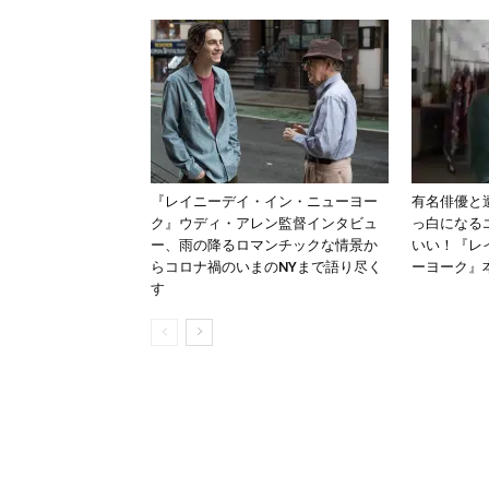
『レイニーデイ・イン・ニューヨー
有名俳優と
ク』ウディ・アレン監督インタビュ
っ白になる
ー、雨の降るロマンチックな情景か
いい！『レ
らコロナ禍のいまのNYまで語り尽く
ーヨーク』
す