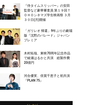
『侍タイムスリッパー』の安田
監督など豪華審査員 第１９回Ｔ
ＯＨＯシネマズ学生映画祭 ３月
３０日(月)開催
「ガリレオ 帰還」9年ぶりの劇場
版『沈黙のパレード』ジャパン
プレミア
木村拓哉、東映70周年記念作品
で綾瀬はるかと共演 総製作費
20億円
河合優実、倍賞千恵子と初共演
『PLAN 75』