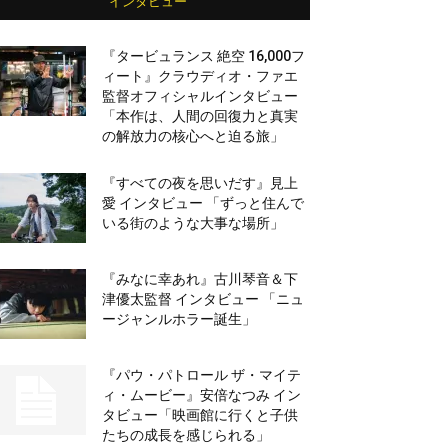
インタビュー
『タービュランス 絶空 16,000フ
ィート』クラウディオ・ファエ
監督オフィシャルインタビュー
「本作は、人間の回復力と真実
の解放力の核心へと迫る旅」
『すべての夜を思いだす』見上
愛 インタビュー 「ずっと住んで
いる街のような大事な場所」
『みなに幸あれ』古川琴音＆下
津優太監督 インタビュー 「ニュ
ージャンルホラー誕生」
『パウ・パトロール ザ・マイテ
ィ・ムービー』安倍なつみ イン
タビュー「映画館に行くと子供
たちの成長を感じられる」