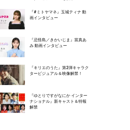
『#ミトヤマネ』玉城ティナ 動
画インタビュー
『忌怪島／きかいじま』當真あ
み 動画インタビュー
『キリエのうた』第2弾キャラク
タービジュアル＆映像解禁！
『ゆとりですがなにか インター
ナショナル』新キャスト＆特報
解禁