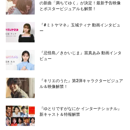
の新曲「満ちてゆく」が決定！最新予告映像
とポスタービジュアルも解禁！
『#ミトヤマネ』玉城ティナ 動画インタビュ
ー
『忌怪島／きかいじま』當真あみ 動画インタ
ビュー
『キリエのうた』第2弾キャラクタービジュア
ル＆映像解禁！
『ゆとりですがなにか インターナショナル』
新キャスト＆特報解禁