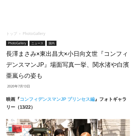
トップ
PhotoGallery
PhotoGallery
ニュース
国内
長澤まさみ×東出昌大×小日向文世『コンフィ
デンスマンJP』場面写真一挙、関水渚や白濱
亜嵐らの姿も
2020年7月13日
映画『
コンフィデンスマンJP プリンセス編
』フォトギャラ
リー（13/22）