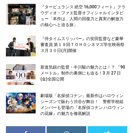
『タービュランス 絶空 16,000フィート』クラ
ウディオ・ファエ監督オフィシャルインタビ
ュー「本作は、人間の回復力と真実の解放力
の核心へと迫る旅」
『侍タイムスリッパー』の安田監督など豪華
審査員 第１９回ＴＯＨＯシネマズ学生映画祭
３月３０日(月)開催
新進気鋭の監督・中川駿の魅力とは！？ 『90
メートル』制作の裏側にも迫る！3 月 27 日
(金)全国公開
劇場版「名探偵コナン」最新作はハロウィン
シーズンで賑わう渋谷が舞台！ 警察学校組
メンバーも登場の『名探偵コナン ハロウィン
の花嫁』の魅力を徹底解説