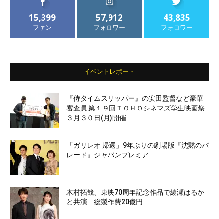
15,399
57,912
43,835
ファン
フォロワー
フォロワー
イベントレポート
『侍タイムスリッパー』の安田監督など豪華
審査員 第１９回ＴＯＨＯシネマズ学生映画祭
３月３０日(月)開催
「ガリレオ 帰還」9年ぶりの劇場版『沈黙のパ
レード』ジャパンプレミア
木村拓哉、東映70周年記念作品で綾瀬はるか
と共演 総製作費20億円