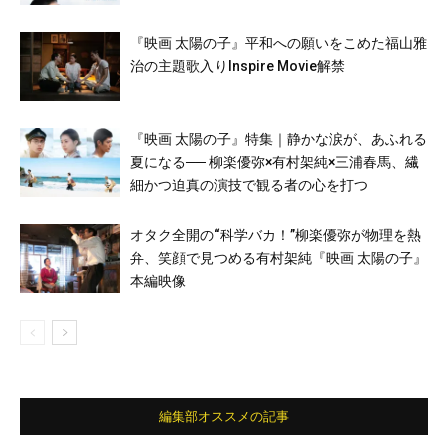
『映画 太陽の子』平和への願いをこめた福山雅
治の主題歌入りInspire Movie解禁
『映画 太陽の子』特集｜静かな涙が、あふれる
夏になる── 柳楽優弥×有村架純×三浦春馬、繊
細かつ迫真の演技で観る者の心を打つ
オタク全開の“科学バカ！”柳楽優弥が物理を熱
弁、笑顔で見つめる有村架純『映画 太陽の子』
本編映像
編集部オススメの記事