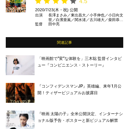
4.5
2020/7/23(木・祝) 公開
出演
長澤まさみ／東出昌大／小手伸也／小日向文
世／白濱亜嵐／関水渚／古川雄大／柴田恭兵
監督
田中亮
／北大路欣也／竹内結子／三浦春馬／広末涼
子／織田梨沙／ビビアン・スー／滝藤賢一／
濱田岳／濱田マリ／デヴィ・スカルノ／石黒
賢／前田敦子／生瀬勝久／江口洋介 ほか
関連記事
「映画館で”変”な体験を」三木聡 監督インタビ
ュー『コンビニエンス・ストーリー』
『コンフィデンスマンJP』英雄編、来年1月公
開！ティザービジュアルお披露目
『映画 太陽の子』全米公開決定、インターナシ
ョナル版予告・ポスターと新ビジュアル解禁