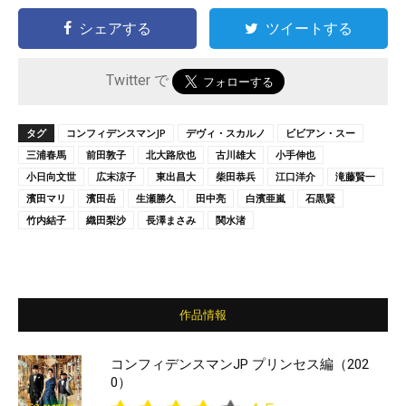
シェアする
ツイートする
Twitter で
タグ
コンフィデンスマンJP
デヴィ・スカルノ
ビビアン・スー
三浦春馬
前田敦子
北大路欣也
古川雄大
小手伸也
小日向文世
広末涼子
東出昌大
柴田恭兵
江口洋介
滝藤賢一
濱田マリ
濱田岳
生瀬勝久
田中亮
白濱亜嵐
石黒賢
竹内結子
織田梨沙
長澤まさみ
関水渚
作品情報
コンフィデンスマンJP プリンセス編（202
0）