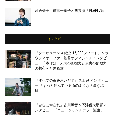
河合優実、倍賞千恵子と初共演『PLAN 75』
インタビュー
『タービュランス 絶空 16,000フィート』クラ
ウディオ・ファエ監督オフィシャルインタビ
ュー「本作は、人間の回復力と真実の解放力
の核心へと迫る旅」
『すべての夜を思いだす』見上 愛 インタビュ
ー 「ずっと住んでいる街のような大事な場
所」
『みなに幸あれ』古川琴音＆下津優太監督 イ
ンタビュー 「ニュージャンルホラー誕生」