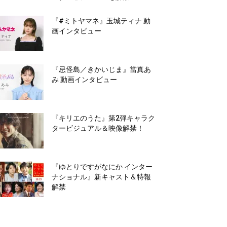
『#ミトヤマネ』玉城ティナ 動
画インタビュー
『忌怪島／きかいじま』當真あ
み 動画インタビュー
『キリエのうた』第2弾キャラク
タービジュアル＆映像解禁！
『ゆとりですがなにか インター
ナショナル』新キャスト＆特報
解禁