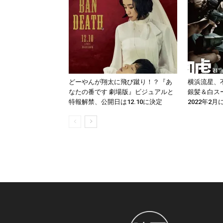
どーやんが翔太に飛び蹴り！？『あ
横浜流星、
なたの番です 劇場版』ビジュアルと
銀髪＆白ス
特報解禁、公開日は12.10に決定
2022年2月