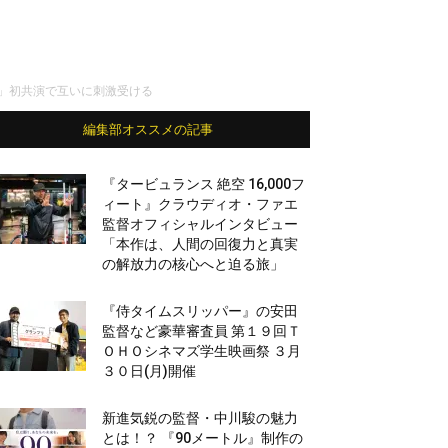
」初共演で互いに刺激受ける
編集部オススメの記事
『タービュランス 絶空 16,000フ
ィート』クラウディオ・ファエ
監督オフィシャルインタビュー
「本作は、人間の回復力と真実
の解放力の核心へと迫る旅」
『侍タイムスリッパー』の安田
監督など豪華審査員 第１９回Ｔ
ＯＨＯシネマズ学生映画祭 ３月
３０日(月)開催
新進気鋭の監督・中川駿の魅力
とは！？ 『90メートル』制作の