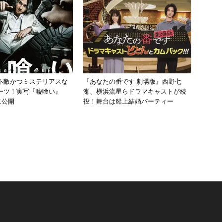
不敵かつミステリアスな
『あなたの番です 劇場版』西野七
ーツ！実写『嘘喰い』
瀬、横浜流星らドラマキャストが続
に公開
投！舞台は船上結婚パーティー