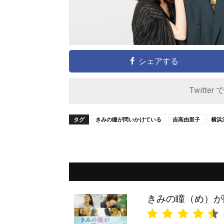
シェアする
Twitter 
タグ
きみの瞳が問いかけている
吉高由里子
横浜
きみの瞳（め）が