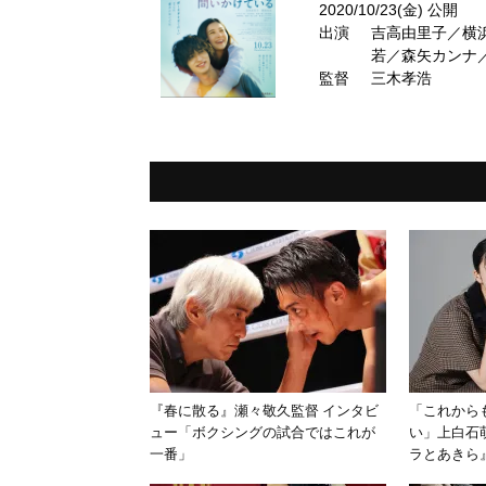
2020/10/23(金) 公開
出演
吉高由里子／横
若／森矢カンナ
監督
三木孝浩
『春に散る』瀬々敬久監督 インタビ
「これから
ュー「ボクシングの試合ではこれが
い」上白石
一番」
ラとあきら