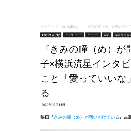
トップ
PhotoGallery
『きみの瞳（め）が問いかけ
PhotoGallery
インタビュー
ニュース
国内
編集部オス
『きみの瞳（め）が
子×横浜流星インタ
こと「愛っていいな
る
2020年10月14日
映画『
きみの瞳（め）が問いかけている
』吉