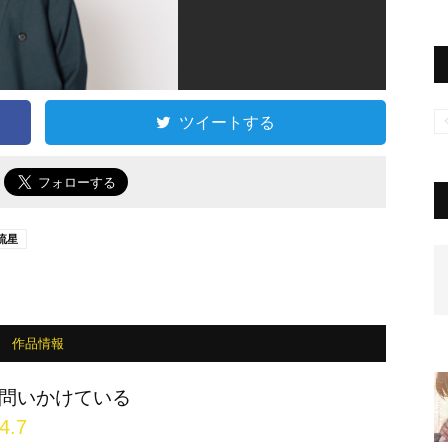
ツイートする
で
流星
作品情報
問いかけている
4.7