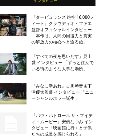
インタビュー
『タービュランス 絶空 16,000フ
ィート』クラウディオ・ファエ
監督オフィシャルインタビュー
「本作は、人間の回復力と真実
の解放力の核心へと迫る旅」
『すべての夜を思いだす』見上
愛 インタビュー 「ずっと住んで
いる街のような大事な場所」
『みなに幸あれ』古川琴音＆下
津優太監督 インタビュー 「ニュ
ージャンルホラー誕生」
『パウ・パトロール ザ・マイテ
ィ・ムービー』安倍なつみ イン
タビュー「映画館に行くと子供
たちの成長を感じられる」