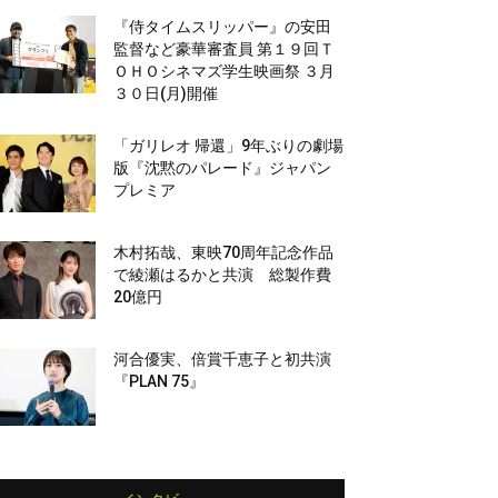
『侍タイムスリッパー』の安田
監督など豪華審査員 第１９回Ｔ
ＯＨＯシネマズ学生映画祭 ３月
３０日(月)開催
「ガリレオ 帰還」9年ぶりの劇場
版『沈黙のパレード』ジャパン
プレミア
木村拓哉、東映70周年記念作品
で綾瀬はるかと共演 総製作費
20億円
河合優実、倍賞千恵子と初共演
『PLAN 75』