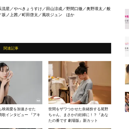
浜流星／やべきょうすけ／田山涼成／野間口徹／奥野瑛太／般
／坂ノ上茜／町田啓太／風吹ジュン ほか
関連記事
も映画愛を加速させた
世間をザワつかせた奈緒扮する尾野
萌歌インタビュー 『アキ
ちゃん、まさかの妊婦に！？『あな
』
たの番です 劇場版』新カット