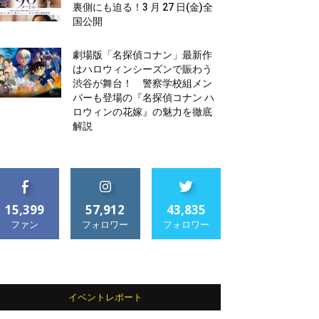
裏側にも迫る！3 月 27 日(金)全
国公開
劇場版「名探偵コナン」最新作
はハロウィンシーズンで賑わう
渋谷が舞台！ 警察学校組メン
バーも登場の『名探偵コナン ハ
ロウィンの花嫁』の魅力を徹底
解説
15,399
57,912
43,835
ファン
フォロワー
フォロワー
イベントレポート