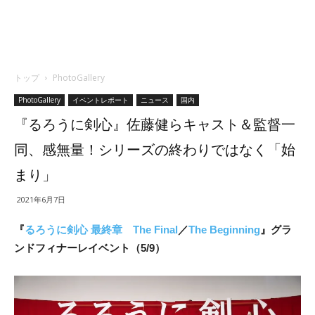
トップ
PhotoGallery
PhotoGallery
イベントレポート
ニュース
国内
『るろうに剣心』佐藤健らキャスト＆監督一
同、感無量！シリーズの終わりではなく「始
まり」
2021年6月7日
『
るろうに剣心 最終章 The Final
／
The Beginning
』グラ
ンドフィナーレイベント（5/9）