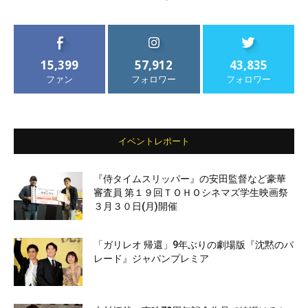
15,399
57,912
43,835
ファン
フォロワー
フォロワー
イベントレポート
『侍タイムスリッパー』の安田監督など豪華
審査員 第１９回ＴＯＨＯシネマズ学生映画祭
３月３０日(月)開催
「ガリレオ 帰還」9年ぶりの劇場版『沈黙のパ
レード』ジャパンプレミア