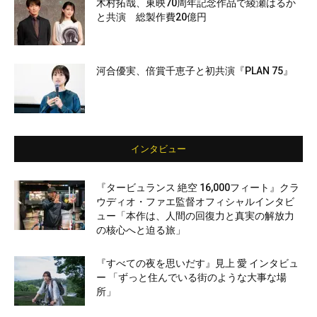
木村拓哉、東映70周年記念作品で綾瀬はるか
と共演 総製作費20億円
河合優実、倍賞千恵子と初共演『PLAN 75』
インタビュー
『タービュランス 絶空 16,000フィート』クラ
ウディオ・ファエ監督オフィシャルインタビ
ュー「本作は、人間の回復力と真実の解放力
の核心へと迫る旅」
『すべての夜を思いだす』見上 愛 インタビュ
ー 「ずっと住んでいる街のような大事な場
所」