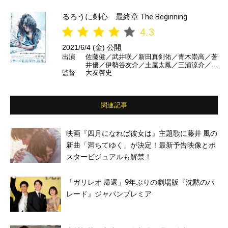
村架純／江口洋介／神木隆之介 ほか
るろうに剣心 最終章 The Beginning
4.3
2021/6/4 (金) 公開
出演
佐藤健／武井咲／新田真剣佑／青木崇高／蒼
井優／伊勢谷友介／土屋太鳳／三浦涼介／音
監督
大友啓史
尾琢真／鶴見辰吾／中原丈雄／北村一輝／有
村架純／江口洋介／高橋一生／村上虹郎／安
藤政信 ほか
関連記事
映画『四月になれば彼女は』主題歌に藤井 風の
新曲「満ちてゆく」が決定！最新予告映像とポ
スタービジュアルも解禁！
「ガリレオ 帰還」9年ぶりの劇場版『沈黙のパ
レード』ジャパンプレミア