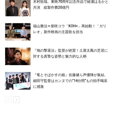
木村拓哉、東映70周年記念作品で綾瀬はるかと
共演 総製作費20億円
福山雅治 × 柴咲コウ「KOH+」再始動！「ガリ
レオ」新作映画の主題歌を担当
『鳩の撃退法』監督が絶賛！土屋太鳳の芝居に
対する真摯な姿勢と魅力的な人柄
『竜とそばかすの姫』佐藤健ら声優陣が集結、
細田守監督はカンヌでの”14分間”もの拍手喝采
に感激