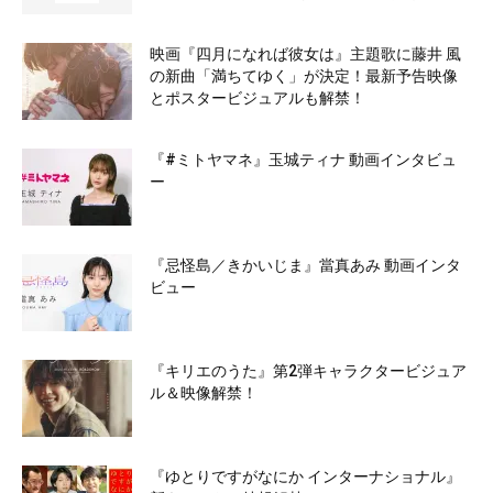
映画『四月になれば彼女は』主題歌に藤井 風
の新曲「満ちてゆく」が決定！最新予告映像
とポスタービジュアルも解禁！
『#ミトヤマネ』玉城ティナ 動画インタビュ
ー
『忌怪島／きかいじま』當真あみ 動画インタ
ビュー
『キリエのうた』第2弾キャラクタービジュア
ル＆映像解禁！
『ゆとりですがなにか インターナショナル』