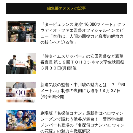
編集部オススメの記事
『タービュランス 絶空 16,000フィート』クラ
ウディオ・ファエ監督オフィシャルインタビ
ュー「本作は、人間の回復力と真実の解放力
の核心へと迫る旅」
『侍タイムスリッパー』の安田監督など豪華
審査員 第１９回ＴＯＨＯシネマズ学生映画祭
３月３０日(月)開催
新進気鋭の監督・中川駿の魅力とは！？ 『90
メートル』制作の裏側にも迫る！3 月 27 日
(金)全国公開
劇場版「名探偵コナン」最新作はハロウィン
シーズンで賑わう渋谷が舞台！ 警察学校組
メンバーも登場の『名探偵コナン ハロウィン
の花嫁』の魅力を徹底解説