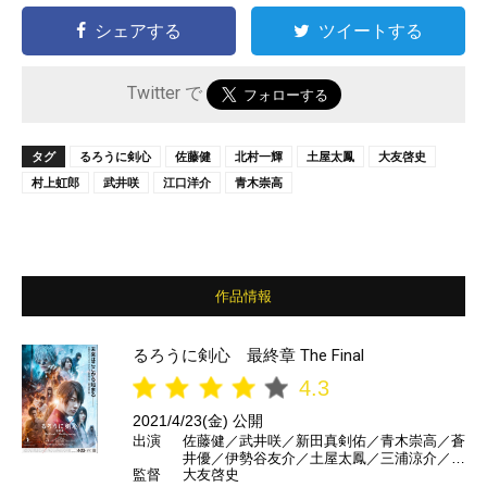
シェアする
ツイートする
Twitter で
タグ
るろうに剣心
佐藤健
北村一輝
土屋太鳳
大友啓史
村上虹郎
武井咲
江口洋介
青木崇高
作品情報
るろうに剣心 最終章 The Final
4.3
2021/4/23(金) 公開
出演
佐藤健／武井咲／新田真剣佑／青木崇高／蒼
井優／伊勢谷友介／土屋太鳳／三浦涼介／音
監督
大友啓史
尾琢真／鶴見辰吾／中原丈雄／北村一輝／有