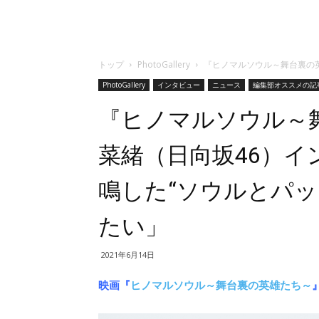
トップ
PhotoGallery
『ヒノマルソウル～舞台裏の
PhotoGallery
インタビュー
ニュース
編集部オススメの記
『ヒノマルソウル～
菜緒（日向坂46）
鳴した“ソウルとパッ
たい」
2021年6月14日
映画『
ヒノマルソウル～舞台裏の英雄たち～