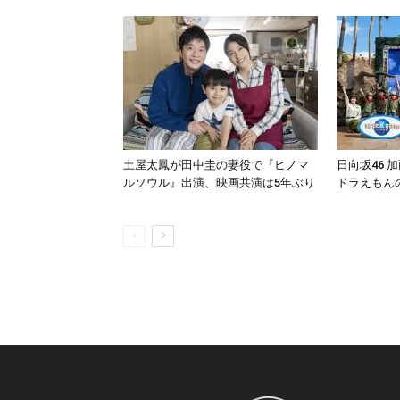
土屋太鳳が田中圭の妻役で『ヒノマ
日向坂46 
ルソウル』出演、映画共演は5年ぶり
ドラえもん