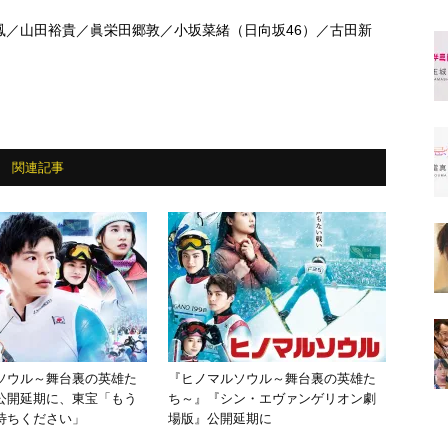
鳳／山田裕貴／眞栄田郷敦／小坂菜緒（日向坂46）／古田新
関連記事
ソウル～舞台裏の英雄た
『ヒノマルソウル～舞台裏の英雄た
公開延期に、東宝「もう
ち～』『シン・エヴァンゲリオン劇
待ちください」
場版』公開延期に