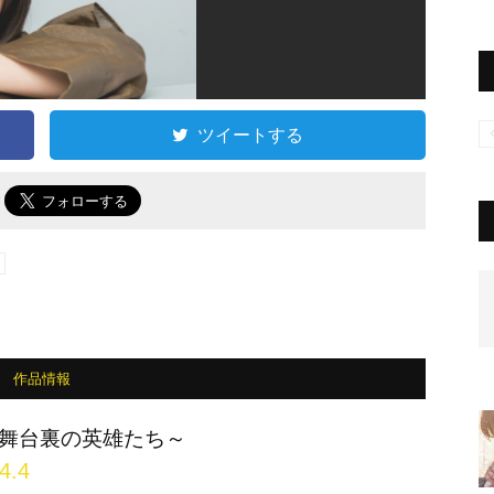
ツイートする
で
作品情報
舞台裏の英雄たち～
4.4