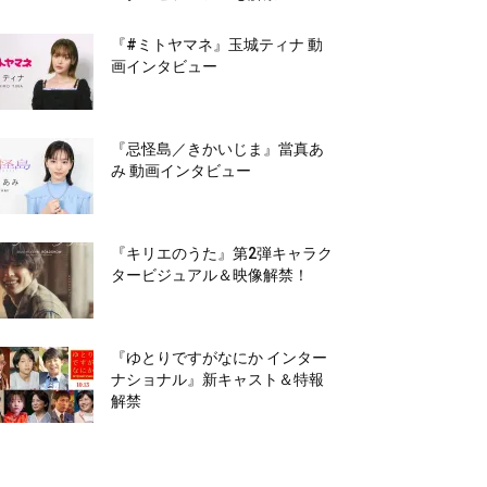
『#ミトヤマネ』玉城ティナ 動
画インタビュー
『忌怪島／きかいじま』當真あ
み 動画インタビュー
『キリエのうた』第2弾キャラク
タービジュアル＆映像解禁！
『ゆとりですがなにか インター
ナショナル』新キャスト＆特報
解禁