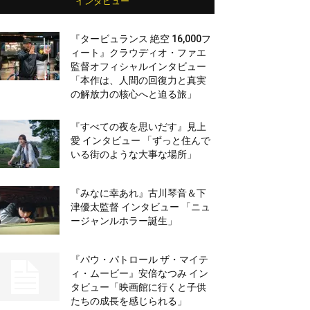
インタビュー
『タービュランス 絶空 16,000フ
ィート』クラウディオ・ファエ
監督オフィシャルインタビュー
「本作は、人間の回復力と真実
の解放力の核心へと迫る旅」
『すべての夜を思いだす』見上
愛 インタビュー 「ずっと住んで
いる街のような大事な場所」
『みなに幸あれ』古川琴音＆下
津優太監督 インタビュー 「ニュ
ージャンルホラー誕生」
『パウ・パトロール ザ・マイテ
ィ・ムービー』安倍なつみ イン
タビュー「映画館に行くと子供
たちの成長を感じられる」