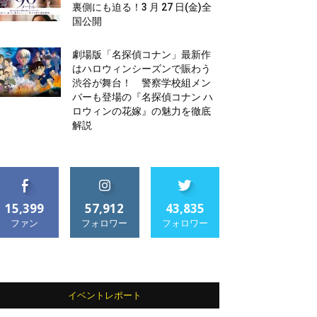
裏側にも迫る！3 月 27 日(金)全
国公開
劇場版「名探偵コナン」最新作
はハロウィンシーズンで賑わう
渋谷が舞台！ 警察学校組メン
バーも登場の『名探偵コナン ハ
ロウィンの花嫁』の魅力を徹底
解説
15,399
57,912
43,835
ファン
フォロワー
フォロワー
イベントレポート