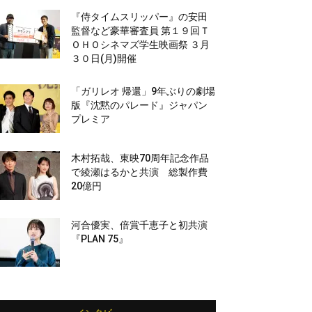
『侍タイムスリッパー』の安田
監督など豪華審査員 第１９回Ｔ
ＯＨＯシネマズ学生映画祭 ３月
３０日(月)開催
「ガリレオ 帰還」9年ぶりの劇場
版『沈黙のパレード』ジャパン
プレミア
木村拓哉、東映70周年記念作品
で綾瀬はるかと共演 総製作費
20億円
河合優実、倍賞千恵子と初共演
『PLAN 75』