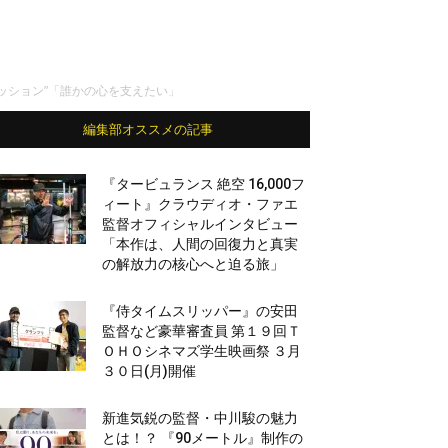
ッション”「誰かの心を支えたい」
編集部オススメの記事
『タービュランス 絶空 16,000フ
ィート』クラウディオ・ファエ
監督オフィシャルインタビュー
「本作は、人間の回復力と真実
の解放力の核心へと迫る旅」
『侍タイムスリッパー』の安田
監督など豪華審査員 第１９回Ｔ
ＯＨＯシネマズ学生映画祭 ３月
３０日(月)開催
新進気鋭の監督・中川駿の魅力
とは！？ 『90メートル』制作の