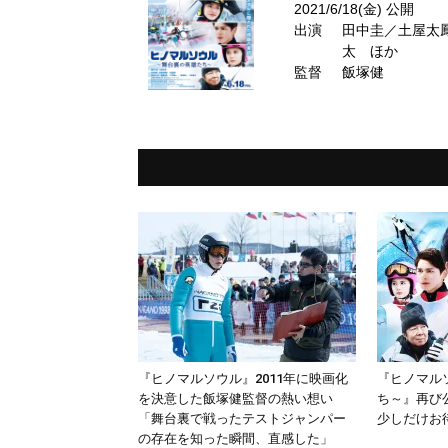
2021/6/18(金) 公開
出演
田中圭／土屋太
太 ほか
監督
飯塚健
『ヒノマルソウル』2011年に映画化
『ヒノマル
を決意した飯塚健監督の熱い想い
ち～』再び
「舞台裏で戦ったテストジャンパー
少しだけお
の存在を知った瞬間、直感した」