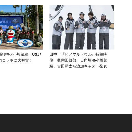
加藤史帆×小坂菜緒、USJと
田中圭『ヒノマルソウル』特報映
のコラボに大興奮！
像 眞栄田郷敦、日向坂46小坂菜
緒、古田新太ら追加キャスト発表