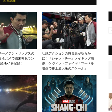
関連記事
チー／テン・リングスの
壮絶アクションの舞台裏が明らか
界＆北米で週末興収ラン
に！『シャン・チー』メイキング映
続No.1を記録！
像、ケヴィン・ファイギ「マーベル
映画で史上最大級のスケール」