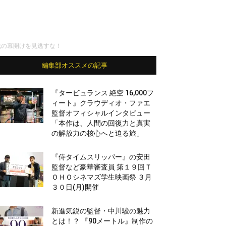
代の幕開けを見逃すな！
編集部オススメの記事
『タービュランス 絶空 16,000フ
ィート』クラウディオ・ファエ
監督オフィシャルインタビュー
「本作は、人間の回復力と真実
の解放力の核心へと迫る旅」
『侍タイムスリッパー』の安田
監督など豪華審査員 第１９回Ｔ
ＯＨＯシネマズ学生映画祭 ３月
３０日(月)開催
新進気鋭の監督・中川駿の魅力
とは！？ 『90メートル』制作の