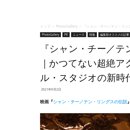
トップ
PhotoGallery
『シャン・チー／テン・リン
PhotoGallery
PR
ニュース
特集
編集部オススメの記事
『シャン・チー／テ
｜かつてない超絶ア
ル・スタジオの新時
2021年9月2日
映画『
シャン・チー／テン・リングスの伝説