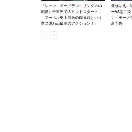
『シャン・チー／テン・リングスの
最強ゆえに
伝説』全世界で大ヒットスタート！
ーVS悪に
「マーベル史上最高の肉弾戦という
ン・チー／
噂に違わぬ最高のアクション！」
新予告