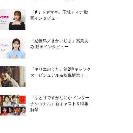
『#ミトヤマネ』玉城ティナ 動
画インタビュー
『忌怪島／きかいじま』當真あ
み 動画インタビュー
『キリエのうた』第2弾キャラク
タービジュアル＆映像解禁！
『ゆとりですがなにか インター
ナショナル』新キャスト＆特報
解禁