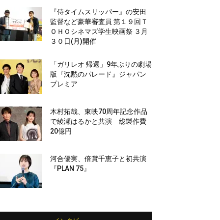
『侍タイムスリッパー』の安田
監督など豪華審査員 第１９回Ｔ
ＯＨＯシネマズ学生映画祭 ３月
３０日(月)開催
「ガリレオ 帰還」9年ぶりの劇場
版『沈黙のパレード』ジャパン
プレミア
木村拓哉、東映70周年記念作品
で綾瀬はるかと共演 総製作費
20億円
河合優実、倍賞千恵子と初共演
『PLAN 75』