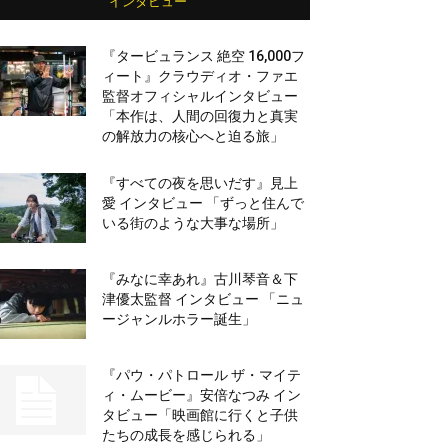
インタビュー
『タービュランス 絶空 16,000フ
ィート』クラウディオ・ファエ
監督オフィシャルインタビュー
「本作は、人間の回復力と真実
の解放力の核心へと迫る旅」
『すべての夜を思いだす』見上
愛 インタビュー 「ずっと住んで
いる街のような大事な場所」
『みなに幸あれ』古川琴音＆下
津優太監督 インタビュー 「ニュ
ージャンルホラー誕生」
『パウ・パトロール ザ・マイテ
ィ・ムービー』安倍なつみ イン
タビュー「映画館に行くと子供
たちの成長を感じられる」