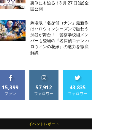
裏側にも迫る！3 月 27 日(金)全
国公開
劇場版「名探偵コナン」最新作
はハロウィンシーズンで賑わう
渋谷が舞台！ 警察学校組メン
バーも登場の『名探偵コナン ハ
ロウィンの花嫁』の魅力を徹底
解説
15,399
57,912
43,835
ファン
フォロワー
フォロワー
イベントレポート