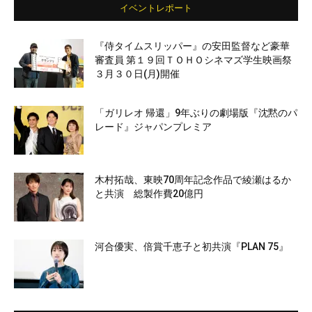
イベントレポート
『侍タイムスリッパー』の安田監督など豪華
審査員 第１９回ＴＯＨＯシネマズ学生映画祭
３月３０日(月)開催
「ガリレオ 帰還」9年ぶりの劇場版『沈黙のパ
レード』ジャパンプレミア
木村拓哉、東映70周年記念作品で綾瀬はるか
と共演 総製作費20億円
河合優実、倍賞千恵子と初共演『PLAN 75』