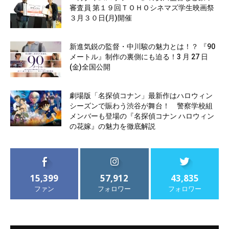
審査員 第１９回ＴＯＨＯシネマズ学生映画祭
３月３０日(月)開催
新進気鋭の監督・中川駿の魅力とは！？ 『90
メートル』制作の裏側にも迫る！3 月 27 日
(金)全国公開
劇場版「名探偵コナン」最新作はハロウィン
シーズンで賑わう渋谷が舞台！ 警察学校組
メンバーも登場の『名探偵コナン ハロウィン
の花嫁』の魅力を徹底解説
15,399
57,912
43,835
ファン
フォロワー
フォロワー