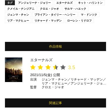
タグ
アンジェリーナ・ジョリー
エターナルズ
キット・ハリントン
クメイル・ナンジアニ
クロエ・ジャオ
サルマ・ハエック
ジェンマ・チャン
ブライアン・タイリー・ヘンリー
マ・ドンソク
リア・マクヒュー
リチャード・マッデン
ローレン・リドロフ
作品情報
エターナルズ
3.5
2021/11/5(金) 公開
出演
ジェンマ・チャン／リチャード・マッデン／
リア・マクヒュー／アンジェリーナ・ジョリ
監督
クロエ・ジャオ
ー／マ・ドンソク／サルマ・ハエック／バリ
ー・コーガン／ブライアン・タイリー・ヘン
リー／ローレン・リドロフ／キット・ハリン
トン
関連記事