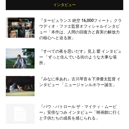
インタビュー
『タービュランス 絶空 16,000フィート』クラ
ウディオ・ファエ監督オフィシャルインタビ
ュー「本作は、人間の回復力と真実の解放力
の核心へと迫る旅」
『すべての夜を思いだす』見上 愛 インタビュ
ー 「ずっと住んでいる街のような大事な場
所」
『みなに幸あれ』古川琴音＆下津優太監督 イ
ンタビュー 「ニュージャンルホラー誕生」
『パウ・パトロール ザ・マイティ・ムービ
ー』安倍なつみ インタビュー「映画館に行く
と子供たちの成長を感じられる」