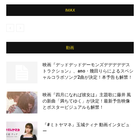
IMAX
動画
映画『デッドデッドデーモンズデデデデデス
トラクション』、ano・幾田りらによるスペシ
ャルコラボソング2曲が決定！本予告も解禁！
映画『四月になれば彼女は』主題歌に藤井 風
の新曲「満ちてゆく」が決定！最新予告映像
とポスタービジュアルも解禁！
『#ミトヤマネ』玉城ティナ 動画インタビュ
ー