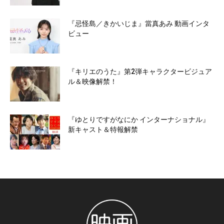
『忌怪島／きかいじま』當真あみ 動画インタ
ビュー
『キリエのうた』第2弾キャラクタービジュア
ル＆映像解禁！
『ゆとりですがなにか インターナショナル』
新キャスト＆特報解禁