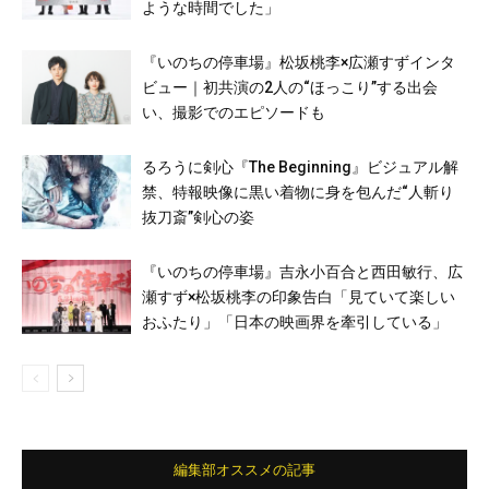
ような時間でした」
『いのちの停車場』松坂桃李×広瀬すずインタ
ビュー｜初共演の2人の“ほっこり”する出会
い、撮影でのエピソードも
るろうに剣心『The Beginning』ビジュアル解
禁、特報映像に黒い着物に身を包んだ“人斬り
抜刀斎”剣心の姿
『いのちの停車場』吉永小百合と西田敏行、広
瀬すず×松坂桃李の印象告白「見ていて楽しい
おふたり」「日本の映画界を牽引している」
編集部オススメの記事