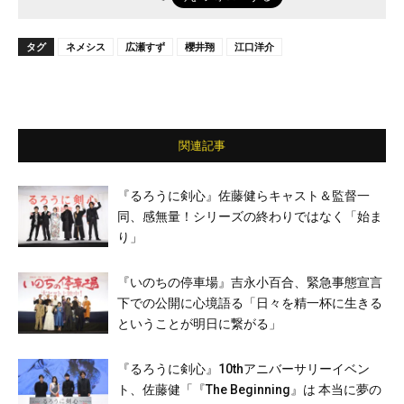
タグ
ネメシス
広瀬すず
櫻井翔
江口洋介
関連記事
『るろうに剣心』佐藤健らキャスト＆監督一
同、感無量！シリーズの終わりではなく「始ま
り」
『いのちの停車場』吉永小百合、緊急事態宣言
下での公開に心境語る「日々を精一杯に生きる
ということが明日に繋がる」
『るろうに剣心』10thアニバーサリーイベン
ト、佐藤健「『The Beginning』は 本当に夢の