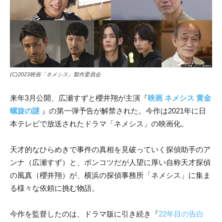
(C)2023映画「ネメシス」製作委員会
来年3月公開、広瀬すずと櫻井翔が主演『
映画 ネメシス 黄金
螺旋の謎
』の第一弾予告が解禁された。今作は2021年に日
本テレビで放送されたドラマ「ネメシス」の映画化。
天才的なひらめきで事件の真相を見破っていく探偵助手のア
ンナ（広瀬すず）と、ポンコツだが人望に厚い自称天才探偵
の風真（櫻井翔）が、横浜の探偵事務所「ネメシス」に集ま
る様々な依頼に挑む物語。
今作を監督したのは、ドラマ版に引き続き『
22年目の告白