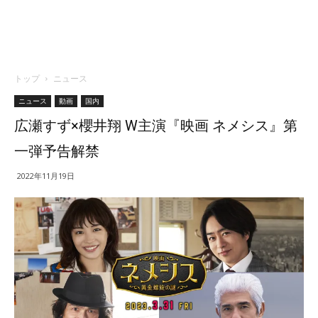
トップ
ニュース
ニュース
動画
国内
広瀬すず×櫻井翔 W主演『映画 ネメシス』第
一弾予告解禁
2022年11月19日