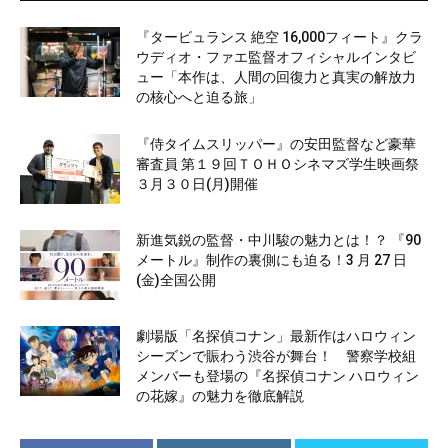
『タービュランス 絶空 16,000フィート』クラ
ウディオ・ファエ監督オフィシャルインタビ
ュー「本作は、人間の回復力と真実の解放力
の核心へと迫る旅」
『侍タイムスリッパー』の安田監督など豪華
審査員 第１９回ＴＯＨＯシネマズ学生映画祭
３月３０日(月)開催
新進気鋭の監督・中川駿の魅力とは！？ 『90
メートル』制作の裏側にも迫る！3 月 27 日
(金)全国公開
劇場版「名探偵コナン」最新作はハロウィン
シーズンで賑わう渋谷が舞台！ 警察学校組
メンバーも登場の『名探偵コナン ハロウィン
の花嫁』の魅力を徹底解説