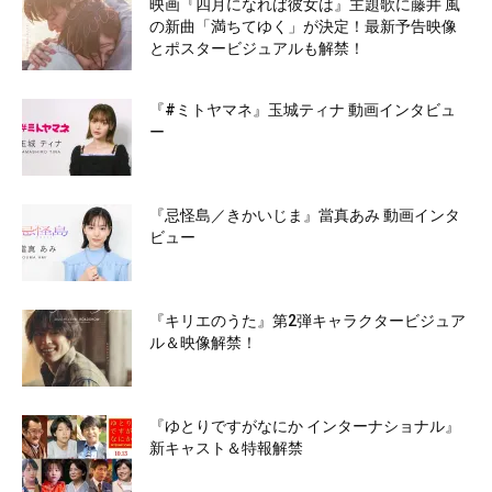
映画『四月になれば彼女は』主題歌に藤井 風
の新曲「満ちてゆく」が決定！最新予告映像
とポスタービジュアルも解禁！
『#ミトヤマネ』玉城ティナ 動画インタビュ
ー
『忌怪島／きかいじま』當真あみ 動画インタ
ビュー
『キリエのうた』第2弾キャラクタービジュア
ル＆映像解禁！
『ゆとりですがなにか インターナショナル』
新キャスト＆特報解禁