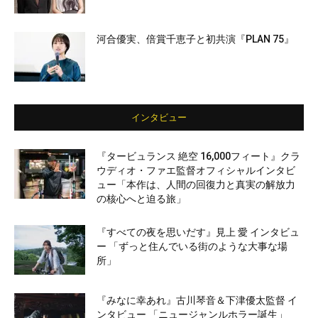
河合優実、倍賞千恵子と初共演『PLAN 75』
インタビュー
『タービュランス 絶空 16,000フィート』クラ
ウディオ・ファエ監督オフィシャルインタビ
ュー「本作は、人間の回復力と真実の解放力
の核心へと迫る旅」
『すべての夜を思いだす』見上 愛 インタビュ
ー 「ずっと住んでいる街のような大事な場
所」
『みなに幸あれ』古川琴音＆下津優太監督 イ
ンタビュー 「ニュージャンルホラー誕生」