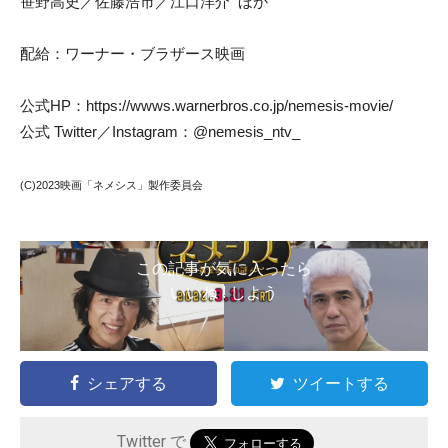
笹野高史／佐藤浩市／江口洋介 ほか
配給：ワーナー・ブラザース映画
公式HP：https://wwws.warnerbros.co.jp/nemesis-movie/
公式 Twitter／Instagram：@nemesis_ntv_
(C)2023映画「ネメシス」製作委員会
この記事が気に入ったら
いいね ! しよう
シェアする
ツイートする
Twitter で