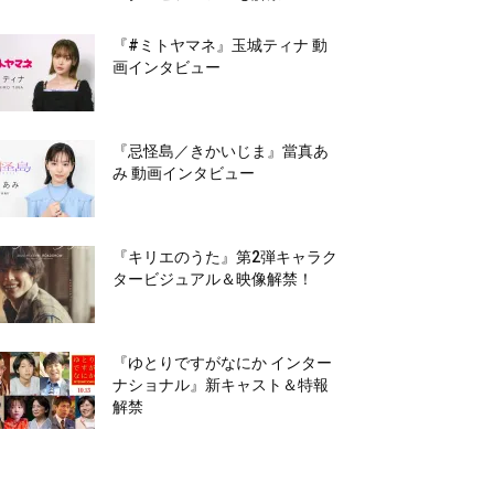
『#ミトヤマネ』玉城ティナ 動
画インタビュー
『忌怪島／きかいじま』當真あ
み 動画インタビュー
『キリエのうた』第2弾キャラク
タービジュアル＆映像解禁！
『ゆとりですがなにか インター
ナショナル』新キャスト＆特報
解禁