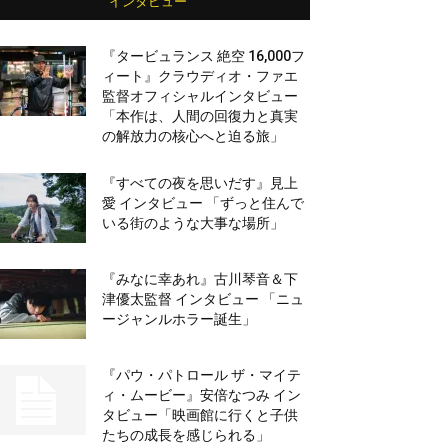
インタビュー
『タービュランス 絶空 16,000フ
ィート』クラウディオ・ファエ
監督オフィシャルインタビュー
「本作は、人間の回復力と真実
の解放力の核心へと迫る旅」
『すべての夜を思いだす』見上
愛 インタビュー 「ずっと住んで
いる街のような大事な場所」
『みなに幸あれ』古川琴音＆下
津優太監督 インタビュー 「ニュ
ージャンルホラー誕生」
『パウ・パトロール ザ・マイテ
ィ・ムービー』安倍なつみ イン
タビュー「映画館に行くと子供
たちの成長を感じられる」