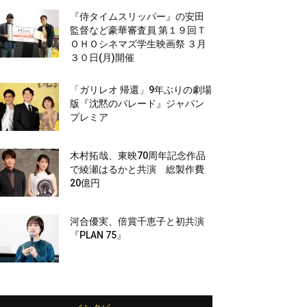
『侍タイムスリッパー』の安田
監督など豪華審査員 第１９回Ｔ
ＯＨＯシネマズ学生映画祭 ３月
３０日(月)開催
「ガリレオ 帰還」9年ぶりの劇場
版『沈黙のパレード』ジャパン
プレミア
木村拓哉、東映70周年記念作品
で綾瀬はるかと共演 総製作費
20億円
河合優実、倍賞千恵子と初共演
『PLAN 75』