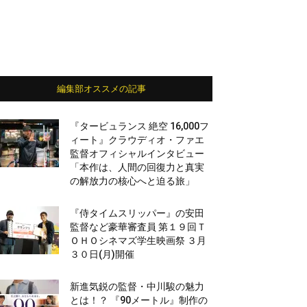
編集部オススメの記事
『タービュランス 絶空 16,000フ
ィート』クラウディオ・ファエ
監督オフィシャルインタビュー
「本作は、人間の回復力と真実
の解放力の核心へと迫る旅」
『侍タイムスリッパー』の安田
監督など豪華審査員 第１９回Ｔ
ＯＨＯシネマズ学生映画祭 ３月
３０日(月)開催
新進気鋭の監督・中川駿の魅力
とは！？ 『90メートル』制作の