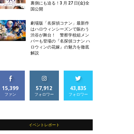
裏側にも迫る！3 月 27 日(金)全
国公開
劇場版「名探偵コナン」最新作
はハロウィンシーズンで賑わう
渋谷が舞台！ 警察学校組メン
バーも登場の『名探偵コナン ハ
ロウィンの花嫁』の魅力を徹底
解説
15,399
57,912
43,835
ファン
フォロワー
フォロワー
イベントレポート