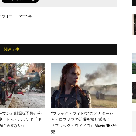
・ウォー
マーベル
関連記事
ーマン』劇場版予告が今
“ブラック・ウィドウ”ことナターシ
映、トム・ホランド「ま
ャ・ロマノフの活躍を振り返る！
角に過ぎない」
『ブラック・ウィドウ』MovieNEX発
売