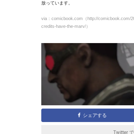
放っています。
via：comicbook.com（
http://comicbook.com/2
credits-have-the-marv/
）
シェアする
Twitter 