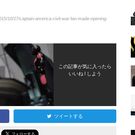
015/10/27/captain-america-civil-war-fan-made-opening-
この記事が気に入ったら
いいね ! しよう
ツイートする
で