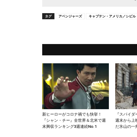
タグ
アベンジャーズ
キャプテン・アメリカ／シビル
新ヒーローがコロナ禍でも快挙！
『スパイダ
『シャン・チー』全世界＆北米で週
週末から上
末興収ランキング3週連続No.1
だ氷山の一