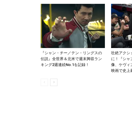
『シャン・チー／テン・リングスの
壮絶アクシ
伝説』全世界＆北米で週末興収ラン
に！『シャ
キング2週連続No.1を記録！
像、ケヴィ
映画で史上